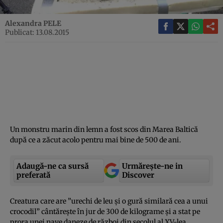
Alexandra PELE
Publicat: 13.08.2015
Un monstru marin din lemn a fost scos din Marea Baltică
după ce a zăcut acolo pentru mai bine de 500 de ani.
Adaugă-ne ca sursă
Urmărește-ne in
preferată
Discover
Creatura care are ”urechi de leu şi o gură similară cea a unui
crocodil” cântăreşte în jur de 300 de kilograme şi a stat pe
prora unei nave daneze de război din secolul al XV-lea.