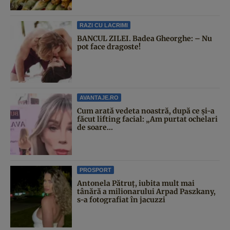
RAZI CU LACRIMI
BANCUL ZILEI. Badea Gheorghe: – Nu
pot face dragoste!
AVANTAJE.RO
Cum arată vedeta noastră, după ce și-a
făcut lifting facial: „Am purtat ochelari
de soare...
PROSPORT
Antonela Pătruț, iubita mult mai
tânără a milionarului Arpad Paszkany,
s-a fotografiat în jacuzzi