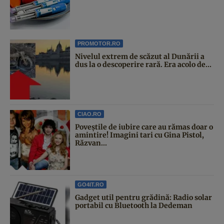
PROMOTOR.RO
Nivelul extrem de scăzut al Dunării a
dus la o descoperire rară. Era acolo de...
CIAO.RO
Poveştile de iubire care au rămas doar o
amintire! Imagini tari cu Gina Pistol,
Răzvan...
GO4IT.RO
Gadget util pentru grădină: Radio solar
portabil cu Bluetooth la Dedeman