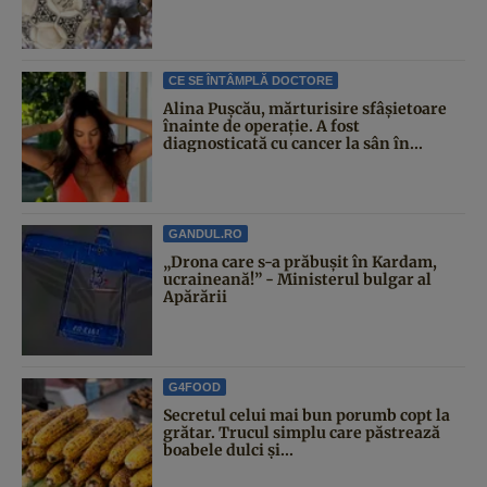
CE SE ÎNTÂMPLĂ DOCTORE
Alina Pușcău, mărturisire sfâșietoare
înainte de operație. A fost
diagnosticată cu cancer la sân în...
GANDUL.RO
„Drona care s-a prăbușit în Kardam,
ucraineană!” - Ministerul bulgar al
Apărării
G4FOOD
Secretul celui mai bun porumb copt la
grătar. Trucul simplu care păstrează
boabele dulci și...