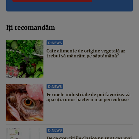
Iți recomandăm
D:NEWS
Câte alimente de origine vegetală ar
trebui să mâncăm pe săptămână?
D:NEWS
Fermele industriale de pui favorizează
apariția unor bacterii mai periculoase
D:NEWS
De ce cxercițiile clasice nu sunt cea mai