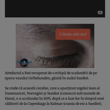
Citește articolul
Artefactul a fost recuperat de o echipă de scafandrii de pe
epava vasului Gribshunden, găsită în sudul Suediei.
Se crede că această corabie, care a aparţinut regelui Ioan al
Danemarcei, Norvegiei şi Suediei (cunoscut sub numele de
Hans), s-a scufundat în 1495, după ce a luat foc în timpul unei
călătorii de la Copenhaga la Kalmar (coasta de est a Suediei).