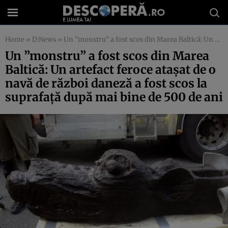
Home
»
D:News
»
Un ”monstru” a fost scos din Marea Baltică: Un artefact feroce ataşat de o navă de război daneză a fost scos la suprafaţă după mai bine de 500 de ani
Un ”monstru” a fost scos din Marea
Baltică: Un artefact feroce ataşat de o
navă de război daneză a fost scos la
suprafaţă după mai bine de 500 de ani