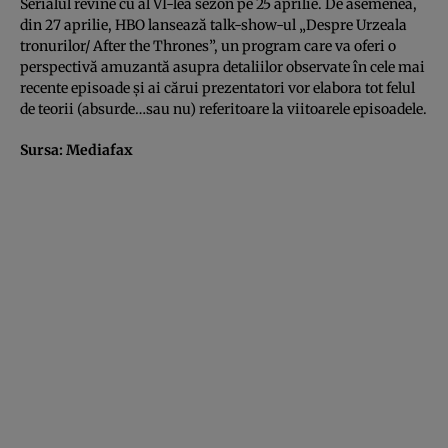
Serialul revine cu al VI-lea sezon pe 25 aprilie. De asemenea,
din 27 aprilie, HBO lansează talk-show-ul „Despre Urzeala
tronurilor/ After the Thrones”, un program care va oferi o
perspectivă amuzantă asupra detaliilor observate în cele mai
recente episoade şi ai cărui prezentatori vor elabora tot felul
de teorii (absurde…sau nu) referitoare la viitoarele episoadele.
Sursa:
Mediafax