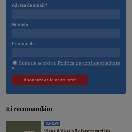
Adresa de email*
Numele
Prenumele
Sunt de acord cu
Politica de confidentialitate
*
Iți recomandăm
D:NEWS
Virusul West Nile face ravagii în