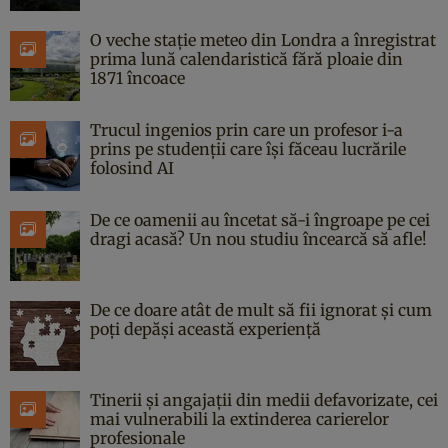
O veche stație meteo din Londra a înregistrat
prima lună calendaristică fără ploaie din
1871 încoace
Trucul ingenios prin care un profesor i-a
prins pe studenții care își făceau lucrările
folosind AI
De ce oamenii au încetat să-i îngroape pe cei
dragi acasă? Un nou studiu încearcă să afle!
De ce doare atât de mult să fii ignorat și cum
poți depăși această experiență
Tinerii și angajații din medii defavorizate, cei
mai vulnerabili la extinderea carierelor
profesionale