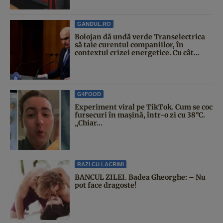
GANDUL.RO
Bolojan dă undă verde Transelectrica
să taie curentul companiilor, în
contextul crizei energetice. Cu cât...
G4FOOD
Experiment viral pe TikTok. Cum se coc
fursecuri în mașină, într-o zi cu 38°C.
„Chiar...
RAZI CU LACRIMI
BANCUL ZILEI. Badea Gheorghe: – Nu
pot face dragoste!