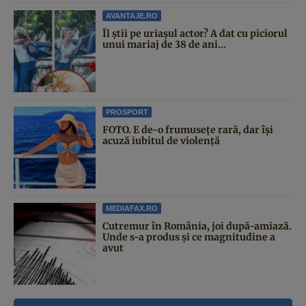
AVANTAJE.RO
Îl știi pe uriașul actor? A dat cu piciorul
unui mariaj de 38 de ani...
PROSPORT
FOTO. E de-o frumusețe rară, dar își
acuză iubitul de violență
MEDIAFAX.RO
Cutremur în România, joi după-amiază.
Unde s-a produs și ce magnitudine a
avut