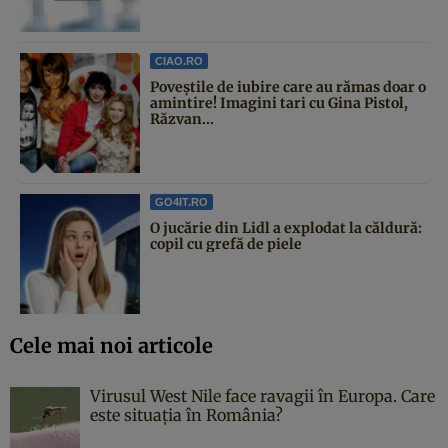
CIAO.RO
Poveştile de iubire care au rămas doar o
amintire! Imagini tari cu Gina Pistol,
Răzvan...
GO4IT.RO
O jucărie din Lidl a explodat la căldură:
copil cu grefă de piele
Cele mai noi articole
Virusul West Nile face ravagii în Europa. Care
este situația în România?