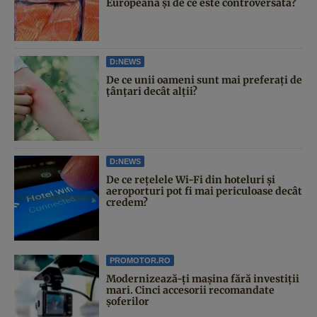
Europeană și de ce este controversată?
D:NEWS
De ce unii oameni sunt mai preferați de
țânțari decât alții?
D:NEWS
De ce rețelele Wi-Fi din hoteluri și
aeroporturi pot fi mai periculoase decât
credem?
PROMOTOR.RO
Modernizează-ți mașina fără investiții
mari. Cinci accesorii recomandate
șoferilor