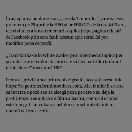
În aşteptarea noului sezon „Urzeala Tronurilor”, care va avea
premiera pe 25 aprilie la HBO şi pe HBO GO, de la ora 4:00 am,
televiziunea a lansat miercuri o aplicaţie pe pagina oficială
de Facebook prin care fanii acestui epic serial îşi pot
modifica poza de profil.
„Transformă-te în White Walker prin intermediul aplicaţiei
şi arată-le prietenilor tăi cum este să faci parte din tărâmul
iernii eterne” îndeamnă HBO.
Pentu a „privi lumea prin ochi de geaţă”, accesaţi acest link
https://ro.gottransformintoothers.com/. Aici fanilor li se cere
sa încarce o poză sau să aleagă poza pe care o au deja la
profil. Pozei i se aplică un filtru albastru, conturul ochilor
este înnegrit, iar culoarea ochilor este schimbată într-o
nuanţă de bleu electric.