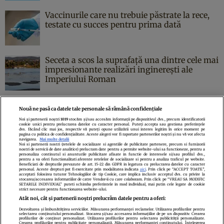
Vaccinurile care nu trebuie păstrate la rece,
testate cu succes pentru prima dată
Seceta a scos la suprafață una dintre cele mai
impresionante realizări inginerești ale
Imperiului Roman
Nouă ne pasă ca datele tale personale să rămână confidențiale
Noi și partenerii noștri
1019
stocăm și/sau accesăm informații pe dispozitivul dvs., precum identificatorii
cookie unici pentru prelucrarea datelor cu caracter personal. Puteți accepta sau gestiona preferințele
Politica de confidenţialitate
Politica de cookies
Termeni şi condiţii
dvs. făcând clic mai jos, respectiv vă puteți opune utilizării unui interes legitim în orice moment pe
pagina cu politica de confidențialitate. Aceste alegeri vor fi raportate partenerilor noștri și nu vă vor afecta
Echipa redacțională
Contact
Setări Cookies
navigarea.
Mai multe detalii
Noi si partenerii nostri (retelele de socializare si agentiile de publicitate partenere, precum si furnizorii
nostri de servicii de date analitice) prelucram date pentru a permite website-ului sa functioneze, pentru a
personaliza continutul si anunturile publicitare afisate in functie de interesele si/sau profilul dvs.,
pentru a va oferi functionalitati aferente retelelor de socializare si pentru a analiza traficul pe website.
Beneficiati de drepturile prevazute de art. 15-22 din GDPR in legatura cu prelucrarea datelor cu caracter
personal. Aceste drepturi pot fi exercitate prin modalitatea indicata
aici
. Prin click pe “ACCEPT TOATE”,
acceptati folosirea tuturor Tehnologiilor de tip Cookie, care implica inclusiv acceptul dvs. cu privire la
stocarea/accesarea informatiilor de catre Vendor-ii cu care colaboram. Prin click pe “VREAU SA MODIFIC
SETARILE INDIVIDUAL” puteti schimba preferintele in mod individual, mai putin cele legate de cookie
strict necesare pentru functionarea website-ului.
Atât noi, cât și partenerii noștri prelucrăm datele pentru a oferi:
Dezvoltarea și îmbunătățirea serviciilor. Măsurarea performanței reclamelor. Utilizarea profilurilor pentru
selectarea conținutului personalizat. Stocarea și/sau accesarea informațiilor de pe un dispozitiv. Crearea
profilurilor de conținut personalizat. Utilizarea profilurilor pentru selectarea publicității personalizate.
Citarea se poate face în limita a 250 de semne. Nici o instituţie sau persoană
Crearea profilurilor pentru publicitate personalizată. Măsurarea performanței conținutului. Înțelegerea