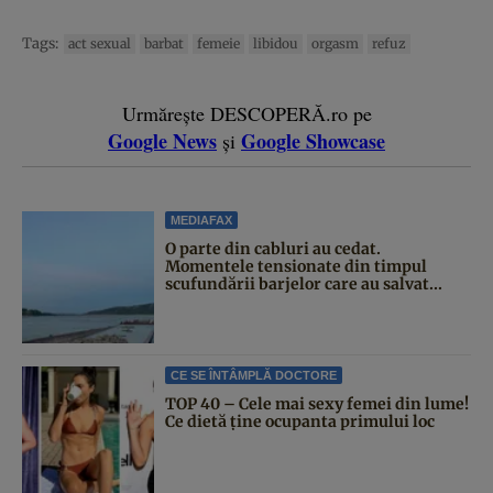
Tags:
act sexual
barbat
femeie
libidou
orgasm
refuz
Urmărește DESCOPERĂ.ro pe
Google News
Google Showcase
și
MEDIAFAX
O parte din cabluri au cedat.
Momentele tensionate din timpul
scufundării barjelor care au salvat...
CE SE ÎNTÂMPLĂ DOCTORE
TOP 40 – Cele mai sexy femei din lume!
Ce dietă ține ocupanta primului loc