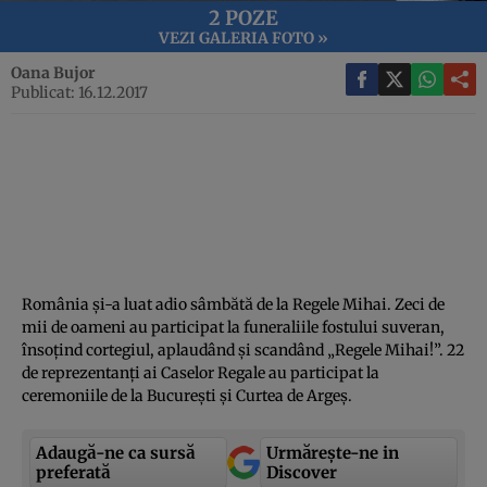
2 POZE
VEZI GALERIA FOTO »
Oana Bujor
Publicat: 16.12.2017
România şi-a luat adio sâmbătă de la Regele Mihai. Zeci de
mii de oameni au participat la funeraliile fostului suveran,
însoţind cortegiul, aplaudând şi scandând „Regele Mihai!”. 22
de reprezentanţi ai Caselor Regale au participat la
ceremoniile de la Bucureşti şi Curtea de Argeş.
Adaugă-ne ca sursă
Urmărește-ne in
preferată
Discover