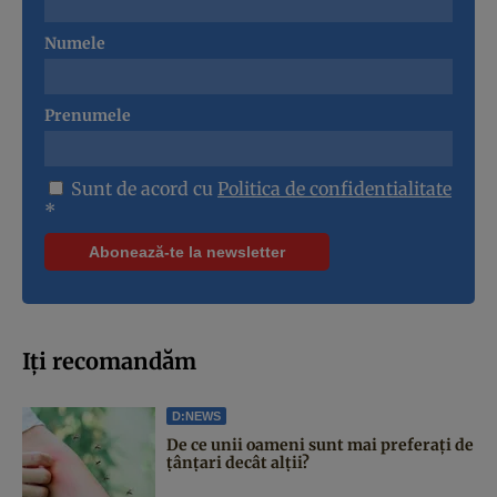
Numele
Prenumele
Sunt de acord cu
Politica de confidentialitate
*
Iți recomandăm
D:NEWS
De ce unii oameni sunt mai preferați de
țânțari decât alții?