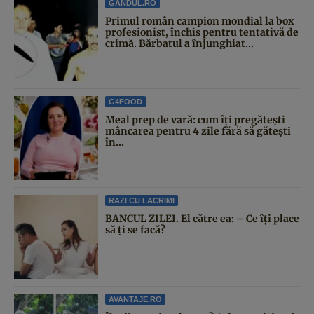
GANDUL.RO
Primul român campion mondial la box
profesionist, închis pentru tentativă de
crimă. Bărbatul a înjunghiat...
G4FOOD
Meal prep de vară: cum îți pregătești
mâncarea pentru 4 zile fără să gătești
în...
RAZI CU LACRIMI
BANCUL ZILEI. El către ea: – Ce îți place
să ți se facă?
AVANTAJE.RO