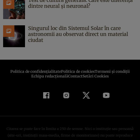
dintre neural și neuronal?
Singurul loc din Sistemul Solar în care
astronomii au observat direct un material
ciudat
Politica de confidenţialitate
Politica de cookies
Termeni şi condiţii
Echipa redacțională
Contact
Setări Cookies
Citarea se poate face în limita a 250 de semne. Nici o instituţie sau persoană
(site-uri, instituţii mass-media, firme de monitorizare) nu poate reproduce