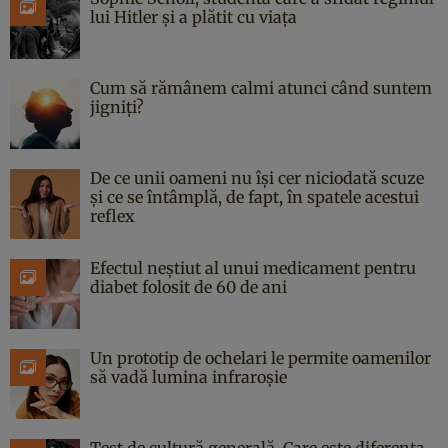
lui Hitler și a plătit cu viața
Cum să rămânem calmi atunci când suntem
jigniți?
De ce unii oameni nu își cer niciodată scuze
și ce se întâmplă, de fapt, în spatele acestui
reflex
Efectul neștiut al unui medicament pentru
diabet folosit de 60 de ani
Un prototip de ochelari le permite oamenilor
să vadă lumina infraroșie
Test de cultură generală. Care este diferența