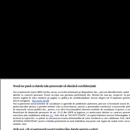
Nouă ne pasă ca datele tale personale să rămână confidențiale
Noi și partenerii noștri
1017
stocăm și/sau accesăm informații pe dispozitivul dvs., precum identificatorii cookie
datelor cu caracter personal. Puteți accepta sau gestiona preferințele dvs. făcând clic mai jos, respectiv vă put
interes legitim în orice moment pe pagina cu politica de confidențialitate. Aceste alegeri vor fi raportate partene
afecta navigarea.
Mai multe detalii
Noi si partenerii nostri (retelele de socializare si agentiile de publicitate partenere, precum si furnizorii nostri de 
prelucram date pentru a permite website-ului sa functioneze, pentru a personaliza continutul si anunturile publi
de interesele si/sau profilul dvs., pentru a va oferi functionalitati aferente retelelor de socializare si pentru a an
Beneficiati de drepturile prevazute de art. 15-22 din GDPR in legatura cu prelucrarea datelor cu caracter persona
exercitate prin modalitatea indicata
aici
. Prin click pe “ACCEPT TOATE”, acceptati folosirea tuturor Tehnologiilor de
inclusiv acceptul dvs. cu privire la stocarea/accesarea informatiilor de catre Vendor-ii cu care colaboram. Prin c
SETARILE INDIVIDUAL” puteti schimba preferintele in mod individual, mai putin cele legate de cookie strict nece
website-ului.
Atât noi, cât și partenerii noștri prelucrăm datele pentru a oferi: