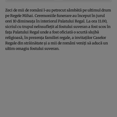
Zeci de mii de români l-au petrecut sâmbătă pe ultimul drum
pe Regele Mihai. Ceremoniile funerare au început în jurul
orei 10 dimineaţa în interiorul Palatului Regal. La ora 11.00,
sicriul cu trupul neînsufleţit al fostului suveran a fost scos în
faţa Palatului Regal unde a fost oficiată o scurtă slujbă
religioasă, în prezenţa familiei regale, a invitaţilor Caselor
Regale din străinătate şi a mii de români veniţi să aducă un
ultim omagiu fostului suveran.