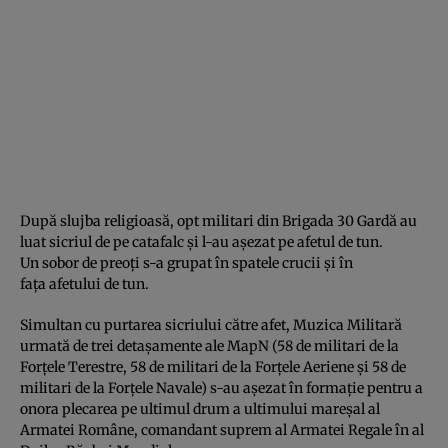
După slujba religioasă, opt militari din Brigada 30 Gardă au
luat sicriul de pe catafalc şi l-au aşezat pe afetul de tun.
Un sobor de preoţi s-a grupat în spatele crucii şi în
faţa afetului de tun.
Simultan cu purtarea sicriului către afet, Muzica Militară
urmată de trei detaşamente ale MapN (58 de militari de la
Forţele Terestre, 58 de militari de la Forţele Aeriene şi 58 de
militari de la Forţele Navale) s-au aşezat în formaţie pentru a
onora plecarea pe ultimul drum a ultimului mareşal al
Armatei Române, comandant suprem al Armatei Regale în al