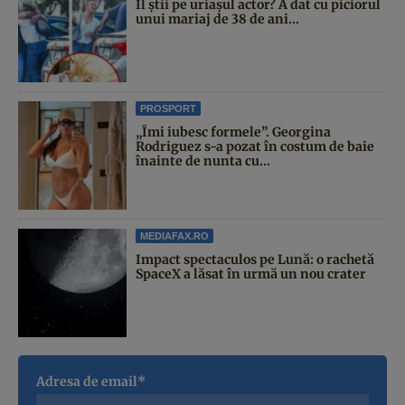
Îl știi pe uriașul actor? A dat cu piciorul
unui mariaj de 38 de ani...
PROSPORT
„Îmi iubesc formele”. Georgina
Rodriguez s-a pozat în costum de baie
înainte de nunta cu...
MEDIAFAX.RO
Impact spectaculos pe Lună: o rachetă
SpaceX a lăsat în urmă un nou crater
Adresa de email*