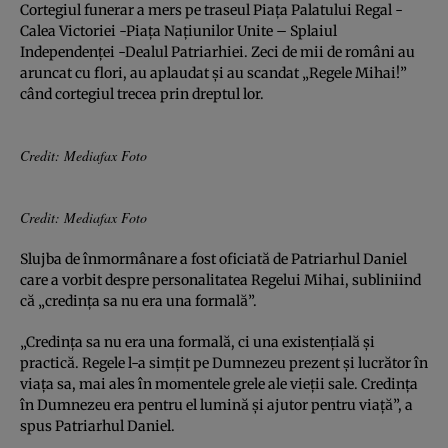
Cortegiul funerar a mers pe traseul Piaţa Palatului Regal -
Calea Victoriei -Piaţa Naţiunilor Unite – Splaiul
Independenţei -Dealul Patriarhiei. Zeci de mii de români au
aruncat cu flori, au aplaudat şi au scandat „Regele Mihai!”
când cortegiul trecea prin dreptul lor.
Credit: Mediafax Foto
Credit: Mediafax Foto
Slujba de înmormânare a fost oficiată de Patriarhul Daniel
care a vorbit despre personalitatea Regelui Mihai, subliniind
că „credinţa sa nu era una formală”.
„Credinţa sa nu era una formală, ci una existenţială şi
practică. Regele l-a simţit pe Dumnezeu prezent şi lucrător în
viaţa sa, mai ales în momentele grele ale vieţii sale. Credinţa
în Dumnezeu era pentru el lumină şi ajutor pentru viaţă”, a
spus Patriarhul Daniel.