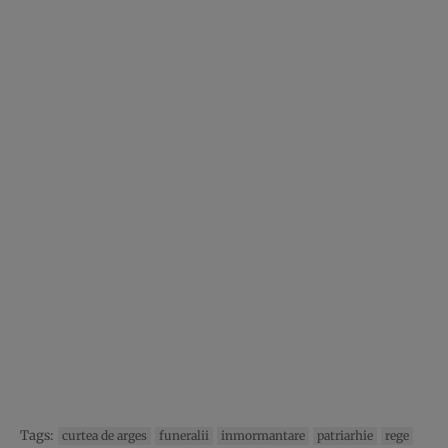
Tags:
curtea de arges
funeralii
inmormantare
patriarhie
rege