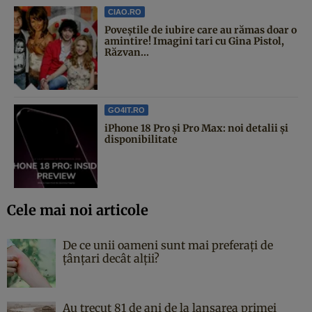
CIAO.RO
Poveştile de iubire care au rămas doar o
amintire! Imagini tari cu Gina Pistol,
Răzvan...
GO4IT.RO
iPhone 18 Pro și Pro Max: noi detalii și
disponibilitate
Cele mai noi articole
De ce unii oameni sunt mai preferați de
țânțari decât alții?
Au trecut 81 de ani de la lansarea primei