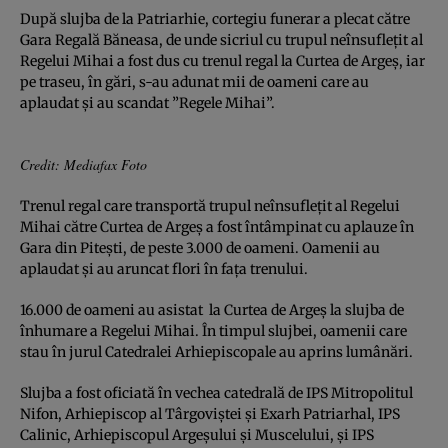
După slujba de la Patriarhie, cortegiu funerar a plecat către
Gara Regală Băneasa, de unde sicriul cu trupul neînsufleţit al
Regelui Mihai a fost dus cu trenul regal la Curtea de Argeş, iar
pe traseu, în gări, s-au adunat mii de oameni care au
aplaudat şi au scandat ”Regele Mihai”.
Credit: Mediafax Foto
Trenul regal care transportă trupul neînsufleţit al Regelui
Mihai către Curtea de Argeş a fost întâmpinat cu aplauze în
Gara din Piteşti, de peste 3.000 de oameni. Oamenii au
aplaudat şi au aruncat flori în faţa trenului.
16.000 de oameni au asistat la Curtea de Argeş la slujba de
înhumare a Regelui Mihai. În timpul slujbei, oamenii care
stau în jurul Catedralei Arhiepiscopale au aprins lumânări.
Slujba a fost oficiată în vechea catedrală de IPS Mitropolitul
Nifon, Arhiepiscop al Târgoviştei şi Exarh Patriarhal, IPS
Calinic, Arhiepiscopul Argeşului şi Muscelului, şi IPS