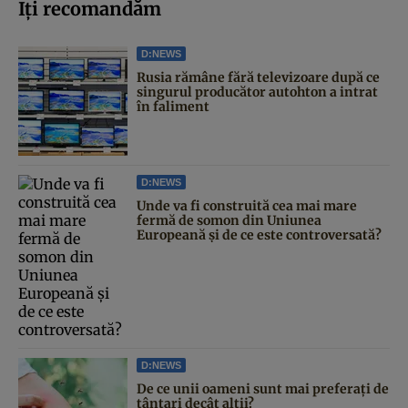
Iți recomandăm
D:NEWS
Rusia rămâne fără televizoare după ce
singurul producător autohton a intrat
în faliment
D:NEWS
Unde va fi construită cea mai mare
fermă de somon din Uniunea
Europeană și de ce este controversată?
D:NEWS
De ce unii oameni sunt mai preferați de
țânțari decât alții?