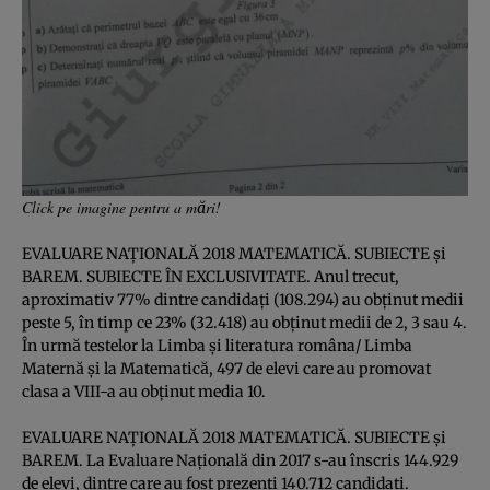
Click pe imagine pentru a mări!
EVALUARE NAŢIONALĂ 2018 MATEMATICĂ. SUBIECTE şi
BAREM. SUBIECTE ÎN EXCLUSIVITATE. Anul trecut,
aproximativ 77% dintre candidaţi (108.294) au obţinut medii
peste 5, în timp ce 23% (32.418) au obţinut medii de 2, 3 sau 4.
În urmă testelor la Limba şi literatura româna/ Limba
Maternă şi la Matematică, 497 de elevi care au promovat
clasa a VIII-a au obţinut media 10.
EVALUARE NAŢIONALĂ 2018 MATEMATICĂ. SUBIECTE şi
BAREM. La Evaluare Naţională din 2017 s-au înscris 144.929
de elevi, dintre care au fost prezenţi 140.712 candidaţi.