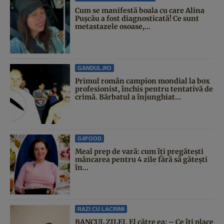
Cum se manifestă boala cu care Alina
Pușcău a fost diagnosticată! Ce sunt
metastazele osoase,...
GANDUL.RO
Primul român campion mondial la box
profesionist, închis pentru tentativă de
crimă. Bărbatul a înjunghiat...
G4FOOD
Meal prep de vară: cum îți pregătești
mâncarea pentru 4 zile fără să gătești
în...
RAZI CU LACRIMI
BANCUL ZILEI. El către ea: – Ce îți place