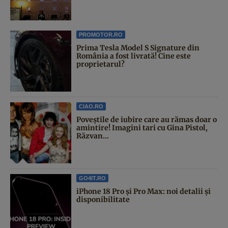
PROMOTOR.RO
Prima Tesla Model S Signature din
România a fost livrată! Cine este
proprietarul?
CIAO.RO
Poveştile de iubire care au rămas doar o
amintire! Imagini tari cu Gina Pistol,
Răzvan...
GO4IT.RO
iPhone 18 Pro și Pro Max: noi detalii și
disponibilitate