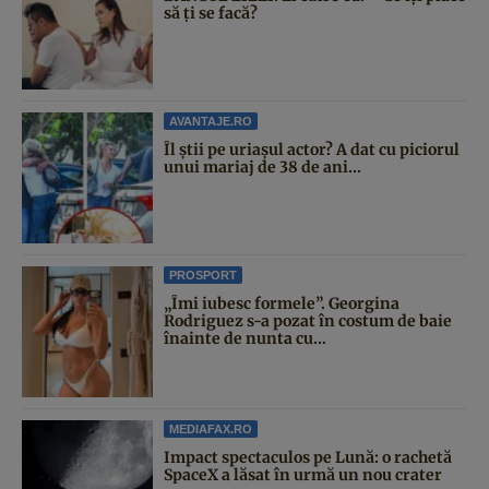
să ți se facă?
AVANTAJE.RO
Îl știi pe uriașul actor? A dat cu piciorul
unui mariaj de 38 de ani...
PROSPORT
„Îmi iubesc formele”. Georgina
Rodriguez s-a pozat în costum de baie
înainte de nunta cu...
MEDIAFAX.RO
Impact spectaculos pe Lună: o rachetă
SpaceX a lăsat în urmă un nou crater