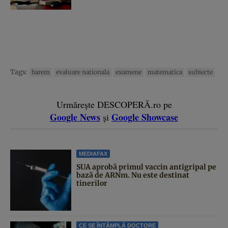
Tags:
barem
evaluare nationala
examene
matematica
subiecte
Urmărește DESCOPERĂ.ro pe
Google News
Google Showcase
și
MEDIAFAX
SUA aprobă primul vaccin antigripal pe
bază de ARNm. Nu este destinat
tinerilor
CE SE ÎNTÂMPLĂ DOCTORE