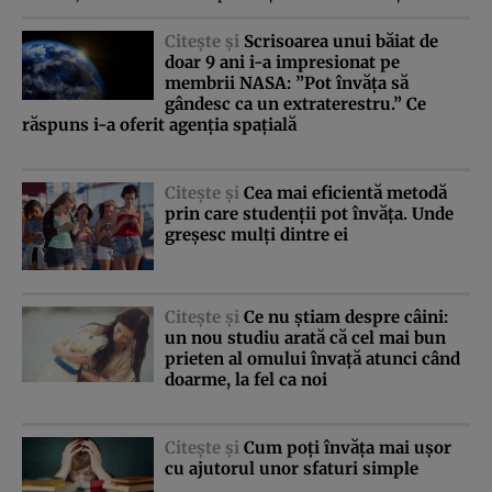
Citeşte şi
Scrisoarea unui băiat de
doar 9 ani i-a impresionat pe
membrii NASA: ”Pot învăţa să
gândesc ca un extraterestru.” Ce
răspuns i-a oferit agenţia spaţială
Citeşte şi
Cea mai eficientă metodă
prin care studenţii pot învăţa. Unde
greşesc mulţi dintre ei
Citeşte şi
Ce nu ştiam despre câini:
un nou studiu arată că cel mai bun
prieten al omului învaţă atunci când
doarme, la fel ca noi
Citeşte şi
Cum poţi învăţa mai uşor
cu ajutorul unor sfaturi simple