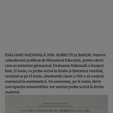
EVALUARE NAŢIONALĂ 2018. SUBIECTE şi BAREM. Potrivit
calendarului publicat de Ministerul Educaţiei, pentru elevii
care au terminat gimnaziul, Evaluarea Naţională a început
luni, 11 iunie, cu proba scrisă la limba şi literatura română,
urmând ca pe 13 iunie, absolvenţii clasei a VIII-a să susţină
examenul la matematică. De asemenea, pe 14 iunie, elevii
care aparţin minorităţilor vor susţine proba scrisă la limba
maternă.