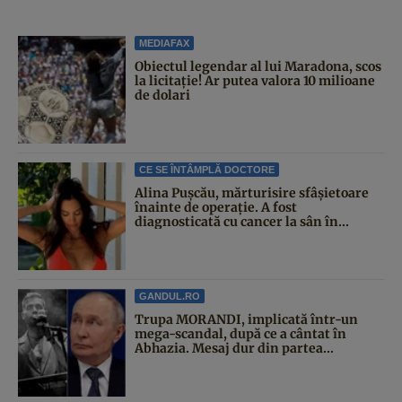
MEDIAFAX
Obiectul legendar al lui Maradona, scos
la licitație! Ar putea valora 10 milioane
de dolari
CE SE ÎNTÂMPLĂ DOCTORE
Alina Pușcău, mărturisire sfâșietoare
înainte de operație. A fost
diagnosticată cu cancer la sân în...
GANDUL.RO
Trupa MORANDI, implicată într-un
mega-scandal, după ce a cântat în
Abhazia. Mesaj dur din partea...