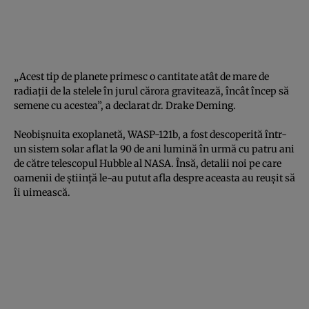
„Acest tip de planete primesc o cantitate atât de mare de
radiaţii de la stelele în jurul cărora gravitează, încât încep să
semene cu acestea”, a declarat dr. Drake Deming.
Neobişnuita exoplanetă, WASP-121b, a fost descoperită într-
un
sistem sola
r aflat la 90 de ani lumină în urmă cu patru ani
de către telescopul Hubble al NASA. Însă, detalii noi pe care
oamenii de ştiinţă le-au putut afla despre aceasta au reuşit să
îi uimească.