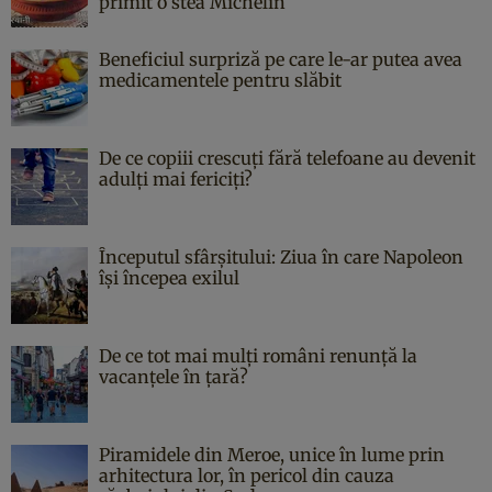
primit o stea Michelin
Beneficiul surpriză pe care le-ar putea avea
medicamentele pentru slăbit
De ce copiii crescuți fără telefoane au devenit
adulți mai fericiți?
Începutul sfârşitului: Ziua în care Napoleon
îşi începea exilul
De ce tot mai mulți români renunță la
vacanțele în țară?
Piramidele din Meroe, unice în lume prin
arhitectura lor, în pericol din cauza