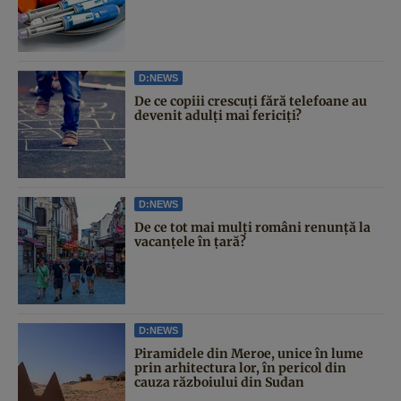
D:NEWS
De ce copiii crescuți fără telefoane au
devenit adulți mai fericiți?
D:NEWS
De ce tot mai mulți români renunță la
vacanțele în țară?
D:NEWS
Piramidele din Meroe, unice în lume
prin arhitectura lor, în pericol din
cauza războiului din Sudan