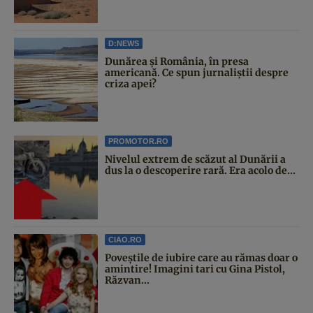
D:NEWS
Dunărea și România, în presa
americană. Ce spun jurnaliștii despre
criza apei?
PROMOTOR.RO
Nivelul extrem de scăzut al Dunării a
dus la o descoperire rară. Era acolo de...
CIAO.RO
Poveştile de iubire care au rămas doar o
amintire! Imagini tari cu Gina Pistol,
Răzvan...