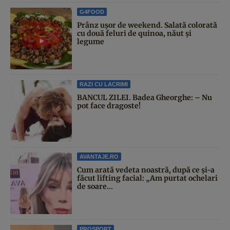
G4FOOD
Prânz ușor de weekend. Salată colorată
cu două feluri de quinoa, năut și
legume
RAZI CU LACRIMI
BANCUL ZILEI. Badea Gheorghe: – Nu
pot face dragoste!
AVANTAJE.RO
Cum arată vedeta noastră, după ce și-a
făcut lifting facial: „Am purtat ochelari
de soare...
PROSPORT