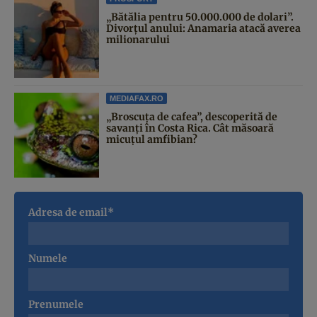
„Bătălia pentru 50.000.000 de dolari”.
Divorțul anului: Anamaria atacă averea
milionarului
MEDIAFAX.RO
„Broscuța de cafea”, descoperită de
savanți în Costa Rica. Cât măsoară
micuțul amfibian?
Adresa de email*
Numele
Prenumele