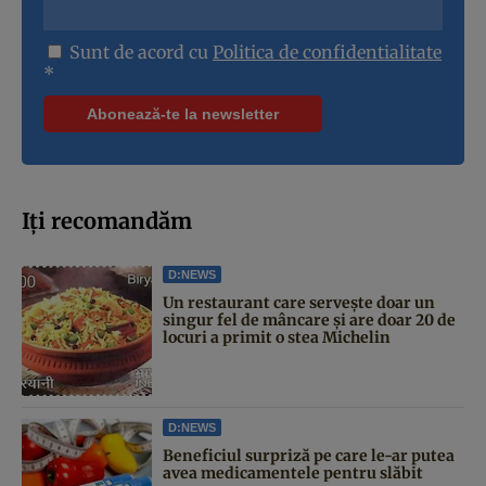
Sunt de acord cu
Politica de confidentialitate
*
Iți recomandăm
D:NEWS
Un restaurant care servește doar un
singur fel de mâncare și are doar 20 de
locuri a primit o stea Michelin
D:NEWS
Beneficiul surpriză pe care le-ar putea
avea medicamentele pentru slăbit