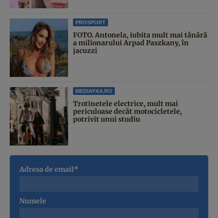
PROSPORT
FOTO. Antonela, iubita mult mai tânără
a milionarului Arpad Paszkany, în
jacuzzi
MEDIAFAX.RO
Trotinetele electrice, mult mai
periculoase decât motocicletele,
potrivit unui studiu
Adresa de email*
Numele