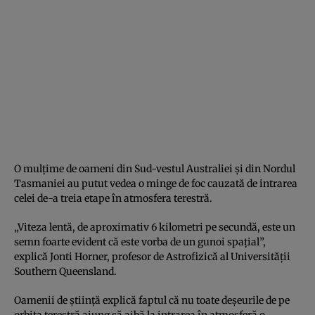
O mulțime de oameni din Sud-vestul Australiei și din Nordul
Tasmaniei au putut vedea o minge de foc cauzată de intrarea
celei de-a treia etape în atmosfera terestră.
„Viteza lentă, de aproximativ 6 kilometri pe secundă, este un
semn foarte evident că este vorba de un gunoi spațial”,
explică Jonti Horner, profesor de Astrofizică al Universității
Southern Queensland.
Oamenii de știință explică faptul că nu toate deșeurile de pe
orbita terestră ajung să aibă la intrarea în atmosferă o