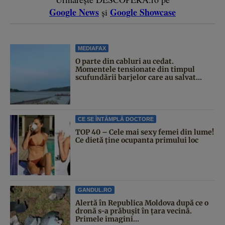
Google News
Google Showcase
și
MEDIAFAX
O parte din cabluri au cedat.
Momentele tensionate din timpul
scufundării barjelor care au salvat...
CE SE ÎNTÂMPLĂ DOCTORE
TOP 40 – Cele mai sexy femei din lume!
Ce dietă ține ocupanta primului loc
GANDUL.RO
Alertă în Republica Moldova după ce o
dronă s-a prăbușit în țara vecină.
Primele imagini...