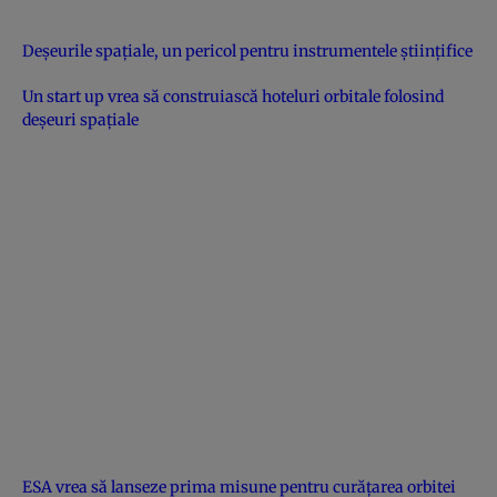
Deşeurile spaţiale, un pericol pentru instrumentele ştiinţifice
Un start up vrea să construiască hoteluri orbitale folosind
deşeuri spaţiale
ESA vrea să lanseze prima misune pentru curăţarea orbitei