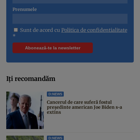
Prenumele
Sunt de acord cu
Politica de confidentialitate
*
Iți recomandăm
D:NEWS
Cancerul de care suferă fostul
președinte american Joe Biden s-a
extins
D:NEWS