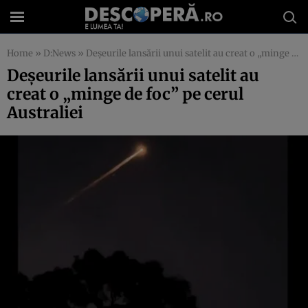
Home
»
D:News
»
Deșeurile lansării unui satelit au creat o „minge de foc” pe cerul Australiei
Deșeurile lansării unui satelit au
creat o „minge de foc” pe cerul
Australiei