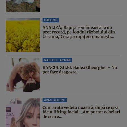
G4FOOD
ANALIZĂ/ Rapița românească la un
preț record, pe fondul războiului din
Ucraina/ Cotația rapiței românești...
RAZI CU LACRIMI
BANCUL ZILEI. Badea Gheorghe: – Nu
pot face dragoste!
AVANTAJE.RO
Cum arată vedeta noastră, după ce și-a
făcut lifting facial: „Am purtat ochelari
de soare...