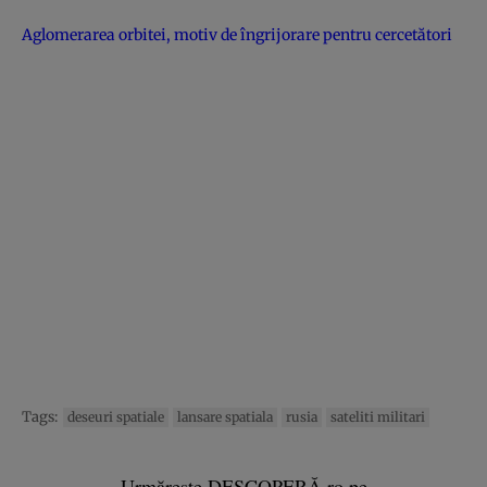
Aglomerarea orbitei, motiv de îngrijorare pentru cercetători
Tags:
deseuri spatiale
lansare spatiala
rusia
sateliti militari
Urmărește DESCOPERĂ.ro pe