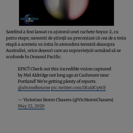
Satelitul a fost lansat cu ajutorul unei rachete Soyuz-2, cu
patru etape; oamenii de știință au preconizat că cea de a treia
etapă a acesteia va intra în atmosfera terestră deasupra
Australiei, orice deșeuri care au supraviețuit urmând să se
scufunde în Oceanul Pacific.
EPIC!! Check out this incredible vision captured
by Mel Aldridge not long ago at Cashmore near
Portland! We're getting plenty of reports.
@abcmelbourne
pic.twitter.com/1KuldCy6OJ
— Victorian Storm Chasers (@VicStormChasers)
May 22, 2020