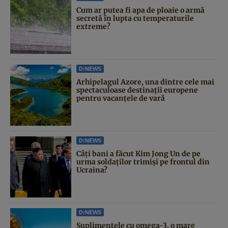
Cum ar putea fi apa de ploaie o armă
secretă în lupta cu temperaturile
extreme?
D:NEWS
Arhipelagul Azore, una dintre cele mai
spectaculoase destinații europene
pentru vacanțele de vară
D:NEWS
Câți bani a făcut Kim Jong Un de pe
urma soldaților trimiși pe frontul din
Ucraina?
D:NEWS
Suplimentele cu omega-3, o mare