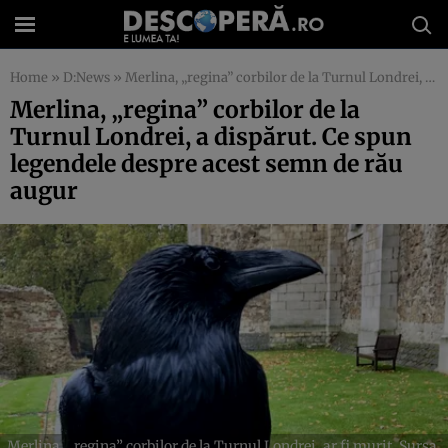
Home
»
D:News
»
Merlina, „regina” corbilor de la Turnul Londrei, a dispărut. Ce spun legendele despre acest semn de rău augur
Merlina, „regina” corbilor de la
Turnul Londrei, a dispărut. Ce spun
legendele despre acest semn de rău
augur
Merlina, „regina” corbilor de la Turnul Londrei, ar fi murit. Sursa