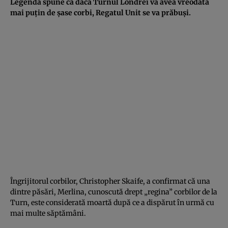
Legenda spune că dacă Turnul Londrei va avea vreodată
mai puțin de șase corbi, Regatul Unit se va prăbuși.
Îngrijitorul corbilor, Christopher Skaife, a confirmat că una
dintre păsări, Merlina, cunoscută drept „regina” corbilor de la
Turn, este considerată moartă după ce a dispărut în urmă cu
mai multe săptămâni.