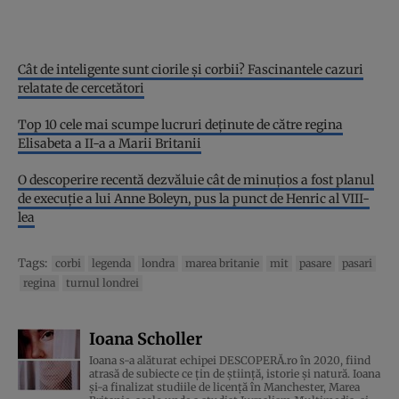
Cât de inteligente sunt ciorile şi corbii? Fascinantele cazuri
relatate de cercetători
Top 10 cele mai scumpe lucruri deținute de către regina
Elisabeta a II-a a Marii Britanii
O descoperire recentă dezvăluie cât de minuțios a fost planul
de execuție a lui Anne Boleyn, pus la punct de Henric al VIII-
lea
Tags:
corbi
legenda
londra
marea britanie
mit
pasare
pasari
regina
turnul londrei
Ioana Scholler
Ioana s-a alăturat echipei DESCOPERĂ.ro în 2020, fiind
atrasă de subiecte ce țin de știință, istorie și natură. Ioana
și-a finalizat studiile de licență în Manchester, Marea