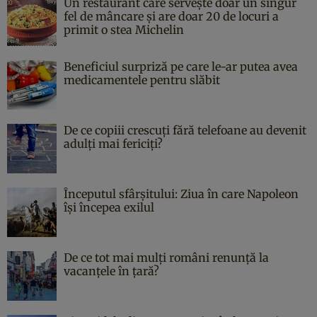
Un restaurant care servește doar un singur
fel de mâncare și are doar 20 de locuri a
primit o stea Michelin
Beneficiul surpriză pe care le-ar putea avea
medicamentele pentru slăbit
De ce copiii crescuți fără telefoane au devenit
adulți mai fericiți?
Începutul sfârşitului: Ziua în care Napoleon
îşi începea exilul
De ce tot mai mulți români renunță la
vacanțele în țară?