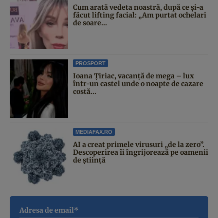
Cum arată vedeta noastră, după ce și-a
făcut lifting facial: „Am purtat ochelari
de soare...
PROSPORT
Ioana Țiriac, vacanță de mega – lux
într-un castel unde o noapte de cazare
costă...
MEDIAFAX.RO
AI a creat primele virusuri „de la zero”.
Descoperirea îi îngrijorează pe oamenii
de știință
Adresa de email*