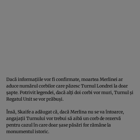
Dacă informațiile vor fi confirmate, moartea Merlinei ar
aduce numărul corbilor care păzesc Turnul Londrei la doar
șapte. Potrivit legendei, dacă alți doi corbi vor muri, Turnul și
Regatul Unit se vor prăbuși.
Însă, Skaife a adăugat că, dacă Merlina nu se va întoarce,
angajații Turnului vor trebui să aibă un corb de rezervă
pentru cazul în care doar șase păsări for rămâne la
monumentul istoric.