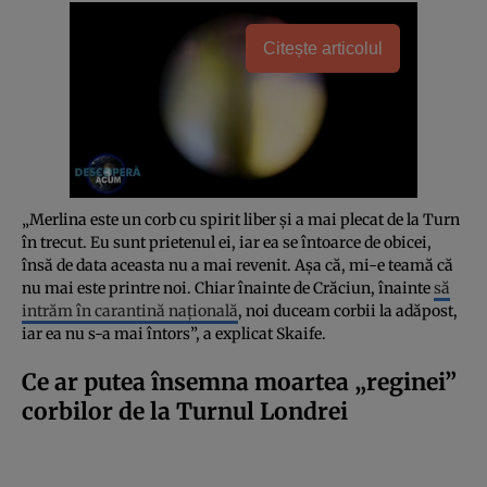
Citește articolul
„Merlina este un corb cu spirit liber și a mai plecat de la Turn
în trecut. Eu sunt prietenul ei, iar ea se întoarce de obicei,
însă de data aceasta nu a mai revenit. Așa că, mi-e teamă că
nu mai este printre noi. Chiar înainte de Crăciun, înainte
să
intrăm în carantină națională
, noi duceam corbii la adăpost,
iar ea nu s-a mai întors”, a explicat Skaife.
Ce ar putea însemna moartea „reginei”
corbilor de la Turnul Londrei