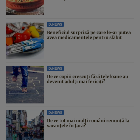
D:NEWS
Beneficiul surpriză pe care le-ar putea
avea medicamentele pentru slăbit
D:NEWS
De ce copiii crescuți fără telefoane au
devenit adulți mai fericiți?
D:NEWS
De ce tot mai mulți români renunță la
vacanțele în țară?