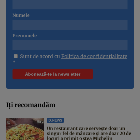
Numele
Prenumele
Sunt de acord cu
Politica de confidentialitate
*
Iți recomandăm
D:NEWS
Un restaurant care servește doar un
singur fel de mâncare și are doar 20 de
locuri a primit o stea Michelin