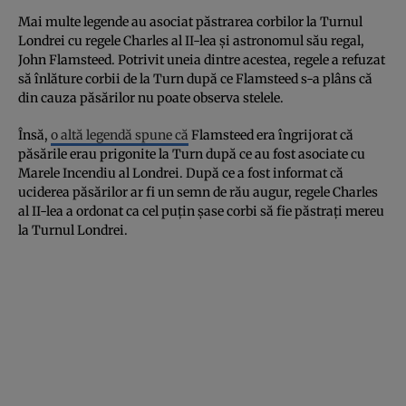
Mai multe legende au asociat păstrarea corbilor la Turnul
Londrei cu regele Charles al II-lea și astronomul său regal,
John Flamsteed. Potrivit uneia dintre acestea, regele a refuzat
să înlăture corbii de la Turn după ce Flamsteed s-a plâns că
din cauza păsărilor nu poate observa stelele.
Însă,
o altă legendă spune că
Flamsteed era îngrijorat că
păsările erau prigonite la Turn după ce au fost asociate cu
Marele Incendiu al Londrei. După ce a fost informat că
uciderea păsărilor ar fi un semn de rău augur, regele Charles
al II-lea a ordonat ca cel puțin șase corbi să fie păstrați mereu
la Turnul Londrei.