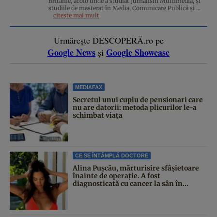
Britanie, acolo unde a studiat Jurnalism Multimedia, și
studiile de masterat în Media, Comunicare Publică și ...
citește mai mult
Urmărește DESCOPERĂ.ro pe
Google News
Google Showcase
și
MEDIAFAX
Secretul unui cuplu de pensionari care
nu are datorii: metoda plicurilor le-a
schimbat viața
CE SE ÎNTÂMPLĂ DOCTORE
Alina Pușcău, mărturisire sfâșietoare
înainte de operație. A fost
diagnosticată cu cancer la sân în...