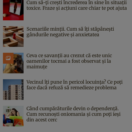
Cum să-ți crești încrederea în sine în situații
toxice. Fraze și acțiuni care chiar te pot ajuta
Scenariile minții. Cum să îți stăpânești
gândurile negative și anxietatea
Ceva ce savanții au crezut că este unic
oamenilor tocmai a fost observat și la
maimuțe
Vecinul îți pune în pericol locuința? Ce poți
face dacă refuză să remedieze problema
Când cumpărăturile devin o dependență.
Cum recunoști oniomania și cum poți ieși
din acest cerc