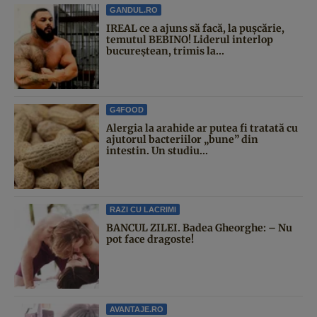
GANDUL.RO
IREAL ce a ajuns să facă, la pușcărie,
temutul BEBINO! Liderul interlop
bucureștean, trimis la...
G4FOOD
Alergia la arahide ar putea fi tratată cu
ajutorul bacteriilor „bune” din
intestin. Un studiu...
RAZI CU LACRIMI
BANCUL ZILEI. Badea Gheorghe: – Nu
pot face dragoste!
AVANTAJE.RO