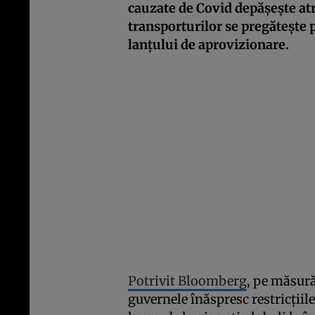
cauzate de Covid depăşeşte atr
transporturilor se pregăteşte p
lanţului de aprovizionare.
Potrivit Bloomberg
, pe măsură
guvernele înăspresc restricţiil