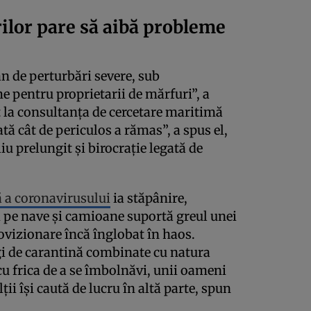
ilor pare să aibă probleme
an de perturbări severe, sub
e pentru proprietarii de mărfuri”, a
 la consultanţa de cercetare maritimă
tă cât de periculos a rămas”, a spus el,
iu prelungit şi birocraţie legată de
 a coronavirusului
ia stăpânire,
i pe nave şi camioane suportă greul unei
rovizionare încă înglobat în haos.
i de carantină combinate cu natura
 cu frica de a se îmbolnăvi, unii oameni
ţii îşi caută de lucru în altă parte, spun