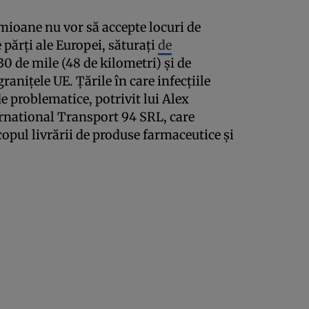
mioane nu vor să accepte locuri de
 părţi ale Europei, săturaţi
de
30 de mile (48 de kilometri) şi de
graniţele UE. Ţările în care infecţiile
e problematice, potrivit lui Alex
rnational Transport 94 SRL, care
opul livrării de produse farmaceutice şi