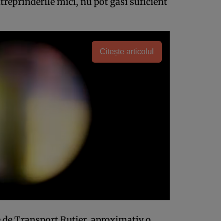
ntreprinderile mici, nu pot găsi suficient
Citește articolul
e de Transport Rutier, aproximativ o