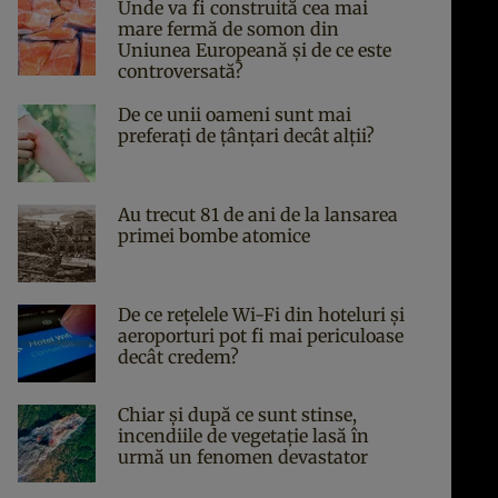
Unde va fi construită cea mai
mare fermă de somon din
Uniunea Europeană și de ce este
controversată?
De ce unii oameni sunt mai
preferați de țânțari decât alții?
Au trecut 81 de ani de la lansarea
primei bombe atomice
De ce rețelele Wi-Fi din hoteluri și
aeroporturi pot fi mai periculoase
decât credem?
Chiar și după ce sunt stinse,
incendiile de vegetație lasă în
urmă un fenomen devastator