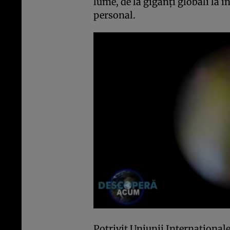
lume, de la giganţi globali la î
personal.
Potrivit Uniunii Internaţional