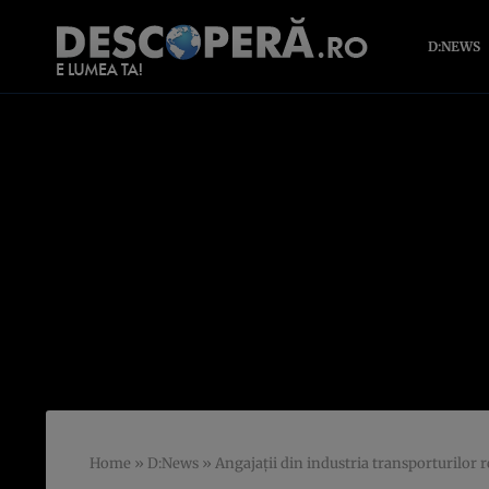
D:NEWS
Home
»
D:News
»
Angajații din industria transporturilor