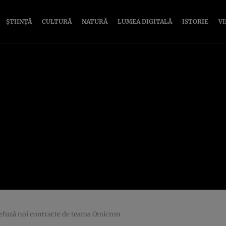
ȘTIINȚĂ
CULTURĂ
NATURĂ
LUMEA DIGITALĂ
ISTORIE
V
 refuză noi contracte de teama Omicron