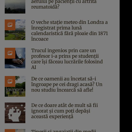
aerului pe pacienții cu artrită
reumatoidă?
O veche stație meteo din Londra a
înregistrat prima lună
calendaristică fără ploaie din 1871
încoace
Trucul ingenios prin care un
profesor i-a prins pe studenții
care își făceau lucrările folosind
AI
De ce oamenii au încetat să-i
îngroape pe cei dragi acasă? Un
nou studiu încearcă să afle!
De ce doare atât de mult să fii
ignorat și cum poți depăși
această experiență
Tinerii și angajații din medii