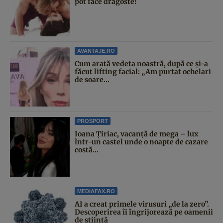
pot face dragoste!
AVANTAJE.RO
Cum arată vedeta noastră, după ce și-a
făcut lifting facial: „Am purtat ochelari
de soare...
PROSPORT
Ioana Țiriac, vacanță de mega – lux
într-un castel unde o noapte de cazare
costă...
MEDIAFAX.RO
AI a creat primele virusuri „de la zero”.
Descoperirea îi îngrijorează pe oamenii
de știință