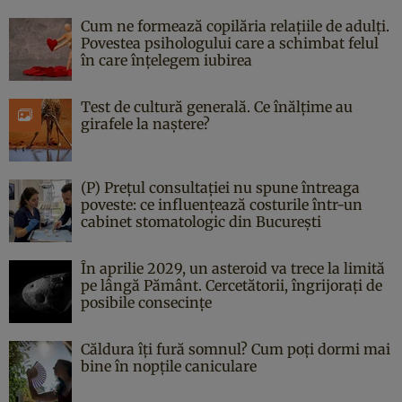
Cum ne formează copilăria relațiile de adulți.
Povestea psihologului care a schimbat felul
în care înțelegem iubirea
Test de cultură generală. Ce înălțime au
girafele la naștere?
(P) Prețul consultației nu spune întreaga
poveste: ce influențează costurile într-un
cabinet stomatologic din București
În aprilie 2029, un asteroid va trece la limită
pe lângă Pământ. Cercetătorii, îngrijorați de
posibile consecințe
Căldura îți fură somnul? Cum poți dormi mai
bine în nopțile caniculare