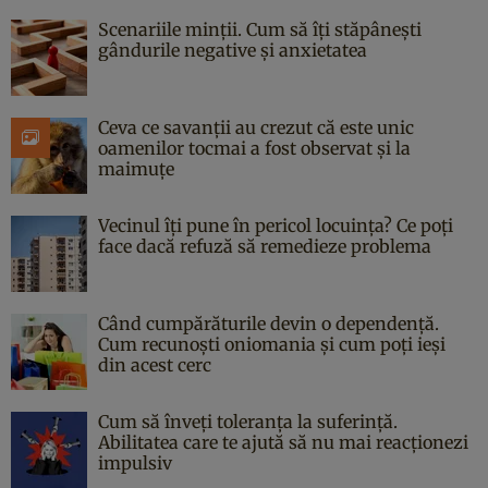
Scenariile minții. Cum să îți stăpânești
gândurile negative și anxietatea
Ceva ce savanții au crezut că este unic
oamenilor tocmai a fost observat și la
maimuțe
Vecinul îți pune în pericol locuința? Ce poți
face dacă refuză să remedieze problema
Când cumpărăturile devin o dependență.
Cum recunoști oniomania și cum poți ieși
din acest cerc
Cum să înveți toleranța la suferință.
Abilitatea care te ajută să nu mai reacționezi
impulsiv