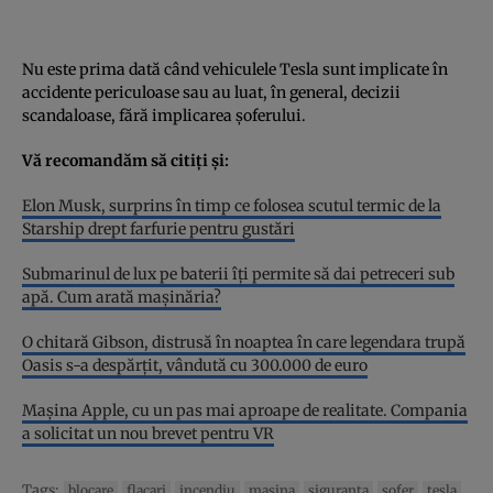
Nu este prima dată când vehiculele Tesla sunt implicate în
accidente periculoase sau au luat, în general, decizii
scandaloase, fără implicarea șoferului.
Vă recomandăm să citiți și:
Elon Musk, surprins în timp ce folosea scutul termic de la
Starship drept farfurie pentru gustări
Submarinul de lux pe baterii îți permite să dai petreceri sub
apă. Cum arată mașinăria?
O chitară Gibson, distrusă în noaptea în care legendara trupă
Oasis s-a despărțit, vândută cu 300.000 de euro
Mașina Apple, cu un pas mai aproape de realitate. Compania
a solicitat un nou brevet pentru VR
Tags:
blocare
flacari
incendiu
masina
siguranta
sofer
tesla