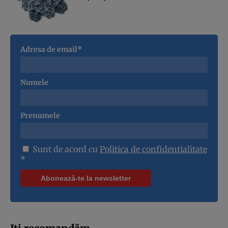
Adresa de email*
Numele
Prenumele
Sunt de acord cu
Politica de confidentialitate
*