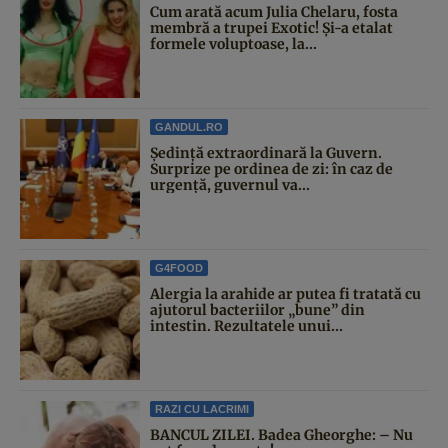
Cum arată acum Julia Chelaru, fosta
membră a trupei Exotic! Și-a etalat
formele voluptoase, la...
GANDUL.RO
Şedinţă extraordinară la Guvern.
Surprize pe ordinea de zi: în caz de
urgență, guvernul va...
G4FOOD
Alergia la arahide ar putea fi tratată cu
ajutorul bacteriilor „bune” din
intestin. Rezultatele unui...
RAZI CU LACRIMI
BANCUL ZILEI. Badea Gheorghe: – Nu