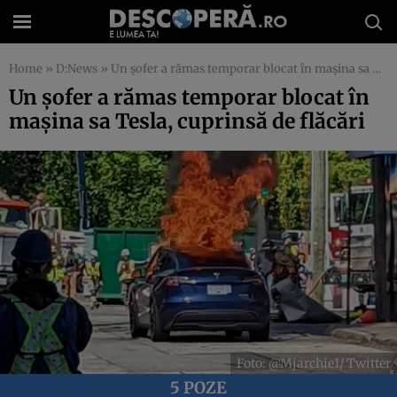
Home
»
D:News
»
Un șofer a rămas temporar blocat în mașina sa Tesla, cuprinsă de flăcări
Un șofer a rămas temporar blocat în
mașina sa Tesla, cuprinsă de flăcări
Foto: @Mjarchie1/ Twitter
5 POZE