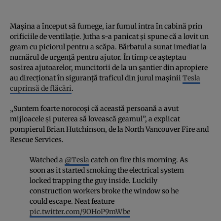
Mașina a început să fumege, iar fumul intra în cabină prin
orificiile de ventilație. Jutha s-a panicat și spune că a lovit un
geam cu piciorul pentru a scăpa. Bărbatul a sunat imediat la
numărul de urgență pentru ajutor. În timp ce așteptau
sosirea ajutoarelor, muncitorii de la un șantier din apropiere
au direcționat în siguranță traficul din jurul mașinii
Tesla
cuprinsă de flăcări
.
„Suntem foarte norocoși că această persoană a avut
mijloacele și puterea să lovească geamul”, a explicat
pompierul Brian Hutchinson, de la North Vancouver Fire and
Rescue Services.
Watched a
@Tesla
catch on fire this morning. As
soon as it started smoking the electrical system
locked trapping the guy inside. Luckily
construction workers broke the window so he
could escape. Neat feature
pic.twitter.com/9OHoP9mWbe