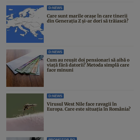
D:NEWS
Care sunt marile orașe în care tinerii
din Generația Z și-ar dori să trăiască?
D:NEWS
Cum au reușit doi pensionari să aibă o
viață fără datorii? Metoda simplă care
face minuni
D:NEWS
Virusul West Nile face ravagii în
Europa. Care este situația în România?
PROMOTOR.RO