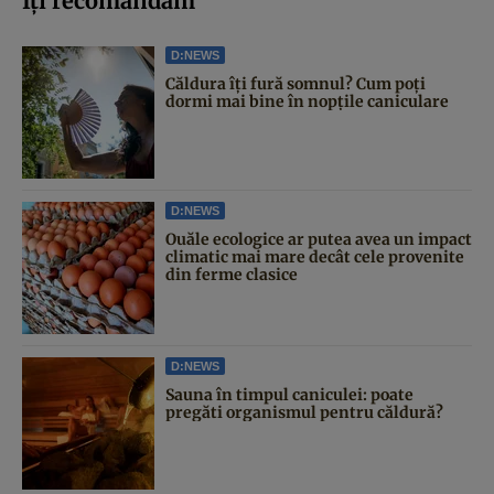
Iți recomandăm
D:NEWS
Căldura îți fură somnul? Cum poți
dormi mai bine în nopțile caniculare
D:NEWS
Ouăle ecologice ar putea avea un impact
climatic mai mare decât cele provenite
din ferme clasice
D:NEWS
Sauna în timpul caniculei: poate
pregăti organismul pentru căldură?