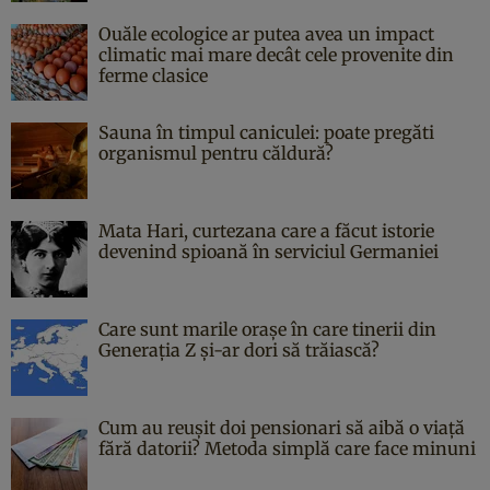
Ouăle ecologice ar putea avea un impact
climatic mai mare decât cele provenite din
ferme clasice
Sauna în timpul caniculei: poate pregăti
organismul pentru căldură?
Mata Hari, curtezana care a făcut istorie
devenind spioană în serviciul Germaniei
Care sunt marile orașe în care tinerii din
Generația Z și-ar dori să trăiască?
Cum au reușit doi pensionari să aibă o viață
fără datorii? Metoda simplă care face minuni