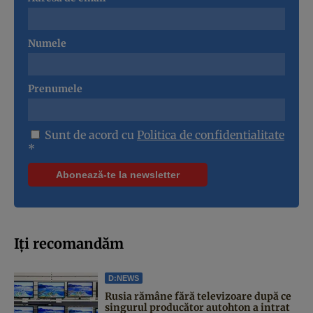
Numele
Prenumele
Sunt de acord cu
Politica de confidentialitate
*
Iți recomandăm
D:NEWS
Rusia rămâne fără televizoare după ce
singurul producător autohton a intrat