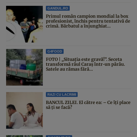
GANDUL.RO
Primul român campion mondial la box
profesionist, închis pentru tentativă de
crimă. Bărbatul a înjunghiat...
G4FOOD
FOTO | „Situația este gravă!”. Seceta
transformă râul Caraș într-un pârâu.
Satele au rămas fără...
RAZI CU LACRIMI
BANCUL ZILEI. El către ea: – Ce îți place
să ți se facă?