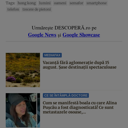
Tags:
hong kong
lumini
oameni
semafor
smartphone
telefon
trecere de pietoni
Urmărește DESCOPERĂ.ro pe
Google News
Google Showcase
și
MEDIAFAX
Vacanță fără aglomerație după 15
august. Șase destinații spectaculoase
CE SE ÎNTÂMPLĂ DOCTORE
Cum se manifestă boala cu care Alina
Pușcău a fost diagnosticată! Ce sunt
metastazele osoase,...