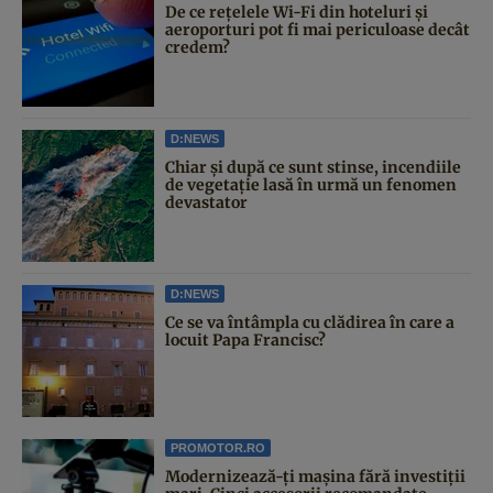
De ce rețelele Wi-Fi din hoteluri și
aeroporturi pot fi mai periculoase decât
credem?
D:NEWS
Chiar și după ce sunt stinse, incendiile
de vegetație lasă în urmă un fenomen
devastator
D:NEWS
Ce se va întâmpla cu clădirea în care a
locuit Papa Francisc?
PROMOTOR.RO
Modernizează-ți mașina fără investiții