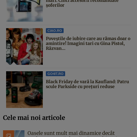
mari. Cinci accesorii recomandate
șoferilor
CIAO.RO
Poveştile de iubire care au rămas doar o
amintire! Imagini tari cu Gina Pistol,
Răzvan...
GO4IT.RO
Black Friday de vară la Kaufland: Patru
scule Parkside cu prețuri reduse
Cele mai noi articole
Oasele sunt mult mai dinamice decât