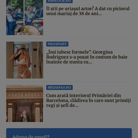
AVANTAJE.RO
Îl știi pe uriașul actor? A dat cu piciorul
unui mariaj de 38 de ani...
PROSPORT
„Îmi iubesc formele”. Georgina
Rodriguez s-a pozat în costum de baie
înainte de nunta cu...
MEDIAFAX.RO
Cum arată interiorul Primăriei din
Barcelona, clădirea în care sunt primiți
regi și șefi de...
Adresa de email*