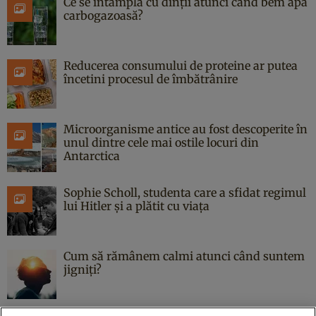
Ce se întâmplă cu dinții atunci când bem apă
carbogazoasă?
Reducerea consumului de proteine ar putea
încetini procesul de îmbătrânire
Microorganisme antice au fost descoperite în
unul dintre cele mai ostile locuri din
Antarctica
Sophie Scholl, studenta care a sfidat regimul
lui Hitler și a plătit cu viața
Cum să rămânem calmi atunci când suntem
jigniți?