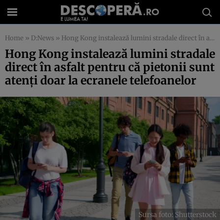
Home
»
D:News
»
Hong Kong instalează lumini stradale direct în asfalt pentru că pietonii sunt atenți doar la ecranele telefoanelor
Hong Kong instalează lumini stradale
direct în asfalt pentru că pietonii sunt
atenți doar la ecranele telefoanelor
Sursa foto: Shutterstock