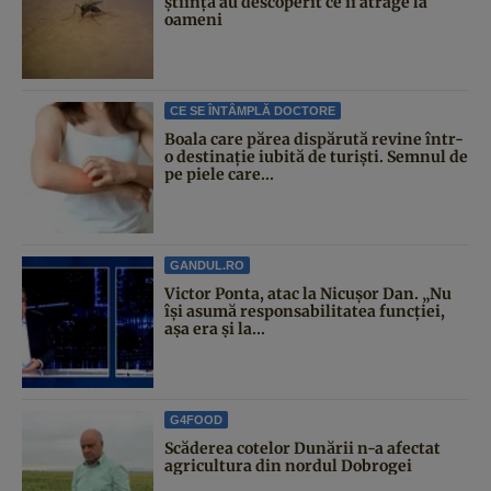
știință au descoperit ce îi atrage la
oameni
CE SE ÎNTÂMPLĂ DOCTORE
Boala care părea dispărută revine într-
o destinație iubită de turiști. Semnul de
pe piele care...
GANDUL.RO
Victor Ponta, atac la Nicușor Dan. „Nu
își asumă responsabilitatea funcției,
așa era și la...
G4FOOD
Scăderea cotelor Dunării n-a afectat
agricultura din nordul Dobrogei