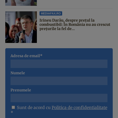
MEDIAFAX.RO
Irineu Darău, despre prețul la
combustibil: În România nu au crescut
prețurile la fel de...
Adresa de email*
Numele
Prenumele
Sunt de acord cu
Politica de confidentialitate
*