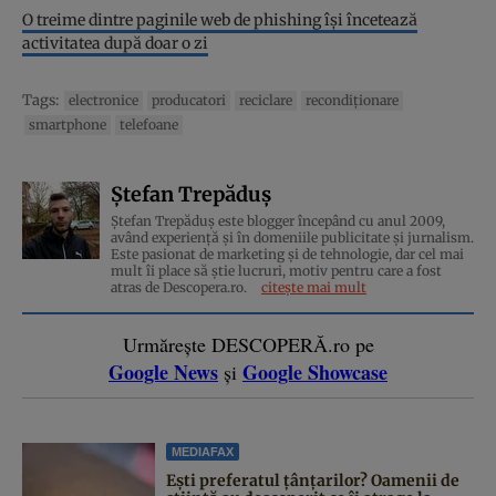
O treime dintre paginile web de phishing își încetează
activitatea după doar o zi
Tags:
electronice
producatori
reciclare
recondiţionare
smartphone
telefoane
Ștefan Trepăduș
Ștefan Trepăduș este blogger începând cu anul 2009,
având experiență și în domeniile publicitate și jurnalism.
Este pasionat de marketing și de tehnologie, dar cel mai
mult îi place să știe lucruri, motiv pentru care a fost
atras de Descopera.ro.
citește mai mult
Urmărește DESCOPERĂ.ro pe
Google News
Google Showcase
și
MEDIAFAX
Ești preferatul țânțarilor? Oamenii de