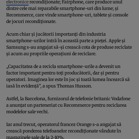
electronice
recondiționate; Fairphone, care produce unul
dintre cele mai reparabile smartphone-uri din lume; și
Recommerce, care vinde smartphone-uri, tablete și console
de jocuri recondiționate.
Acum chiar și jucătorii importanți din industria
smartphone-urilor intră în această parte a pieței. Apple și
Samsung s-au angajat să-și crească cota de produse reciclate
și acum au propriile operațiuni de reciclare.
„Capacitatea de a recicla smartphone-urile a devenit un
factor important pentru toți producătorii, dar și pentru
operatori. Imaginea lor este în joc și toată lumea încearcă să
iasă în evidență”, a spus Thomas Husson.
Astfel, la Barcelona, furnizorul de telefonie britanic Vodafone
a anunțat un parteneriat cu Recommerce pentru reciclarea
modelelor sale vechi.
Iar anul trecut, operatorul francez Orange s-a angajat să
crească ponderea telefoanelor recondiționate vândute în
magazinele sale de la 2-10%.