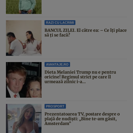
RAZI CU LACRIMI
BANCUL ZILEI. El către ea: – Ce îți place
să ți se facă?
AVANTAJE.RO
Dieta Melaniei Trump nu e pentru
oricine! Regimul strict pe care îl
urmează zilnic i-a...
PROSPORT
Prezentatoarea TV, postare despre o
plajă de nudiști: „Bine te-am găsit,
Amsterdam”