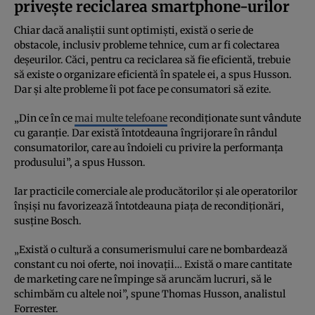
privește reciclarea smartphone-urilor
Chiar dacă analiștii sunt optimiști, există o serie de
obstacole, inclusiv probleme tehnice, cum ar fi colectarea
deșeurilor. Căci, pentru ca reciclarea să fie eficientă, trebuie
să existe o organizare eficientă în spatele ei, a spus Husson.
Dar și alte probleme îi pot face pe consumatori să ezite.
„Din ce în ce
mai multe telefoane
recondiționate sunt vândute
cu garanție. Dar există întotdeauna îngrijorare în rândul
consumatorilor, care au îndoieli cu privire la performanța
produsului”, a spus Husson.
Iar practicile comerciale ale producătorilor și ale operatorilor
înșiși nu favorizează întotdeauna piața de recondiționări,
susține Bosch.
„Există o cultură a consumerismului care ne bombardează
constant cu noi oferte, noi inovații… Există o mare cantitate
de marketing care ne împinge să aruncăm lucruri, să le
schimbăm cu altele noi”, spune Thomas Husson, analistul
Forrester.