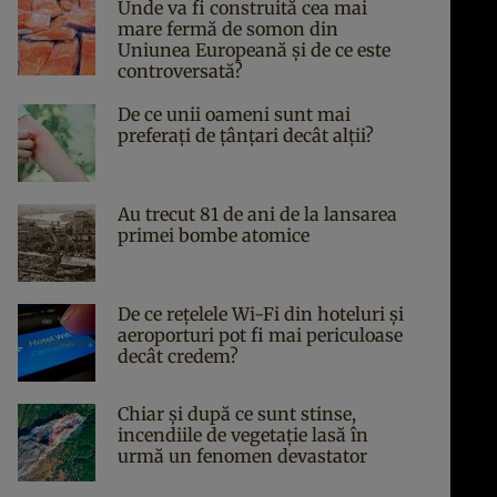
Unde va fi construită cea mai
mare fermă de somon din
Uniunea Europeană și de ce este
controversată?
De ce unii oameni sunt mai
preferați de țânțari decât alții?
Au trecut 81 de ani de la lansarea
primei bombe atomice
De ce rețelele Wi-Fi din hoteluri și
aeroporturi pot fi mai periculoase
decât credem?
Chiar și după ce sunt stinse,
incendiile de vegetație lasă în
urmă un fenomen devastator