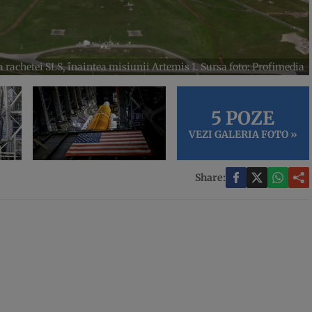
rachetei SLS, înaintea misiunii Artemis 1. Sursa foto: Profimedia
5 POZE
VEZI GALERIA FOTO »
Share: