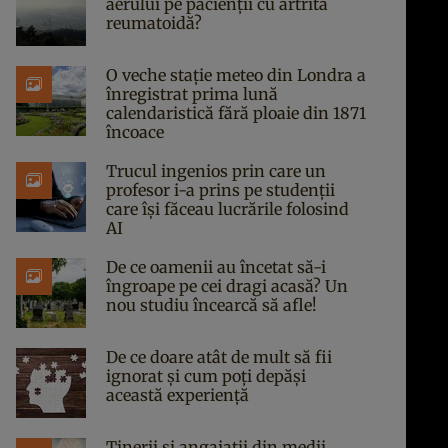
aerului pe pacienții cu artrită
reumatoidă?
O veche stație meteo din Londra a
înregistrat prima lună
calendaristică fără ploaie din 1871
încoace
Trucul ingenios prin care un
profesor i-a prins pe studenții
care își făceau lucrările folosind
AI
De ce oamenii au încetat să-i
îngroape pe cei dragi acasă? Un
nou studiu încearcă să afle!
De ce doare atât de mult să fii
ignorat și cum poți depăși
această experiență
Tinerii și angajații din medii