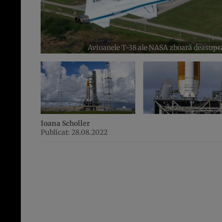
Avioanele T-38 ale NASA zboară deasupra 
Ioana Scholler
Publicat: 28.08.2022