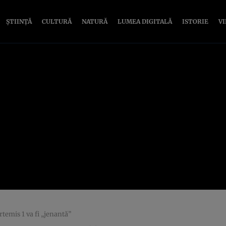
ȘTIINȚĂ
CULTURĂ
NATURĂ
LUMEA DIGITALĂ
ISTORIE
V
rtemis 1 va fi „jenantă”