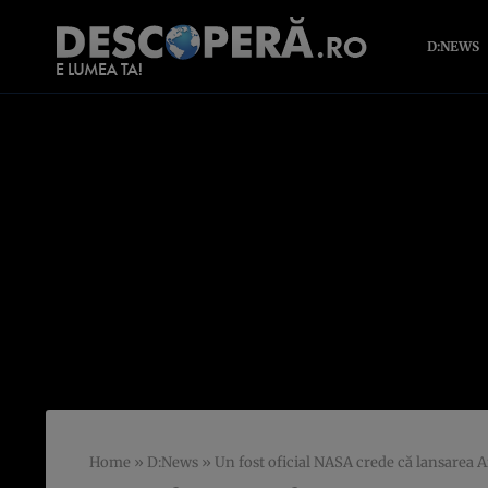
D:NEWS
Home
»
D:News
»
Un fost oficial NASA crede că lansarea A