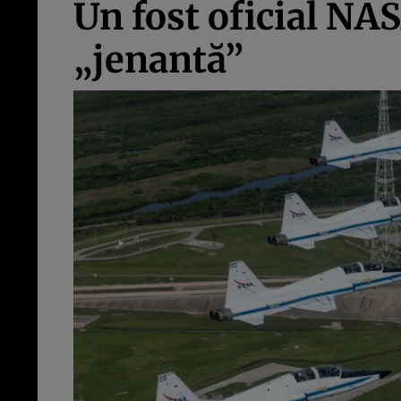
Un fost oficial NAS
„jenantă”