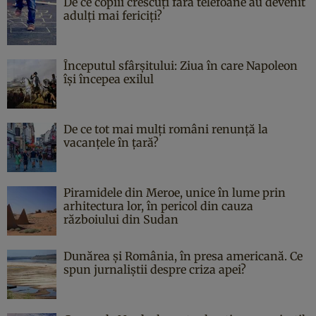
De ce copiii crescuți fără telefoane au devenit
adulți mai fericiți?
Începutul sfârşitului: Ziua în care Napoleon
îşi începea exilul
De ce tot mai mulți români renunță la
vacanțele în țară?
Piramidele din Meroe, unice în lume prin
arhitectura lor, în pericol din cauza
războiului din Sudan
Dunărea și România, în presa americană. Ce
spun jurnaliștii despre criza apei?