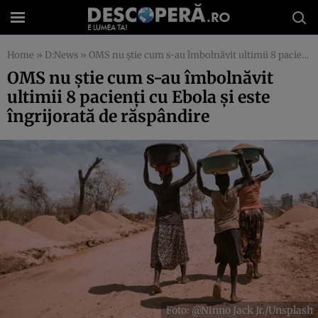
Home
»
D:News
»
OMS nu știe cum s-au îmbolnăvit ultimii 8 pacienți cu Ebola și este îngrijorată de răspândire
OMS nu știe cum s-au îmbolnăvit
ultimii 8 pacienți cu Ebola și este
îngrijorată de răspândire
Foto: @Ninno Jack Jr./Unsplash