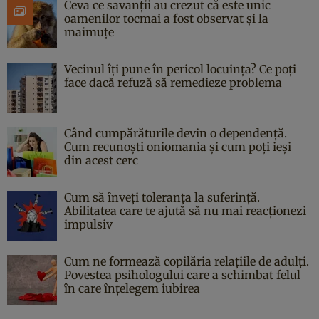
Ceva ce savanții au crezut că este unic
oamenilor tocmai a fost observat și la
maimuțe
Vecinul îți pune în pericol locuința? Ce poți
face dacă refuză să remedieze problema
Când cumpărăturile devin o dependență.
Cum recunoști oniomania și cum poți ieși
din acest cerc
Cum să înveți toleranța la suferință.
Abilitatea care te ajută să nu mai reacționezi
impulsiv
Cum ne formează copilăria relațiile de adulți.
Povestea psihologului care a schimbat felul
în care înțelegem iubirea