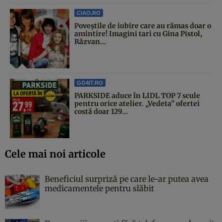
CIAO.RO
Poveştile de iubire care au rămas doar o
amintire! Imagini tari cu Gina Pistol,
Răzvan...
GO4IT.RO
PARKSIDE aduce în LIDL TOP 7 scule
pentru orice atelier. „Vedeta” ofertei
costă doar 129...
Cele mai noi articole
Beneficiul surpriză pe care le-ar putea avea
medicamentele pentru slăbit