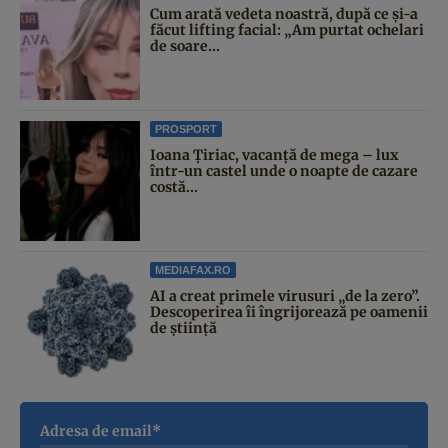
Cum arată vedeta noastră, după ce și-a
făcut lifting facial: „Am purtat ochelari
de soare...
PROSPORT
Ioana Țiriac, vacanță de mega – lux
într-un castel unde o noapte de cazare
costă...
MEDIAFAX.RO
AI a creat primele virusuri „de la zero”.
Descoperirea îi îngrijorează pe oamenii
de știință
Adresa de email*