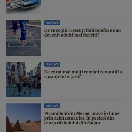
D:NEWS
De ce copiii crescuți fără telefoane au
devenit adulți mai fericiți?
D:NEWS
De ce tot mai mulți români renunță la
vacanțele în țară?
D:NEWS
Piramidele din Meroe, unice în lume
prin arhitectura lor, în pericol din
cauza războiului din Sudan