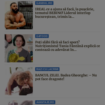
GANDUL.RO
IREAL ce a ajuns să facă, la pușcărie,
temutul BEBINO! Liderul interlop
bucureștean, trimis la...
G4FOOD
Poți slăbi fără să faci sport?
Nutriționistul Tania Fântână explică ce
contează cu adevărat în...
RAZI CU LACRIMI
BANCUL ZILEI. Badea Gheorghe: – Nu
pot face dragoste!
AVANTAJE.RO