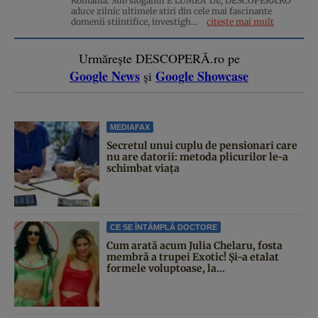
Romania. Sub sloganul E LUMEA TA!, DESCOPERA.RO
aduce zilnic ultimele stiri din cele mai fascinante
domenii stiintifice, investigh...
citește mai mult
Urmărește DESCOPERĂ.ro pe
Google News
Google Showcase
și
MEDIAFAX
Secretul unui cuplu de pensionari care
nu are datorii: metoda plicurilor le-a
schimbat viața
CE SE ÎNTÂMPLĂ DOCTORE
Cum arată acum Julia Chelaru, fosta
membră a trupei Exotic! Și-a etalat
formele voluptoase, la...