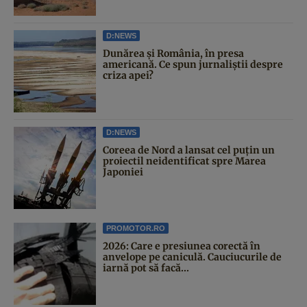
D:NEWS
Dunărea și România, în presa
americană. Ce spun jurnaliștii despre
criza apei?
D:NEWS
Coreea de Nord a lansat cel puțin un
proiectil neidentificat spre Marea
Japoniei
PROMOTOR.RO
2026: Care e presiunea corectă în
anvelope pe caniculă. Cauciucurile de
iarnă pot să facă...