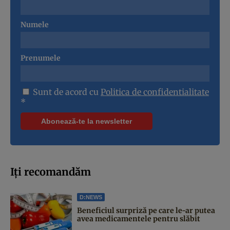
Numele
Prenumele
Sunt de acord cu
Politica de confidentialitate
*
Iți recomandăm
D:NEWS
Beneficiul surpriză pe care le-ar putea
avea medicamentele pentru slăbit