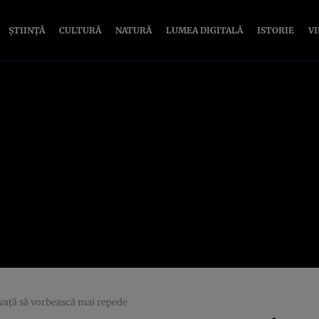
ȘTIINȚĂ
CULTURĂ
NATURĂ
LUMEA DIGITALĂ
ISTORIE
V
nvață să vorbească mai repede