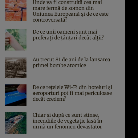
Unde va fi construită cea mai
mare fermă de somon din
Uniunea Europeană și de ce este
controversată?
De ce unii oameni sunt mai
preferați de țânțari decât alții?
Au trecut 81 de ani de la lansarea
primei bombe atomice
De ce rețelele Wi-Fi din hoteluri și
aeroporturi pot fi mai periculoase
decât credem?
Chiar și după ce sunt stinse,
incendiile de vegetație lasă în
urmă un fenomen devastator