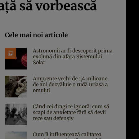
ață să vorbească
Cele mai noi articole
Astronomii ar fi descoperit prima
exolună din afara Sistemului
Solar
Amprente vechi de 1,4 milioane
de ani dezvăluie o rudă uriașă a
omului
Când cei dragi te ignoră: cum să
scapi de anxietate fără să devii
rece sau defensiv
Cum îi influențează calitatea