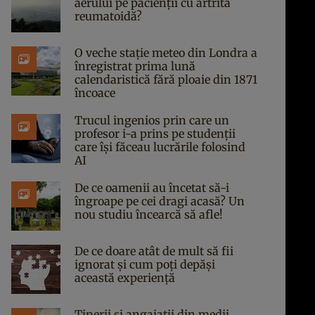
aerului pe pacienții cu artrită
reumatoidă?
O veche stație meteo din Londra a
înregistrat prima lună
calendaristică fără ploaie din 1871
încoace
Trucul ingenios prin care un
profesor i-a prins pe studenții
care își făceau lucrările folosind
AI
De ce oamenii au încetat să-i
îngroape pe cei dragi acasă? Un
nou studiu încearcă să afle!
De ce doare atât de mult să fii
ignorat și cum poți depăși
această experiență
Tinerii și angajații din medii