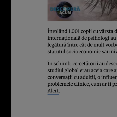
Înrolând 1.001 copii cu vârsta d
internațională de psihologi au 
legătură între cât de mult vorbe
statutul socioeconomic sau niv
În schimb, cercetătorii au desc
studiul global erau aceia care 
conversații cu adulții, o influe
problemele clinice, cum ar fi p
Alert
.