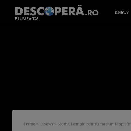
D:NEWS
Home
»
D:News
»
Motivul simplu pentru care unii copii î