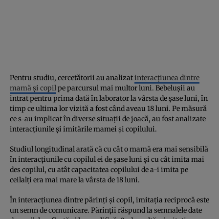
Pentru studiu, cercetătorii au analizat
interacțiunea dintre
mamă și copil
pe parcursul mai multor luni. Bebelușii au
intrat pentru prima dată în laborator la vârsta de șase luni, în
timp ce ultima lor vizită a fost când aveau 18 luni. Pe măsură
ce s-au implicat în diverse situații de joacă, au fost analizate
interacțiunile și imitările mamei și copilului.
Studiul longitudinal arată că cu cât o mamă era mai sensibilă
în interacțiunile cu copilul ei de șase luni și cu cât imita mai
des copilul, cu atât capacitatea copilului de a-i imita pe
ceilalți era mai mare la vârsta de 18 luni.
În interacțiunea dintre părinți și copil, imitația reciprocă este
un semn de comunicare. Părinții răspund la semnalele date