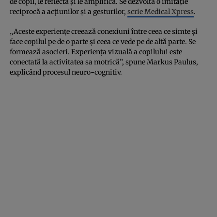
de copil, le reflectă și le amplifică. Se dezvoltă o imitație
reciprocă a acțiunilor și a gesturilor,
scrie Medical Xpress
.
„Aceste experiențe creează conexiuni între ceea ce simte și
face copilul pe de o parte și ceea ce vede pe de altă parte. Se
formează asocieri. Experiența vizuală a copilului este
conectată la activitatea sa motrică”, spune Markus Paulus,
explicând procesul neuro-cognitiv.