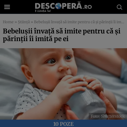
Home
»
Știință
»
Bebelușii învață să imite pentru că și părinții îi imită pe ei
Bebelușii învață să imite pentru că și
părinții îi imită pe ei
Foto: Shutterstock
10 POZE