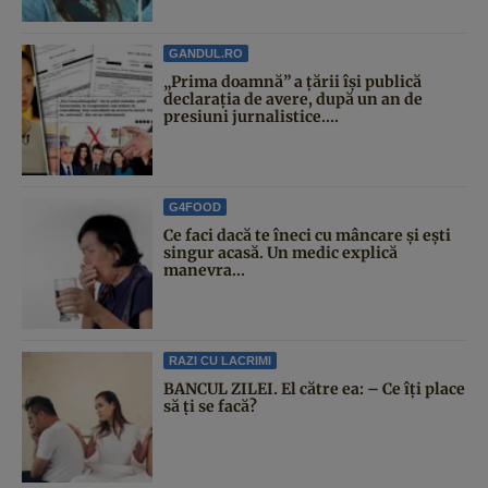
GANDUL.RO
„Prima doamnă” a țării își publică
declarația de avere, după un an de
presiuni jurnalistice....
G4FOOD
Ce faci dacă te îneci cu mâncare și ești
singur acasă. Un medic explică
manevra...
RAZI CU LACRIMI
BANCUL ZILEI. El către ea: – Ce îți place
să ți se facă?