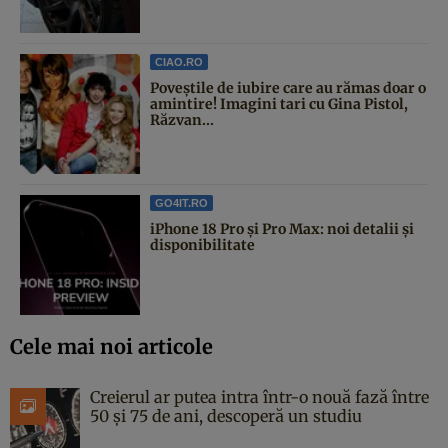
CIAO.RO
Poveştile de iubire care au rămas doar o
amintire! Imagini tari cu Gina Pistol,
Răzvan...
GO4IT.RO
iPhone 18 Pro și Pro Max: noi detalii și
disponibilitate
Cele mai noi articole
Creierul ar putea intra într-o nouă fază între
50 și 75 de ani, descoperă un studiu