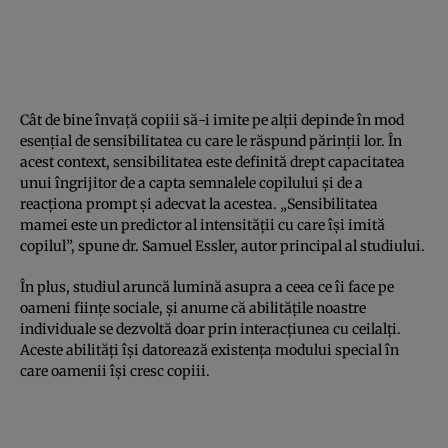
Cât de bine învață copiii să-i imite pe alții depinde în mod
esențial de sensibilitatea cu care le răspund părinții lor. În
acest context, sensibilitatea este definită drept capacitatea
unui îngrijitor de a capta semnalele copilului și de a
reacționa prompt și adecvat la acestea. „Sensibilitatea
mamei este un predictor al intensității cu care își imită
copilul”, spune dr. Samuel Essler, autor principal al studiului.
În plus, studiul aruncă lumină asupra a ceea ce îi face pe
oameni ființe sociale, și anume că abilitățile noastre
individuale se dezvoltă doar prin interacțiunea cu ceilalți.
Aceste abilități își datorează existența modului special în
care oamenii își cresc copiii.