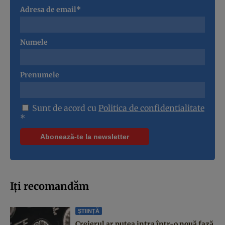
Adresa de email*
Numele
Prenumele
Sunt de acord cu
Politica de confidentialitate
*
Iți recomandăm
ȘTIINȚĂ
Creierul ar putea intra într-o nouă fază