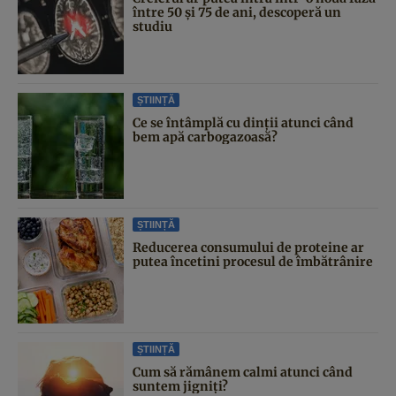
între 50 și 75 de ani, descoperă un
studiu
ȘTIINȚĂ
Ce se întâmplă cu dinții atunci când
bem apă carbogazoasă?
ȘTIINȚĂ
Reducerea consumului de proteine ar
putea încetini procesul de îmbătrânire
ȘTIINȚĂ
Cum să rămânem calmi atunci când
suntem jigniți?