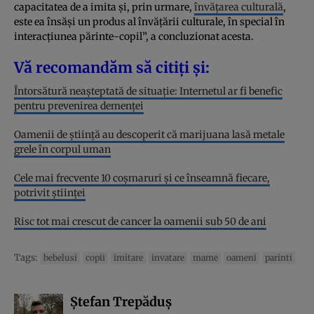
capacitatea de a imita și, prin urmare,
învățarea culturală
,
este ea însăși un produs al învățării culturale, în special în
interacțiunea părinte-copil”, a concluzionat acesta.
Vă recomandăm să citiți și:
Întorsătură neașteptată de situație: Internetul ar fi benefic
pentru prevenirea demenței
Oamenii de știință au descoperit că marijuana lasă metale
grele în corpul uman
Cele mai frecvente 10 coșmaruri și ce înseamnă fiecare,
potrivit științei
Risc tot mai crescut de cancer la oamenii sub 50 de ani
Tags:
bebelusi
copii
imitare
invatare
mame
oameni
parinti
Ștefan Trepăduș