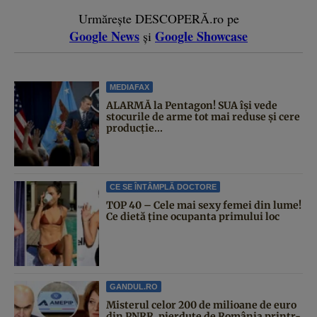
Urmărește DESCOPERĂ.ro pe
Google News
Google Showcase
și
MEDIAFAX
ALARMĂ la Pentagon! SUA își vede
stocurile de arme tot mai reduse și cere
producție...
CE SE ÎNTÂMPLĂ DOCTORE
TOP 40 – Cele mai sexy femei din lume!
Ce dietă ține ocupanta primului loc
GANDUL.RO
Misterul celor 200 de milioane de euro
din PNRR, pierdute de România printr-