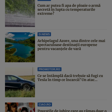
Cum ar putea fi apa de ploaie o armă
secretă în lupta cu temperaturile
extreme?
D:NEWS
Arhipelagul Azore, una dintre cele mai
spectaculoase destinații europene
pentru vacanțele de vară
PROMOTOR.RO
Ce se întâmplă dacă trebuie să fugi cu
Tesla în timp ce încarcă? Un atac...
CIAO.RO
Poveştile de iubire care au rămas doar o