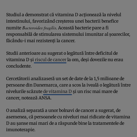
Studiul a demonstrat că vitamina D acționează la nivelul
intestinului, favorizând creșterea unei bacterii benefice
Bacteroides fragilis
numite
. Această bacterie pare a fi
responsabilă de stimularea sistemului imunitar al șoarecilor,
făcându-i mai rezistenți la cancer.
Studii anterioare au sugerat o legătură între deficitul de
vitamina D și
riscul de cancer
la om, deși dovezile nu erau
concludente.
Cercetătorii analizaseră un set de date de la 1,5 milioane de
persoane din Danemarca, care a scos la iveală o legătură între
nivelurile scăzute
de vitamina D
și un risc mai mare de
cancer, notează ANSA.
O analiză separată a unor bolnavi de cancer a sugerat, de
asemenea, că persoanele cu niveluri mai ridicate de vitamina
D au șanse mai mari de a răspunde bine la tratamentele de
imunoterapie.