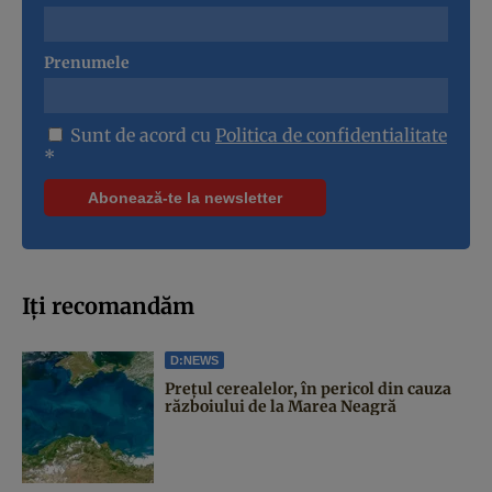
Prenumele
Sunt de acord cu
Politica de confidentialitate
*
Iți recomandăm
D:NEWS
Prețul cerealelor, în pericol din cauza
războiului de la Marea Neagră