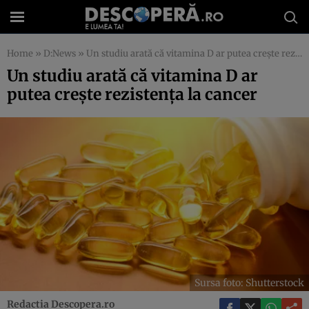
Home
»
D:News
»
Un studiu arată că vitamina D ar putea crește rezistența la cancer
Un studiu arată că vitamina D ar
putea crește rezistența la cancer
Sursa foto: Shutterstock
Redactia Descopera.ro