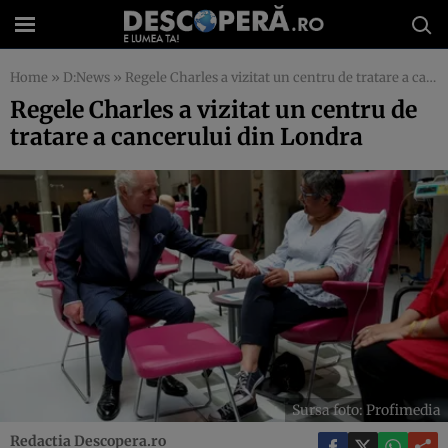
Home
»
D:News
»
Regele Charles a vizitat un centru de tratare a cancerului din Londra
Regele Charles a vizitat un centru de
tratare a cancerului din Londra
Sursa foto: Profimedia
Redactia Descopera.ro