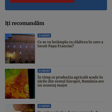
Iți recomandăm
D:NEWS
Ce se va întâmpla cu clădirea în care a
locuit Papa Francisc?
D:NEWS
În timp ce producția agricolă scade în
țările din vestul Europei, România are
un avantaj major
D:NEWS