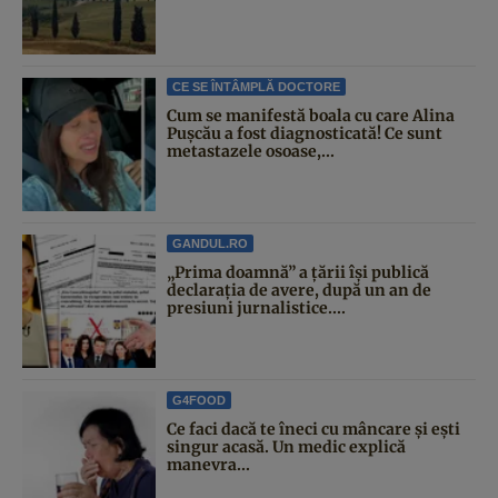
CE SE ÎNTÂMPLĂ DOCTORE
Cum se manifestă boala cu care Alina
Pușcău a fost diagnosticată! Ce sunt
metastazele osoase,...
GANDUL.RO
„Prima doamnă” a țării își publică
declarația de avere, după un an de
presiuni jurnalistice....
G4FOOD
Ce faci dacă te îneci cu mâncare și ești
singur acasă. Un medic explică
manevra...