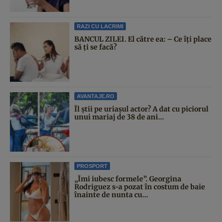
RAZI CU LACRIMI
BANCUL ZILEI. El către ea: – Ce îți place
să ți se facă?
AVANTAJE.RO
Îl știi pe uriașul actor? A dat cu piciorul
unui mariaj de 38 de ani...
PROSPORT
„Îmi iubesc formele”. Georgina
Rodriguez s-a pozat în costum de baie
înainte de nunta cu...