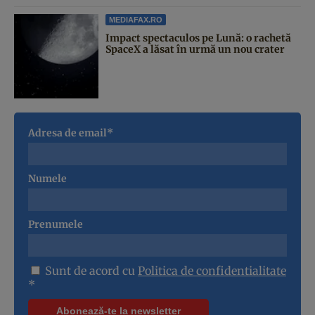
MEDIAFAX.RO
Impact spectaculos pe Lună: o rachetă
SpaceX a lăsat în urmă un nou crater
Adresa de email*
Numele
Prenumele
Sunt de acord cu
Politica de confidentialitate
*