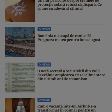
Un mit periculos despre cremele de
protecție solară refuză să dispară. Ce
spune cu adevărat știința?
D:NEWS
România nu scapă de caniculă!
Prognoza meteo pentru luna august
D:NEWS
O notă secretă a Securității din 1989
dezvăluie amploarea crizei alimentare
din ultimii ani de comunism
D:NEWS
Cum o vacanță într-un Airbnb s-a
transformat în coșmar pentru un