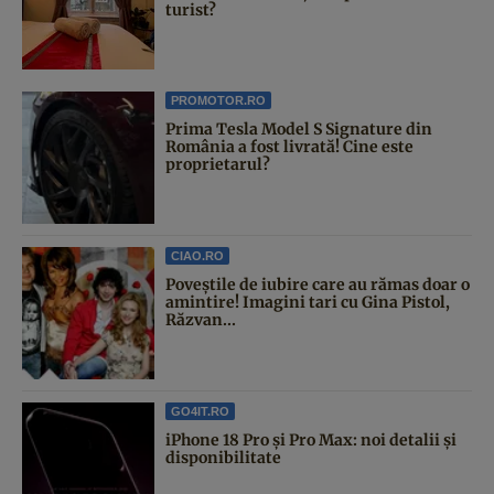
turist?
PROMOTOR.RO
Prima Tesla Model S Signature din
România a fost livrată! Cine este
proprietarul?
CIAO.RO
Poveştile de iubire care au rămas doar o
amintire! Imagini tari cu Gina Pistol,
Răzvan...
GO4IT.RO
iPhone 18 Pro și Pro Max: noi detalii și
disponibilitate