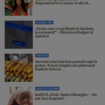
diagnosticată cu cancer la sân în...
GANDUL.RO
„Drona care s-a prăbușit în Kardam,
ucraineană!” - Ministerul bulgar al
Apărării
G4FOOD
Secretul celui mai bun porumb copt la
grătar. Trucul simplu care păstrează
boabele dulci și...
RAZI CU LACRIMI
BANCUL ZILEI. Badea Gheorghe: – Nu
pot face dragoste!