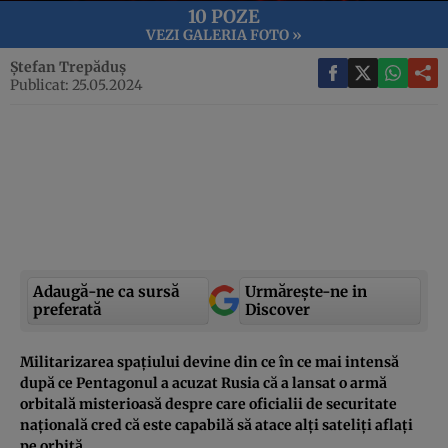
10 POZE
VEZI GALERIA FOTO »
Ștefan Trepăduș
Publicat: 25.05.2024
Adaugă-ne ca sursă
Urmărește-ne in
preferată
Discover
Militarizarea spațiului devine din ce în ce mai intensă
după ce Pentagonul a acuzat Rusia că a lansat o armă
orbitală misterioasă despre care oficialii de securitate
națională cred că este capabilă să atace alți sateliți aflați
pe orbită.