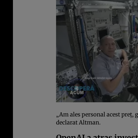
„Am ales personal acest preț, 
declarat Altman.
OpenAI a atras invest