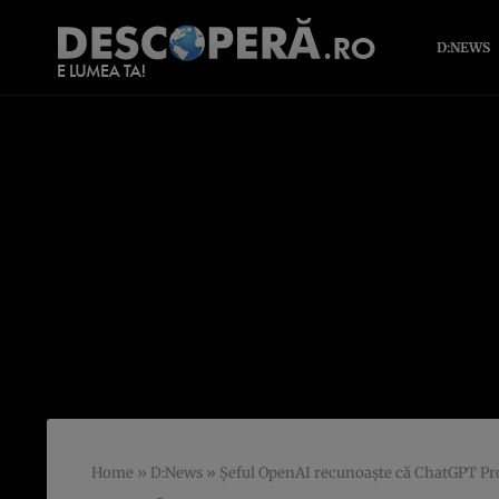
D:NEWS
Home
»
D:News
»
Șeful OpenAI recunoaște că ChatGPT Pro