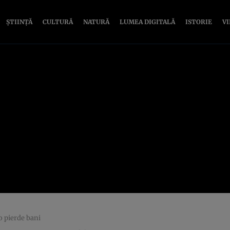
ȘTIINȚĂ
CULTURĂ
NATURĂ
LUMEA DIGITALĂ
ISTORIE
V
 pierde bani