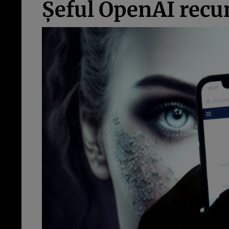
Șeful OpenAI recu