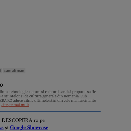
i
sam altman
ro
inta, tehnologie, natura si calatorii care isi propune sa fie
 a stiintelor si de cultura generala din Romania. Sub
.RO aduce zilnic ultimele stiri din cele mai fascinante
citește mai mult
e DESCOPERĂ.ro pe
ws
Google Showcase
și