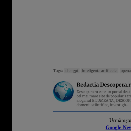
Tags:
chatgpt
inteligenta artificiala
opena
Redactia Descopera.
Descopera.ro este un portal de sti
cel mai mare site de popularizare
sloganul E LUMEA TA!, DESCOPERA
domenii stiintifice, investigh...
Urmăreșt
Google Ne