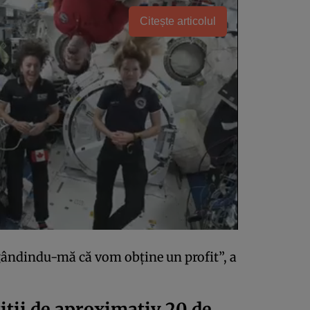
Citește articolul
gândindu-mă că vom obține un profit”, a
iții de aproximativ 20 de