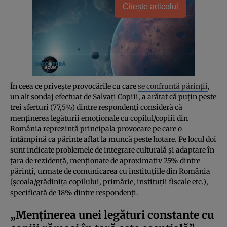
Citește articolul
În ceea ce privește provocările cu care
se confruntă părinții
,
un alt sondaj efectuat de Salvați Copiii, a arătat că puțin peste
trei sferturi (77,5%) dintre respondenți consideră că
menținerea legăturii emoționale cu copilul/copiii din
România reprezintă principala provocare pe care o
întâmpină ca părinte aflat la muncă peste hotare. Pe locul doi
sunt indicate problemele de integrare culturală și adaptare în
țara de rezidență, menționate de aproximativ 25% dintre
părinți, urmate de comunicarea cu instituțiile din România
(școala/grădinița copilului, primărie, instituții fiscale etc.),
specificată de 18% dintre respondenți.
„Menținerea unei legături constante cu