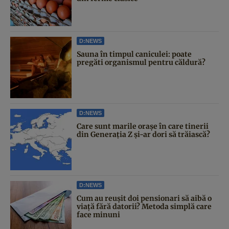
D:NEWS
Sauna în timpul caniculei: poate
pregăti organismul pentru căldură?
D:NEWS
Care sunt marile orașe în care tinerii
din Generația Z și-ar dori să trăiască?
D:NEWS
Cum au reușit doi pensionari să aibă o
viață fără datorii? Metoda simplă care
face minuni