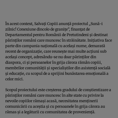
În acest context, Salvați Copiii anunță proiectul „Sună-i
zilnic! Conexiune dincolo de granițe”, finanțat de
Departamentul pentru Românii de Pretutindeni și destinat
părinților români care muncesc în străinătate. Inițiativa face
parte din campania națională cu același nume, demarată
recent de organizație, care reunește mai multe acțiuni sub
același concept, adresându-se nu doar părinților din
diaspora, ci și persoanelor în grija cărora rămân copiii,
membrilor comunității și specialiștilor din asistență socială
și educație, cu scopul de a sprijini bunăstarea emoțională a
celor mici.
Scopul proiectului este creşterea gradului de conştientizare a
părinţilor români care muncesc în alte state cu privire la
nevoile copiilor rămaşi acasă, necesitatea menţinerii
comunicării cu aceştia şi cu persoanele în grija cărora au
rămas şi a legăturii cu comunitatea de proveniență.