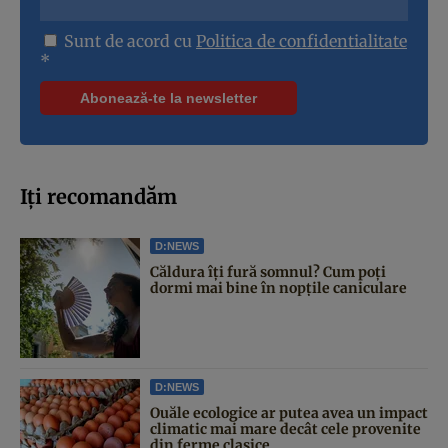
Sunt de acord cu
Politica de confidentialitate
*
Iți recomandăm
D:NEWS
Căldura îți fură somnul? Cum poți
dormi mai bine în nopțile caniculare
D:NEWS
Ouăle ecologice ar putea avea un impact
climatic mai mare decât cele provenite
din ferme clasice