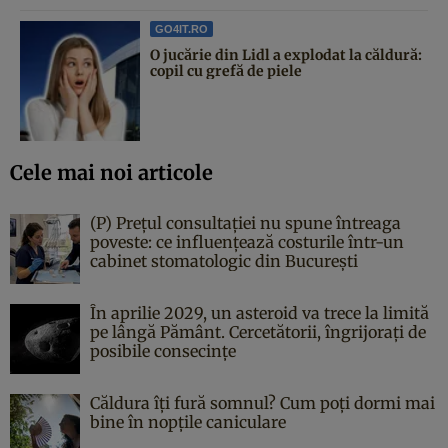
GO4IT.RO
O jucărie din Lidl a explodat la căldură:
copil cu grefă de piele
Cele mai noi articole
(P) Prețul consultației nu spune întreaga
poveste: ce influențează costurile într-un
cabinet stomatologic din București
În aprilie 2029, un asteroid va trece la limită
pe lângă Pământ. Cercetătorii, îngrijorați de
posibile consecințe
Căldura îți fură somnul? Cum poți dormi mai
bine în nopțile caniculare