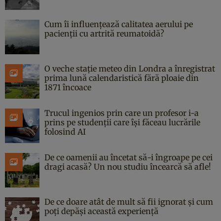
Cum îi influențează calitatea aerului pe
pacienții cu artrită reumatoidă?
O veche stație meteo din Londra a înregistrat
prima lună calendaristică fără ploaie din
1871 încoace
Trucul ingenios prin care un profesor i-a
prins pe studenții care își făceau lucrările
folosind AI
De ce oamenii au încetat să-i îngroape pe cei
dragi acasă? Un nou studiu încearcă să afle!
De ce doare atât de mult să fii ignorat și cum
poți depăși această experiență