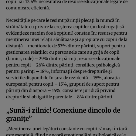
copii, iar 12,4% necesitatea de resurse educaționale legate de
comunicare eficientă.
Necesitățile pe care le resimt părinții plecați la muncă în
străinătate cu privire la creșterea copiilor (au fost rugați să
evidențieze maxim două opțiuni) constau în: resurse pentru
menținerea unei relații sănătoase și apropiate cu copiii de la
distanță – menționate de 57% dintre părinți, suport pentru
gestionarea relațiilor cu persoanele care au grijă de copii
(bunici, rude) – 29% dintre părinți, resurse educaționale
pentru copii – 26% dintre părinți, consiliere psihologică
pentru părinți – 18%, informații despre drepturile și
serviciile disponibile în țara de rezidență – 15%, alocația
europeană pentru copii – 15%, grupuri de suport pentru
părinți din diaspora – 15%, consiliere juridică privind
drepturile și obligațiile parentale – 8% dintre părinți.
„Sună-i zilnic! Conexiune dincolo de
granițe”
„Menținerea unei legături constante cu copiii rămași în țară
este esențială, fiind o ancoră emoțională și psihologică ce le