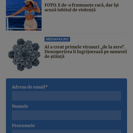
FOTO. E de-o frumusețe rară, dar își
acuză iubitul de violență
MEDIAFAX.RO
AI a creat primele virusuri „de la zero”.
Descoperirea îi îngrijorează pe oamenii
de știință
Adresa de email*
Numele
Prenumele