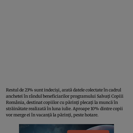
Restul de 23% sunt indeciși, arată datele colectate în cadrul
anchetei în rândul beneficiarilor programului Salvați Copiii
România, destinat copiilor cu părinți plecați la muncă în
străinătate realizată în luna iulie. Aproape 10% dintre copii
vor merge ei în vacanță la părinți, peste hotare.