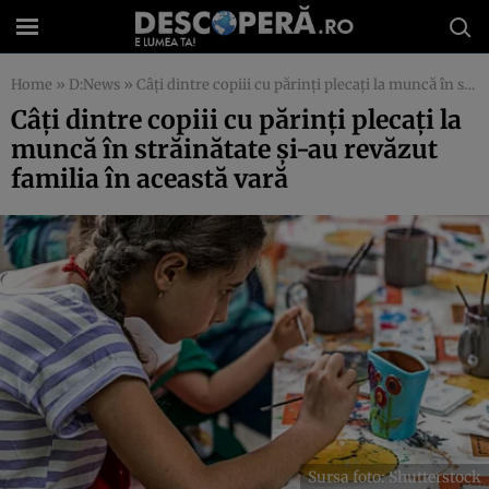
Home
»
D:News
»
Câți dintre copiii cu părinți plecați la muncă în străinătate și-au revăzut familia în această vară
Câți dintre copiii cu părinți plecați la
muncă în străinătate și-au revăzut
familia în această vară
Sursa foto: Shutterstock