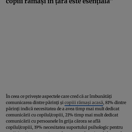
copiii rămași în țară este esențială”
În ceea ce privește aspectele care cred că ar îmbunătăți
comunicarea dintre părinți și
copiii rămași acasă
, 81% dintre
părinți indică necesitatea de a avea timp mai mult dedicat
comunicării cu copilul/copiii, 21% timp mai mult dedicat
comunicării cu persoanele în grija cărora se află
copilul/copiii, 19% necesitatea suportului psihologic pentru