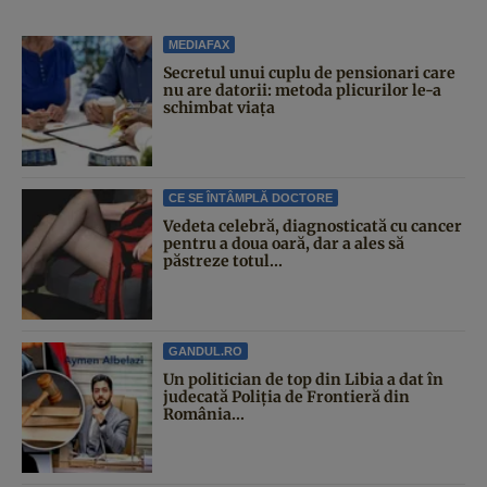
MEDIAFAX
Secretul unui cuplu de pensionari care
nu are datorii: metoda plicurilor le-a
schimbat viața
CE SE ÎNTÂMPLĂ DOCTORE
Vedeta celebră, diagnosticată cu cancer
pentru a doua oară, dar a ales să
păstreze totul...
GANDUL.RO
Un politician de top din Libia a dat în
judecată Poliția de Frontieră din
România...