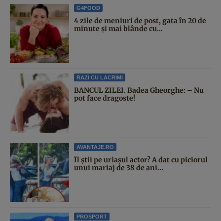
G4FOOD
4 zile de meniuri de post, gata în 20 de
minute și mai blânde cu...
RAZI CU LACRIMI
BANCUL ZILEI. Badea Gheorghe: – Nu
pot face dragoste!
AVANTAJE.RO
Îl știi pe uriașul actor? A dat cu piciorul
unui mariaj de 38 de ani...
PROSPORT