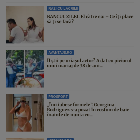
RAZI CU LACRIMI
BANCUL ZILEI. El către ea: – Ce îți place
să ți se facă?
AVANTAJE.RO
Îl știi pe uriașul actor? A dat cu piciorul
unui mariaj de 38 de ani...
PROSPORT
„Îmi iubesc formele”. Georgina
Rodriguez s-a pozat în costum de baie
înainte de nunta cu...