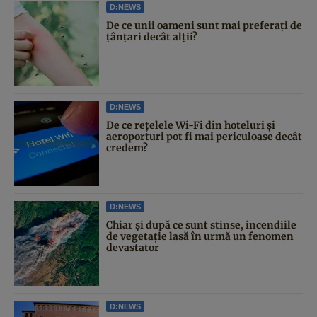
D:NEWS
De ce unii oameni sunt mai preferați de
țânțari decât alții?
D:NEWS
De ce rețelele Wi-Fi din hoteluri și
aeroporturi pot fi mai periculoase decât
credem?
D:NEWS
Chiar și după ce sunt stinse, incendiile
de vegetație lasă în urmă un fenomen
devastator
D:NEWS