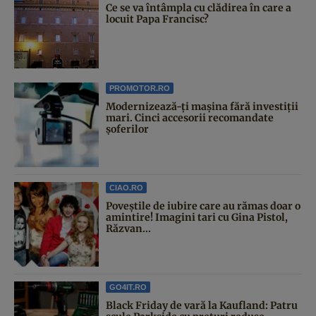
Ce se va întâmpla cu clădirea în care a
locuit Papa Francisc?
PROMOTOR.RO
Modernizează-ți mașina fără investiții
mari. Cinci accesorii recomandate
șoferilor
CIAO.RO
Poveştile de iubire care au rămas doar o
amintire! Imagini tari cu Gina Pistol,
Răzvan...
GO4IT.RO
Black Friday de vară la Kaufland: Patru