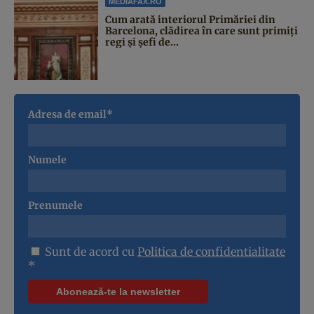
MEDIAFAX.RO
Cum arată interiorul Primăriei din
Barcelona, clădirea în care sunt primiți
regi și șefi de...
Adresa de email*
Numele
Prenumele
Sunt de acord cu
Politica de confidentialitate
*