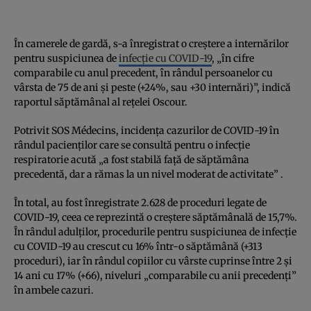
În camerele de gardă, s-a înregistrat o creștere a internărilor
pentru suspiciunea de
infecție cu COVID-19
, „în cifre
comparabile cu anul precedent, în rândul persoanelor cu
vârsta de 75 de ani și peste (+24%, sau +30 internări)”, indică
raportul săptămânal al rețelei Oscour.
Potrivit SOS Médecins, incidența cazurilor de COVID-19 în
rândul pacienților care se consultă pentru o infecție
respiratorie acută „a fost stabilă față de săptămâna
precedentă, dar a rămas la un nivel moderat de activitate” .
În total, au fost înregistrate 2.628 de proceduri legate de
COVID-19, ceea ce reprezintă o creștere săptămânală de 15,7%.
În rândul adulților, procedurile pentru suspiciunea de infecție
cu COVID-19 au crescut cu 16% într-o săptămână (+313
proceduri), iar în rândul copiilor cu vârste cuprinse între 2 și
14 ani cu 17% (+66), niveluri „comparabile cu anii precedenți”
în ambele cazuri.