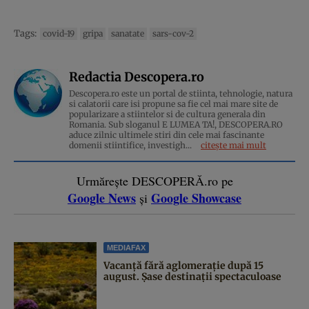
Tags:
covid-19
gripa
sanatate
sars-cov-2
Redactia Descopera.ro
Descopera.ro este un portal de stiinta, tehnologie, natura
si calatorii care isi propune sa fie cel mai mare site de
popularizare a stiintelor si de cultura generala din
Romania. Sub sloganul E LUMEA TA!, DESCOPERA.RO
aduce zilnic ultimele stiri din cele mai fascinante
domenii stiintifice, investigh...
citește mai mult
Urmărește DESCOPERĂ.ro pe
Google News
Google Showcase
și
MEDIAFAX
Vacanță fără aglomerație după 15
august. Șase destinații spectaculoase