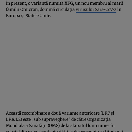
În prezent, o variantă numită XFG, un nou membru al marii
familii Omicron, domină circulația
virusului Sars-CoV-2
în
Europa și Statele Unite.
Această recombinare a două variante anterioare (LF.7 și
LP.8.1.2) este „sub supraveghere” de către Organizația
Mondială a Sănătății (OMS) de la sfârșitul lunii iunie, în
special din cauza contagiozității sale percepute ca fiind mai