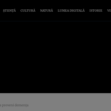
ȘTIINȚĂ
CULTURĂ
NATURĂ
LUMEA DIGITALĂ
ISTORIE
V
u a preveni demența