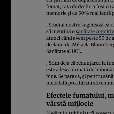
fumat, rata de declin a fost c
memorie și cu 50% mai lentă p
„Studiul nostru sugerează că r
să mențină o
sănătate cogniti
atunci când avem peste 50 de 
declarat dr. Mikaela Bloomberg,
Sănătate al UCL.
„Știm deja că renunțarea la fum
este adesea urmată de îmbunătăți
bine. Se pare că, și pentru săn
niciodată prea târziu să renun
Efectele fumatului, m
vârstă mijlocie
Medicul a subliniat că această