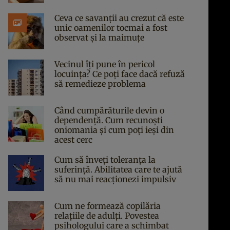
Ceva ce savanții au crezut că este
unic oamenilor tocmai a fost
observat și la maimuțe
Vecinul îți pune în pericol
locuința? Ce poți face dacă refuză
să remedieze problema
Când cumpărăturile devin o
dependență. Cum recunoști
oniomania și cum poți ieși din
acest cerc
Cum să înveți toleranța la
suferință. Abilitatea care te ajută
să nu mai reacționezi impulsiv
Cum ne formează copilăria
relațiile de adulți. Povestea
psihologului care a schimbat