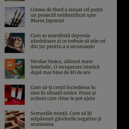
Coreea de Nord a lansat cel puțin
un proiectil neidentificat spre
Marea Japoniei
Cum se manifestă depresia
zâmbitoare și ce trebuie să știe cei
din jur pentru a o recunoaște
Nicolae Stoica, ultimul mare
interbelic. O recuperare istorică
după mai bine de 80 de ani
Cum să-ți crești încrederea în
sine în situații toxice. Fraze și
acțiuni care chiar te pot ajuta
Scenariile minții. Cum să îți
stăpânești gândurile negative și
anxietatea