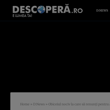
D:NEWS
Home
»
D:News
»
Obiceiul nociv la care să renunți pentr