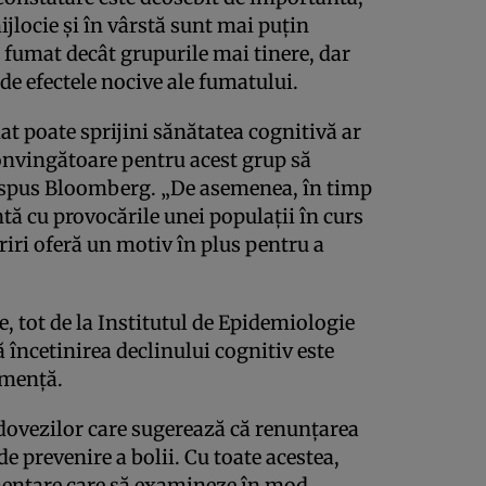
jlocie și în vârstă sunt mai puțin
a fumat decât grupurile mai tinere, dar
de efectele nocive ale fumatului.
t poate sprijini sănătatea cognitivă ar
onvingătoare pentru acest grup să
a spus Bloomberg. „De asemenea, în timp
ntă cu provocările unei populații în curs
iri oferă un motiv în plus pentru a
, tot de la Institutul de Epidemiologie
ă încetinirea declinului cognitiv este
emență.
dovezilor care sugerează că renunțarea
de prevenire a bolii. Cu toate acestea,
imentare care să examineze în mod