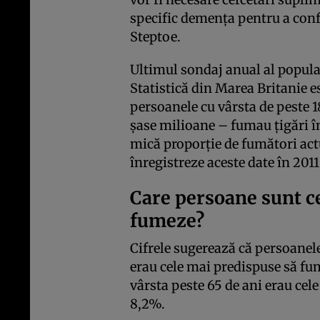
specific demența pentru a confi
Steptoe.
Ultimul sondaj anual al populaț
Statistică din Marea Britanie 
persoanele cu vârsta de peste 
șase milioane – fumau țigări î
mică proporție de fumători act
înregistreze aceste date în 2011
Care persoane sunt c
fumeze?
Cifrele sugerează că persoanele
erau cele mai predispuse să fu
vârsta peste 65 de ani erau cel
8,2%.