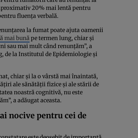
u aproximativ 20% mai lentă pentru
entru fluența verbală.
enunțarea la fumat poate ajuta oamenii
vă mai bună
pe termen lung, chiar și
ani sau mai mult când renunțăm”, a
 de la Institutul de Epidemiologie și
at, chiar și la o vârstă mai înaintată,
ri ale sănătății fizice și ale stării de
ătatea noastră cognitivă, nu este
țăm”, a adăugat aceasta.
ai nocive pentru cei de
 constatare este deosebit de importantă,