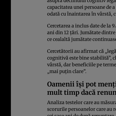
asupra declinului cognitiv lega
capacitatea unei persoane de a
odată cu înaintarea în vârstă
Cercetarea a inclus date de la 
ani din 12 țări. Jumătate dintr
ce cealaltă jumătate continuas
Cercetătorii au afirmat că „leg
cognitivă este bine stabilită”, 
vârstă, dar beneficiile pe term
„mai puțin clare”.
Oamenii își pot menț
mult timp dacă renun
Analiza testelor care au măsura
scorurile persoanelor care au r
cei șase ani de după renunțare.