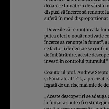
deoarece fumătorii de vârstă mi
dispuși să încerce să renunțe l
suferă în mod disproporționat 
„Dovezile că renunțarea la fuma
putea oferi o nouă motivație c
încerce să renunțe la fumat”, 
ce factorii de decizie se confru
de îmbătrânire, aceste descoper
investi în controlul tutunului.”
Coautorul prof. Andrew Steptoe
și Sănătate al UCL, a precizat c
legată de un risc mai mic de d
„Aceste descoperiri se adaugă 
la fumat ar putea fi o strategie 
vor fi necesare cercetări supl