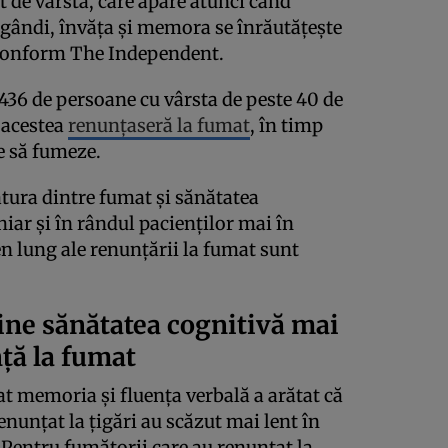
t de vârstă, care apare atunci când
 gândi, învăța și memora se înrăutățește
, conform The Independent.
9.436 de persoane cu vârsta de peste 40 de
e acestea
renunțaseră la fumat
, în timp
e să fumeze.
ătura dintre fumat și sănătatea
chiar și în rândul pacienților mai în
en lung ale renunțării la fumat sunt
ine sănătatea cognitivă mai
ță la fumat
t memoria și fluența verbală a arătat că
enunțat la țigări au scăzut mai lent în
 Pentru fumătorii care au renunțat la