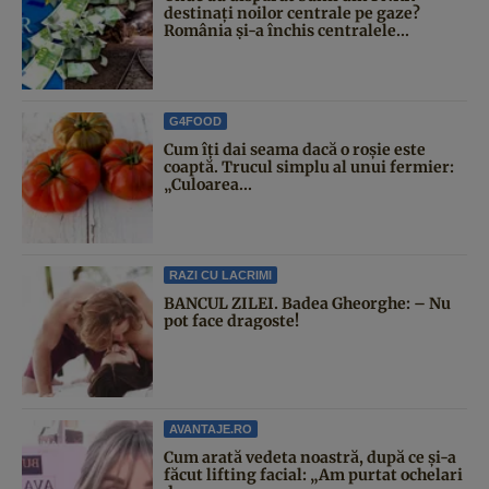
destinați noilor centrale pe gaze?
România și-a închis centralele...
G4FOOD
Cum îți dai seama dacă o roșie este
coaptă. Trucul simplu al unui fermier:
„Culoarea...
RAZI CU LACRIMI
BANCUL ZILEI. Badea Gheorghe: – Nu
pot face dragoste!
AVANTAJE.RO
Cum arată vedeta noastră, după ce și-a
făcut lifting facial: „Am purtat ochelari