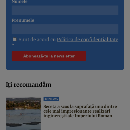
Numele
Prenumele
Sunt de acord cu
Politica de confidentialitate
*
Iți recomandăm
D:NEWS
Seceta a scos la suprafață una dintre
cele mai impresionante realizări
inginerești ale Imperiului Roman