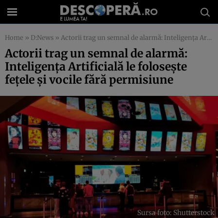
Home
»
D:News
»
Actorii trag un semnal de alarmă: Inteligența Artificială le folosește fețele și vocile fără permisiune
Actorii trag un semnal de alarmă:
Inteligența Artificială le folosește
fețele și vocile fără permisiune
Sursa foto: Shutterstock