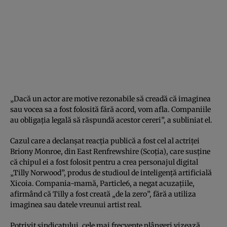
„Dacă un actor are motive rezonabile să creadă că imaginea
sau vocea sa a fost folosită fără acord, vom afla. Companiile
au obligația legală să răspundă acestor cereri”, a subliniat el.
Cazul care a declanșat reacția publică a fost cel al actriței
Briony Monroe, din East Renfrewshire (Scoția), care susține
că chipul ei a fost folosit pentru a crea personajul digital
„Tilly Norwood”, produs de studioul de inteligență artificială
Xicoia. Compania-mamă, Particle6, a negat acuzațiile,
afirmând că Tilly a fost creată „de la zero”, fără a utiliza
imaginea sau datele vreunui artist real.
Potrivit sindicatului, cele mai frecvente plângeri vizează