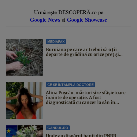
Urmărește DESCOPERĂ.ro pe
Google News
Google Showcase
și
MEDIAFAX
Buruiana pe care ar trebui să o ții
departe de grădină cu orice preț și...
CE SE ÎNTÂMPLĂ DOCTORE
Alina Pușcău, mărturisire sfâșietoare
înainte de operație. A fost
diagnosticată cu cancer la sân în...
GANDUL.RO
Unde au dispărut banii din PNRR