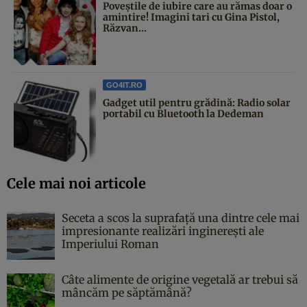
Poveştile de iubire care au rămas doar o
amintire! Imagini tari cu Gina Pistol,
Răzvan...
GO4IT.RO
Gadget util pentru grădină: Radio solar
portabil cu Bluetooth la Dedeman
Cele mai noi articole
Seceta a scos la suprafață una dintre cele mai
impresionante realizări inginerești ale
Imperiului Roman
Câte alimente de origine vegetală ar trebui să
mâncăm pe săptămână?