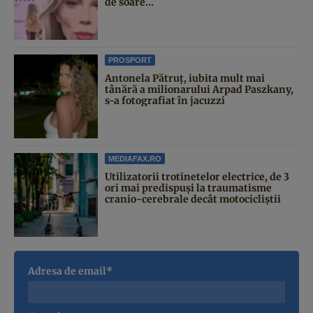
de soare...
PROSPORT
Antonela Pătruț, iubita mult mai
tânără a milionarului Arpad Paszkany,
s-a fotografiat în jacuzzi
MEDIAFAX.RO
Utilizatorii trotinetelor electrice, de 3
ori mai predispuși la traumatisme
cranio-cerebrale decât motocicliștii
Adresa de email*