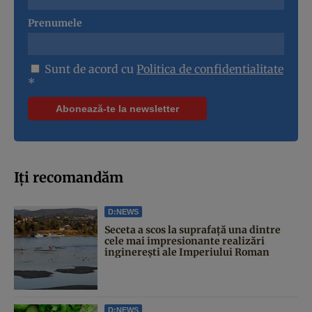
Prenumele
Sunt de acord cu
Politica de confidentialitate
*
Iți recomandăm
D:NEWS
Seceta a scos la suprafață una dintre
cele mai impresionante realizări
inginerești ale Imperiului Roman
D:NEWS