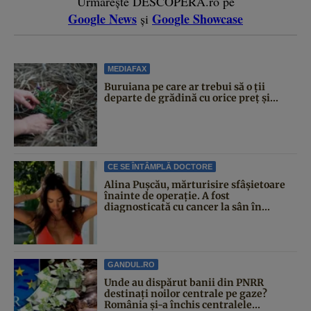
Urmărește DESCOPERĂ.ro pe
Google News
Google Showcase
și
MEDIAFAX
Buruiana pe care ar trebui să o ții
departe de grădină cu orice preț și...
CE SE ÎNTÂMPLĂ DOCTORE
Alina Pușcău, mărturisire sfâșietoare
înainte de operație. A fost
diagnosticată cu cancer la sân în...
GANDUL.RO
Unde au dispărut banii din PNRR
destinați noilor centrale pe gaze?
România și-a închis centralele...