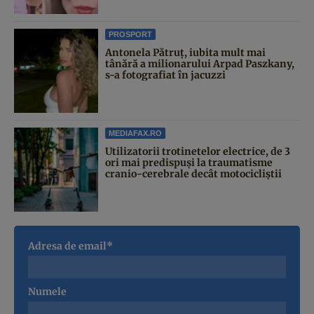
PROSPORT
Antonela Pătruț, iubita mult mai
tânără a milionarului Arpad Paszkany,
s-a fotografiat în jacuzzi
MEDIAFAX.RO
Utilizatorii trotinetelor electrice, de 3
ori mai predispuși la traumatisme
cranio-cerebrale decât motocicliștii
Adresa de email*
Numele