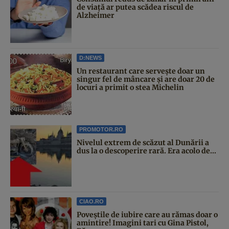
de viață ar putea scădea riscul de
Alzheimer
D:NEWS
Un restaurant care servește doar un
singur fel de mâncare și are doar 20 de
locuri a primit o stea Michelin
PROMOTOR.RO
Nivelul extrem de scăzut al Dunării a
dus la o descoperire rară. Era acolo de...
CIAO.RO
Poveştile de iubire care au rămas doar o
amintire! Imagini tari cu Gina Pistol,