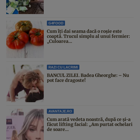
G4FOOD
Cum îți dai seama dacă o roșie este
coaptă. Trucul simplu al unui fermier:
„Culoarea...
RAZI CU LACRIMI
BANCUL ZILEI. Badea Gheorghe: – Nu
pot face dragoste!
AVANTAJE.RO
Cum arată vedeta noastră, după ce și-a
făcut lifting facial: „Am purtat ochelari
de soare...