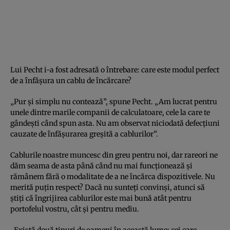
Lui Pecht i-a fost adresată o întrebare: care este modul perfect
de a înfășura un cablu de încărcare?
„Pur și simplu nu contează”, spune Pecht. „Am lucrat pentru
unele dintre marile companii de calculatoare, cele la care te
gândești când spun asta. Nu am observat niciodată defecțiuni
cauzate de înfășurarea greșită a cablurilor”.
Cablurile noastre muncesc din greu pentru noi, dar rareori ne
dăm seama de asta până când nu mai funcționează și
rămânem fără o modalitate de a ne încărca dispozitivele. Nu
merită puțin respect? Dacă nu sunteți convinși, atunci să
știți că îngrijirea cablurilor este mai bună atât pentru
portofelul vostru, cât și pentru mediu.
„Există două tipuri de oameni în această lume: cei care