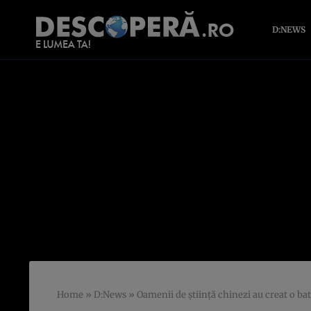
D:NEWS
Home
»
D:News
»
Oamenii de știință chinezi au creat o ba