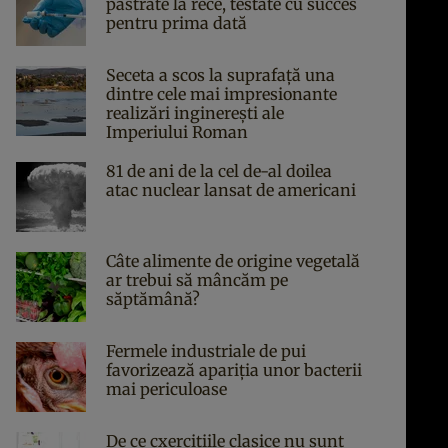
păstrate la rece, testate cu succes
pentru prima dată
Seceta a scos la suprafață una
dintre cele mai impresionante
realizări inginerești ale
Imperiului Roman
81 de ani de la cel de-al doilea
atac nuclear lansat de americani
Câte alimente de origine vegetală
ar trebui să mâncăm pe
săptămână?
Fermele industriale de pui
favorizează apariția unor bacterii
mai periculoase
De ce cxercițiile clasice nu sunt