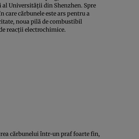
i al Universității din Shenzhen. Spre
în care cărbunele este ars pentru a
citate, noua pilă de combustibil
e reacții electrochimice.
ea cărbunelui într-un praf foarte fin,