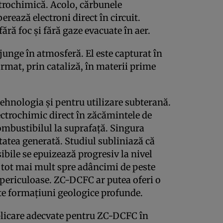
ctrochimică. Acolo, cărbunele
erează electroni direct în circuit.
fără foc și fără gaze evacuate în aer.
ajunge în atmosferă. El este capturat în
ormat, prin cataliză, în materii prime
tehnologia și pentru utilizare subterană.
lectrochimic direct în zăcămintele de
ombustibilul la suprafață. Singura
itatea generată. Studiul subliniază că
ibile se epuizează progresiv la nivel
ă tot mai mult spre adâncimi de peste
i periculoase. ZC-DCFC ar putea oferi o
ste formațiuni geologice profunde.
aplicare adecvate pentru ZC-DCFC în