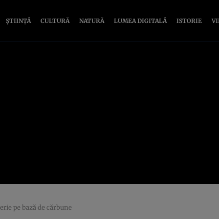
ȘTIINȚĂ
CULTURĂ
NATURĂ
LUMEA DIGITALĂ
ISTORIE
V
terie pe bază de cărbune