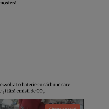
tmosferă.
ezvoltat o baterie cu cărbune care
e și fără emisii de CO₂.