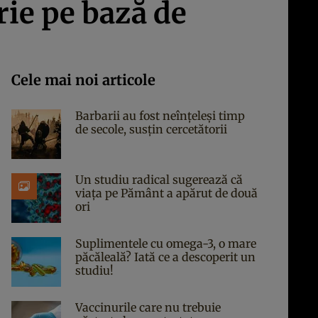
rie pe bază de
Cele mai noi articole
Barbarii au fost neînțeleși timp
de secole, susțin cercetătorii
Un studiu radical sugerează că
viața pe Pământ a apărut de două
ori
Suplimentele cu omega-3, o mare
păcăleală? Iată ce a descoperit un
studiu!
Vaccinurile care nu trebuie