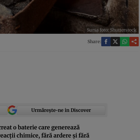
Sursa foto: Shutterstock
Share:
Urmărește-ne in Discover
creat o baterie care generează
eacții chimice, fără ardere și fără