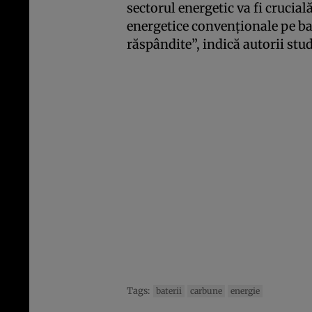
sectorul energetic va fi crucial
energetice convenționale pe ba
răspândite”, indică autorii stud
Tags:
baterii
carbune
energie