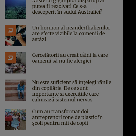
Misterul giganților dispăruți ar
putea fi rezolvat! Ce s-a
descoperit în sudul Australiei?
Un hormon al neanderthalienilor
are efecte vizibile la oamenii de
astăzi
Cercetătorii au creat câini la care
oamenii să nu fie alergici
Nu este suficient să înțelegi rănile
din copilărie. De ce sunt
importante și exercițiile care
calmează sistemul nervos
Cum au transformat doi
antreprenori tone de plastic în
școli pentru mii de copii