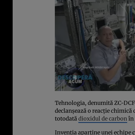
Tehnologia, denumită ZC-DCFC,
declanșează o reacție chimică c
totodată
dioxidul de carbon
în 
Invenția aparține unei echipe