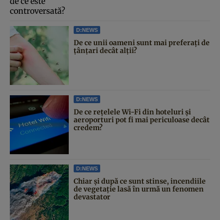
D:NEWS
De ce unii oameni sunt mai preferați de
țânțari decât alții?
D:NEWS
De ce rețelele Wi-Fi din hoteluri și
aeroporturi pot fi mai periculoase decât
credem?
D:NEWS
Chiar și după ce sunt stinse, incendiile
de vegetație lasă în urmă un fenomen
devastator