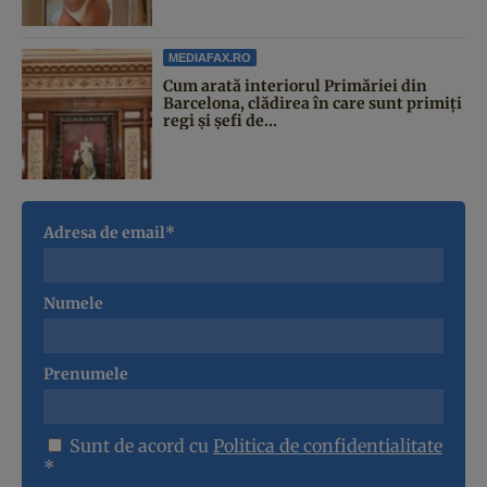
MEDIAFAX.RO
Cum arată interiorul Primăriei din
Barcelona, clădirea în care sunt primiți
regi și șefi de...
Adresa de email*
Numele
Prenumele
Sunt de acord cu
Politica de confidentialitate
*