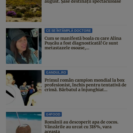
august. Șase destinații spectaculoase
CE SE ÎNTÂMPLĂ DOCTORE
Cum se manifestă boala cu care Alina
Pușcău a fost diagnosticată! Ce sunt
metastazele osoase,...
GANDUL.RO
Primul român campion mondial la box
profesionist, închis pentru tentativă de
crimă. Bărbatul a înjunghiat...
G4FOOD
Românii au descoperit apa de cocos.
Vânzările au urcat cu 318%, vara
aceasta