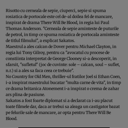
Risotto cu cerneala de sepie, ciuperci, sepie si spuma
rosiatica de portocale este cel de-al doilea fel de mancare,
inspirat de drama There Will Be Blood, in regia lui Paul
Thomas Anderson. "Cerneala de sepie aminteste de puturile
de petrol, in timp ce spuma rosiatica de portocala aminteste
de titlul filmului", a explicat Sakatos.
Maestrul a ales calcan de Dover pentru Michael Clayton, in
regia lui Tony Gilroy, pentru ca "avocatul cu procese de
constiinta interpretat de George Clooney si-a descoperit, in
sfarsit, "sufletul" (joc de cuvinte: sole – calcan, soul – suflet,
n.r.) si a ales sa faca ceea ce trebuie".
No Country for Old Men, thriller-ul fratilor Joel si Ethan Coen,
i-a inspirat maestrului bucatar "multa carne de vita", in timp
ce drama britanica Atonement i-a inspirat o crema de zahar
ars plina de pasiune.
Sakatos a fost foarte diplomat si a declarat ca i-au placut
toate filmele dar, daca ar trebui sa aleaga un castigator bazat
pe felurile sale de mancare, ar opta pentru There Will Be
Blood.