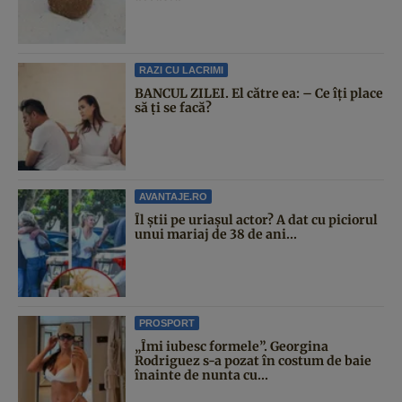
RAZI CU LACRIMI
BANCUL ZILEI. El către ea: – Ce îți place
să ți se facă?
AVANTAJE.RO
Îl știi pe uriașul actor? A dat cu piciorul
unui mariaj de 38 de ani...
PROSPORT
„Îmi iubesc formele”. Georgina
Rodriguez s-a pozat în costum de baie
înainte de nunta cu...