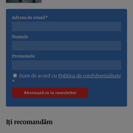
Adresa de email*
Numele
Prenumele
Sunt de acord cu
Politica de confidentialitate
*
Iți recomandăm