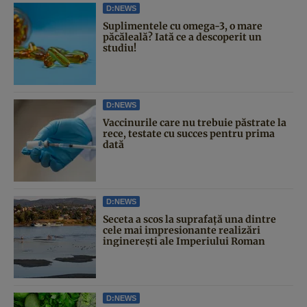
D:NEWS
Suplimentele cu omega-3, o mare
păcăleală? Iată ce a descoperit un
studiu!
D:NEWS
Vaccinurile care nu trebuie păstrate la
rece, testate cu succes pentru prima
dată
D:NEWS
Seceta a scos la suprafață una dintre
cele mai impresionante realizări
inginerești ale Imperiului Roman
D:NEWS