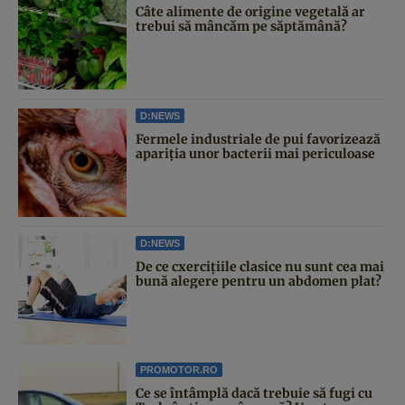
Câte alimente de origine vegetală ar
trebui să mâncăm pe săptămână?
D:NEWS
Fermele industriale de pui favorizează
apariția unor bacterii mai periculoase
D:NEWS
De ce cxercițiile clasice nu sunt cea mai
bună alegere pentru un abdomen plat?
PROMOTOR.RO
Ce se întâmplă dacă trebuie să fugi cu