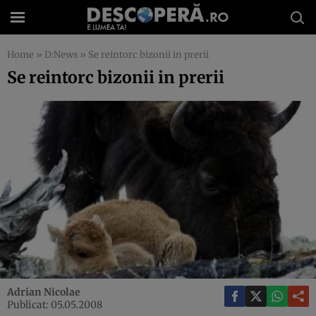
Home
»
D:News
»
Se reintorc bizonii in prerii
Se reintorc bizonii in prerii
Adrian Nicolae
Publicat: 05.05.2008