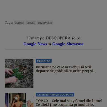
Tags:
bizoni
preerii
rezervatie
Urmărește DESCOPERĂ.ro pe
Google News
Google Showcase
și
MEDIAFAX
Buruiana pe care ar trebui să o ții
departe de grădină cu orice preț și...
CE SE ÎNTÂMPLĂ DOCTORE
TOP 40 – Cele mai sexy femei din lume!
Ce dietă ține ocupanta primului loc