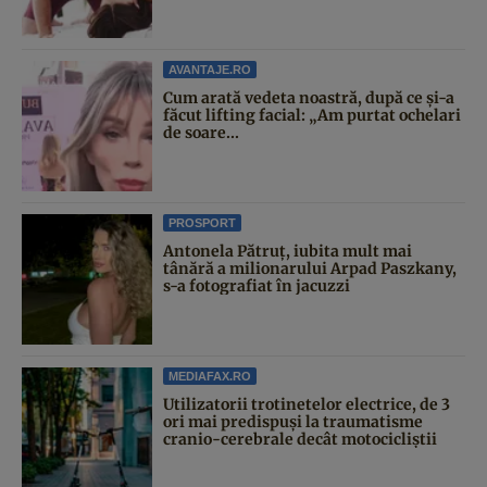
AVANTAJE.RO
Cum arată vedeta noastră, după ce și-a
făcut lifting facial: „Am purtat ochelari
de soare...
PROSPORT
Antonela Pătruț, iubita mult mai
tânără a milionarului Arpad Paszkany,
s-a fotografiat în jacuzzi
MEDIAFAX.RO
Utilizatorii trotinetelor electrice, de 3
ori mai predispuși la traumatisme
cranio-cerebrale decât motocicliștii