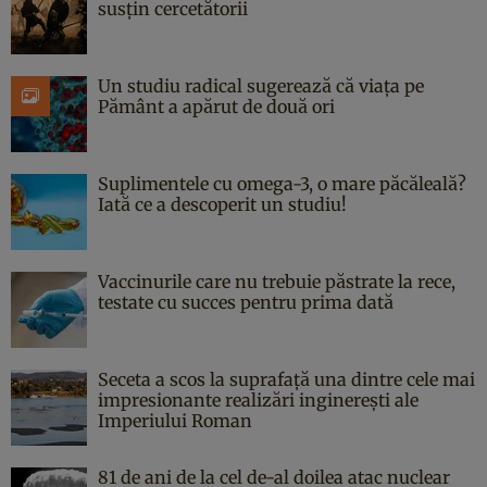
susțin cercetătorii
Un studiu radical sugerează că viața pe
Pământ a apărut de două ori
Suplimentele cu omega-3, o mare păcăleală?
Iată ce a descoperit un studiu!
Vaccinurile care nu trebuie păstrate la rece,
testate cu succes pentru prima dată
Seceta a scos la suprafață una dintre cele mai
impresionante realizări inginerești ale
Imperiului Roman
81 de ani de la cel de-al doilea atac nuclear