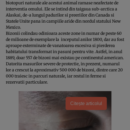
biotopuri naturale ale acestui animal ramase neafectate de
interventia omului. Ele se intind din taigaua sub-arctica a
Alaskai, de-a lungul padurilor si preeriilor din Canada si
Statele Unite pana in campiile aride din nordul statului New
Mexico.
Bizonii colindau odinioara aceste zone in numar de peste 60
de milioane de exemplare la inceputul anilor 1800, dar au fost
aproape exterminate de vanatoarea excesiva si pierderea
habitatului transformat in pasuni pentru vite. Astfel, in anul
1889, doar 557 de bizoni mai existau pe continentul american.
Datorita masurilor severe de protectie, in prezent, numarul
lor a crescut la aproximativ 500 000 de bizoni, dintre care 20
000 traiesc in parcuri naturale, iar restul in ferme si
rezervatii particulare.
Citește articolul