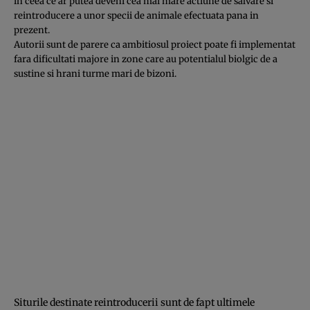
in ceea ce ar putea deveni cea mai mare actiune de salvare si
reintroducere a unor specii de animale efectuata pana in
prezent.
Autorii sunt de parere ca ambitiosul proiect poate fi implementat
fara dificultati majore in zone care au potentialul biolgic de a
sustine si hrani turme mari de bizoni.
Siturile destinate reintroducerii sunt de fapt ultimele