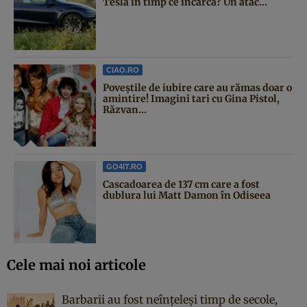
Tesla în timp ce încarcă? Un atac...
CIAO.RO
Poveştile de iubire care au rămas doar o
amintire! Imagini tari cu Gina Pistol,
Răzvan...
GO4IT.RO
Cascadoarea de 137 cm care a fost
dublura lui Matt Damon în Odiseea
Cele mai noi articole
Barbarii au fost neînțeleși timp de secole,