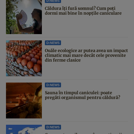
D:NEWS
Căldura îți fură somnul? Cum poți
dormi mai bine în nopțile caniculare
D:NEWS
Ouăle ecologice ar putea avea un impact
climatic mai mare decât cele provenite
din ferme clasice
D:NEWS
Sauna în timpul caniculei: poate
pregăti organismul pentru căldură?
D:NEWS