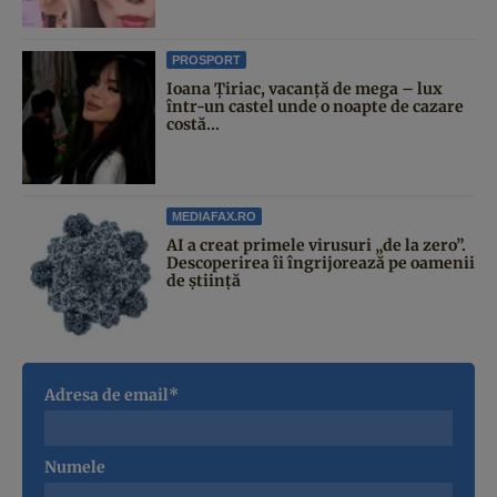
PROSPORT
Ioana Țiriac, vacanță de mega – lux
într-un castel unde o noapte de cazare
costă...
MEDIAFAX.RO
AI a creat primele virusuri „de la zero”.
Descoperirea îi îngrijorează pe oamenii
de știință
Adresa de email*
Numele