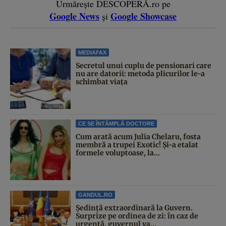
Urmărește DESCOPERĂ.ro pe
Google News
Google Showcase
și
MEDIAFAX
Secretul unui cuplu de pensionari care
nu are datorii: metoda plicurilor le-a
schimbat viața
CE SE ÎNTÂMPLĂ DOCTORE
Cum arată acum Julia Chelaru, fosta
membră a trupei Exotic! Și-a etalat
formele voluptoase, la...
GANDUL.RO
Şedinţă extraordinară la Guvern.
Surprize pe ordinea de zi: în caz de
urgență, guvernul va...