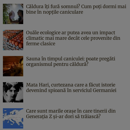
Căldura îți fură somnul? Cum poți dormi mai
bine în nopțile caniculare
Ouăle ecologice ar putea avea un impact
climatic mai mare decât cele provenite din
ferme clasice
Sauna în timpul caniculei: poate pregăti
organismul pentru căldură?
Mata Hari, curtezana care a făcut istorie
devenind spioană în serviciul Germaniei
Care sunt marile orașe în care tinerii din
Generația Z și-ar dori să trăiască?