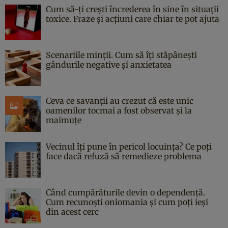
Cum să-ți crești încrederea în sine în situații
toxice. Fraze și acțiuni care chiar te pot ajuta
Scenariile minții. Cum să îți stăpânești
gândurile negative și anxietatea
Ceva ce savanții au crezut că este unic
oamenilor tocmai a fost observat și la
maimuțe
Vecinul îți pune în pericol locuința? Ce poți
face dacă refuză să remedieze problema
Când cumpărăturile devin o dependență.
Cum recunoști oniomania și cum poți ieși
din acest cerc