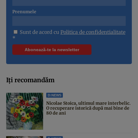
Prenumele
Sunt de acord cu
Politica de confidentialitate
*
Iți recomandăm
D:NEWS
Nicolae Stoica, ultimul mare interbelic.
O recuperare istorică după mai bine de
80 de ani