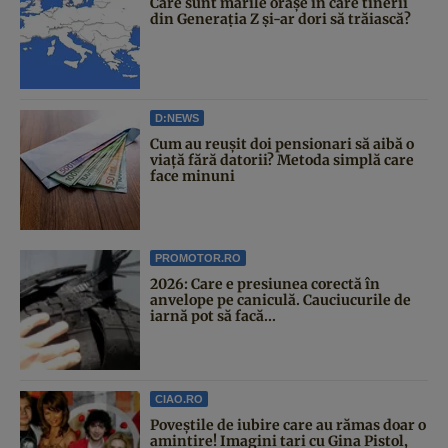
Care sunt marile orașe în care tinerii
din Generația Z și-ar dori să trăiască?
D:NEWS
Cum au reușit doi pensionari să aibă o
viață fără datorii? Metoda simplă care
face minuni
PROMOTOR.RO
2026: Care e presiunea corectă în
anvelope pe caniculă. Cauciucurile de
iarnă pot să facă...
CIAO.RO
Poveştile de iubire care au rămas doar o
amintire! Imagini tari cu Gina Pistol,