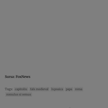
Sursa: FoxNews
Tags:
capitoliu
fals medieval
lupoaica
papa
roma
romulus si remus