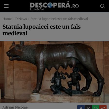
Home
»
D:News
»
Statuia lupoaicei este un fals medieval
Statuia lupoaicei este un fals
medieval
Adrian Nicolae