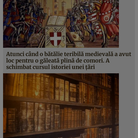
Atunci când o bătălie teribilă medievală a avut
loc pentru o găleată plină de comori. A
schimbat cursul istoriei unei ţări