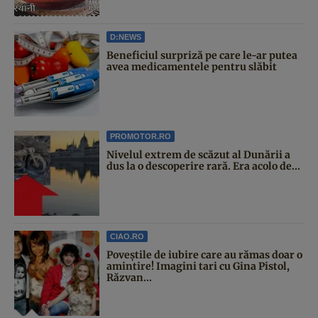
D:NEWS
Beneficiul surpriză pe care le-ar putea
avea medicamentele pentru slăbit
PROMOTOR.RO
Nivelul extrem de scăzut al Dunării a
dus la o descoperire rară. Era acolo de...
CIAO.RO
Poveştile de iubire care au rămas doar o
amintire! Imagini tari cu Gina Pistol,
Răzvan...