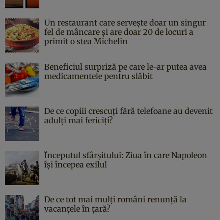
Un restaurant care servește doar un singur
fel de mâncare și are doar 20 de locuri a
primit o stea Michelin
Beneficiul surpriză pe care le-ar putea avea
medicamentele pentru slăbit
De ce copiii crescuți fără telefoane au devenit
adulți mai fericiți?
Începutul sfârşitului: Ziua în care Napoleon
îşi începea exilul
De ce tot mai mulți români renunță la
vacanțele în țară?