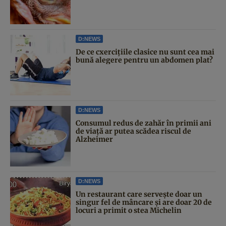
D:NEWS
De ce cxercițiile clasice nu sunt cea mai
bună alegere pentru un abdomen plat?
D:NEWS
Consumul redus de zahăr în primii ani
de viață ar putea scădea riscul de
Alzheimer
D:NEWS
Un restaurant care servește doar un
singur fel de mâncare și are doar 20 de
locuri a primit o stea Michelin