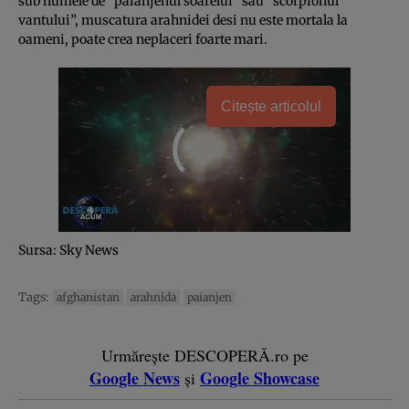
sub numele de “paianjenul soarelui” sau “scorpionul
vantului”, muscatura arahnidei desi nu este mortala la
oameni, poate crea neplaceri foarte mari.
Citește articolul
Sursa: Sky News
Tags:
afghanistan
arahnida
paianjen
Urmărește DESCOPERĂ.ro pe
Google News
Google Showcase
și