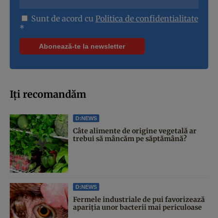
Sunt de acord cu
Politica de confidentialitate
*
Iți recomandăm
D:NEWS
Câte alimente de origine vegetală ar
trebui să mâncăm pe săptămână?
D:NEWS
Fermele industriale de pui favorizează
apariția unor bacterii mai periculoase