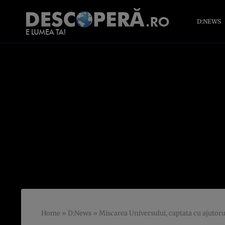
D:NEWS
Home
»
D:News
»
Miscarea Universului, captata cu ajutoru