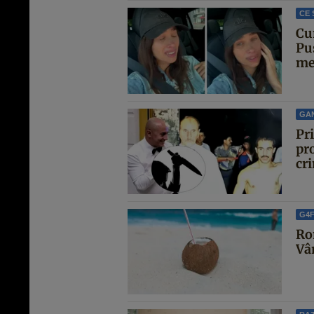
CE 
Cu
Pu
met
GA
Pr
pro
cri
G4
Ro
Vâ