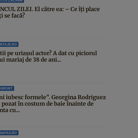
I CU LACRIMI
CUL ZILEI. El către ea: – Ce îți place
ți se facă?
NTAJE.RO
știi pe uriașul actor? A dat cu piciorul
i mariaj de 38 de ani...
OSPORT
mi iubesc formele”. Georgina Rodriguez
a pozat în costum de baie înainte de
ta cu...
IAFAX.RO