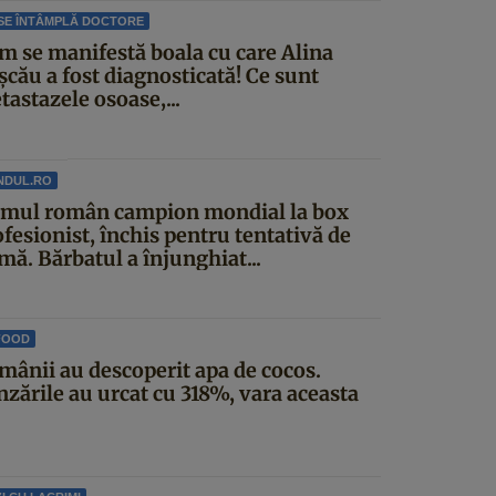
SE ÎNTÂMPLĂ DOCTORE
m se manifestă boala cu care Alina
șcău a fost diagnosticată! Ce sunt
astazele osoase,...
NDUL.RO
imul român campion mondial la box
fesionist, închis pentru tentativă de
mă. Bărbatul a înjunghiat...
FOOD
mânii au descoperit apa de cocos.
nzările au urcat cu 318%, vara aceasta