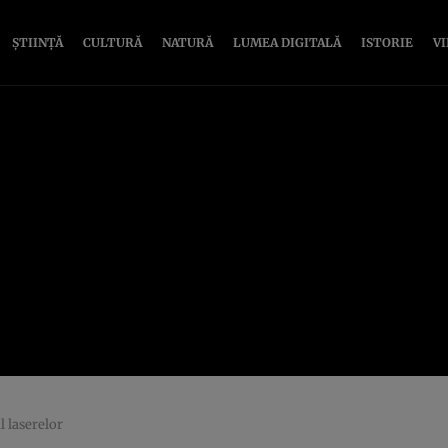
ȘTIINȚĂ
CULTURĂ
NATURĂ
LUMEA DIGITALĂ
ISTORIE
V
l laserelor