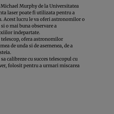
 Michael Murphy de la Universitatea
a laser poate fi utilizata pentru a
u. Acest lucru le va oferi astronomilor o
 si o mai buna observare a
axiilor indepartate.
 telescop, ofera astronomilor
imea de unda si de asemenea, de a
teia.
 sa calibreze cu succes telescopul cu
r, folosit pentru a urmari miscarea