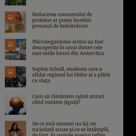
Reducerea consumului de
proteine ar putea încetini
procesul de îmbătrânire
Microorganisme antice au fost
descoperite în unul dintre cele
mai ostile locuri din Antarctica
Sophie Scholl, studenta care a
sfidat regimul lui Hitler și a plătit
cu viața
Cum să rămânem calmi atunci
când suntem jigniți?
De ce unii oameni nu își cer
niciodată scuze și ce se întâmplă,
de fapt, în spatele acestui reflex