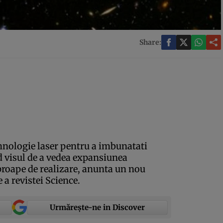
Share:
ehnologie laser pentru a imbunatati
d visul de a vedea expansiunea
proape de realizare, anunta un nou
 a revistei Science.
Urmărește-ne in Discover