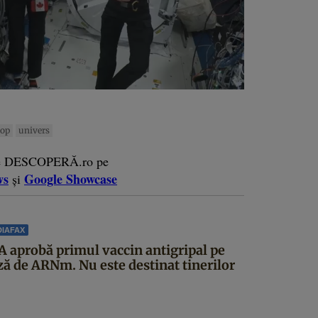
cop
univers
e DESCOPERĂ.ro pe
ws
Google Showcase
și
IAFAX
A aprobă primul vaccin antigripal pe
ză de ARNm. Nu este destinat tinerilor