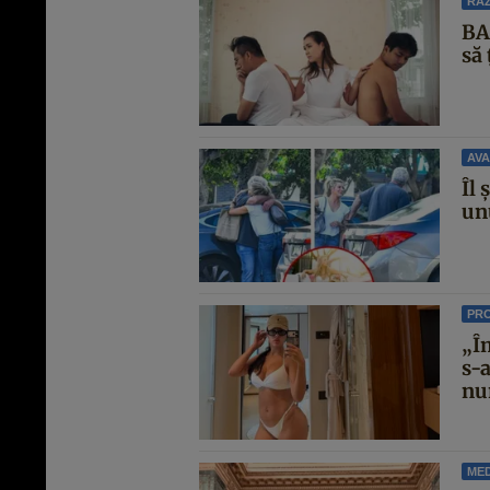
RAZ
BAN
să 
AVA
Îl 
unu
PR
„Î
s-
nun
MED