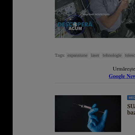
Tags:
expansiune
laser
tehnologie
teles
Urmăreșt
Google Ne
MED
SU
ba