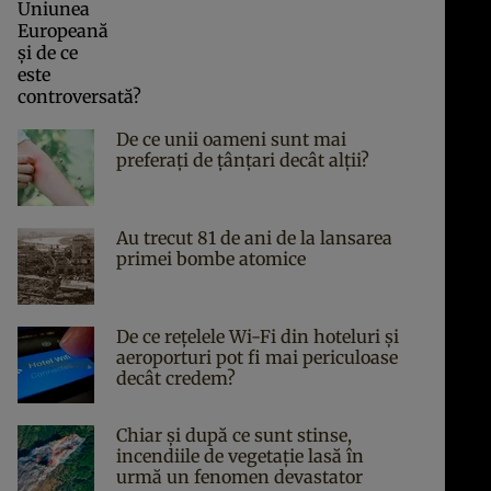
De ce unii oameni sunt mai
preferați de țânțari decât alții?
Au trecut 81 de ani de la lansarea
primei bombe atomice
De ce rețelele Wi-Fi din hoteluri și
aeroporturi pot fi mai periculoase
decât credem?
Chiar și după ce sunt stinse,
incendiile de vegetație lasă în
urmă un fenomen devastator