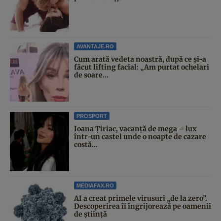
AVANTAJE.RO
Cum arată vedeta noastră, după ce și-a
făcut lifting facial: „Am purtat ochelari
de soare...
PROSPORT
Ioana Țiriac, vacanță de mega – lux
într-un castel unde o noapte de cazare
costă...
MEDIAFAX.RO
AI a creat primele virusuri „de la zero”.
Descoperirea îi îngrijorează pe oamenii
de știință