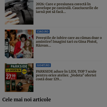
2026: Care e presiunea corectă în
anvelope pe caniculă. Cauciucurile de
iarnă pot să facă...
CIAO.RO
Poveştile de iubire care au rămas doar o
amintire! Imagini tari cu Gina Pistol,
Răzvan...
GO4IT.RO
PARKSIDE aduce în LIDL TOP 7 scule
pentru orice atelier. „Vedeta” ofertei
costă doar 129...
Cele mai noi articole