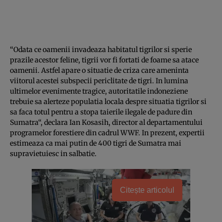
“Odata ce oamenii invadeaza habitatul tigrilor si sperie
prazile acestor feline, tigrii vor fi fortati de foame sa atace
oamenii. Astfel apare o situatie de criza care ameninta
viitorul acestei subspecii periclitate de tigri. In lumina
ultimelor evenimente tragice, autoritatile indoneziene
trebuie sa alerteze populatia locala despre situatia tigrilor si
sa faca totul pentru a stopa taierile ilegale de padure din
Sumatra“, declara Ian Kosasih, director al departamentului
programelor forestiere din cadrul WWF. In prezent, expertii
estimeaza ca mai putin de 400 tigri de Sumatra mai
supravietuiesc in salbatie.
Citește articolul