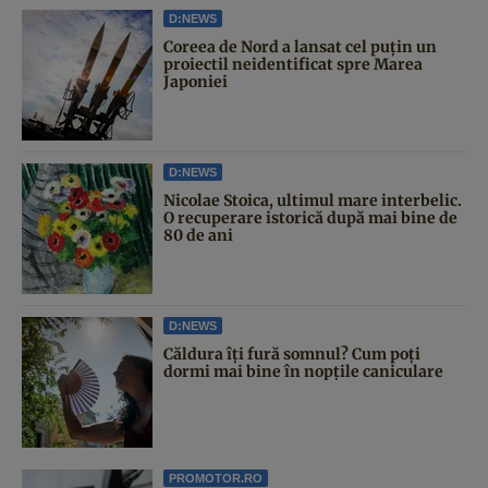
D:NEWS
Coreea de Nord a lansat cel puțin un
proiectil neidentificat spre Marea
Japoniei
D:NEWS
Nicolae Stoica, ultimul mare interbelic.
O recuperare istorică după mai bine de
80 de ani
D:NEWS
Căldura îți fură somnul? Cum poți
dormi mai bine în nopțile caniculare
PROMOTOR.RO