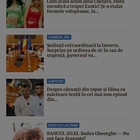
Cum arată acum Julia Chelaru, fosta
membră a trupei Exotic! Și-a etalat
formele voluptoase, la...
GANDUL.RO
Şedinţă extraordinară la Guvern.
Surprize pe ordinea de zi: în caz de
urgență, guvernul va...
G4FOOD
Despre cârnații din topor și făina cu
măcinare lentă în cel mai nou episod
din...
RAZI CU LACRIMI
BANCUL ZILEI. Badea Gheorghe: – Nu
pot face dragoste!