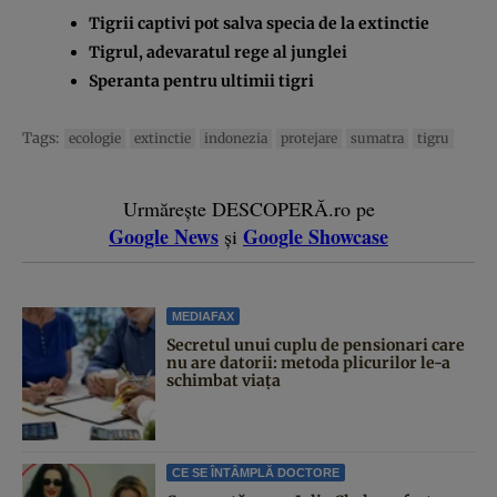
Tigrii captivi pot salva specia de la extinctie
Tigrul, adevaratul rege al junglei
Speranta pentru ultimii tigri
Tags:
ecologie
extinctie
indonezia
protejare
sumatra
tigru
Urmărește DESCOPERĂ.ro pe
Google News
Google Showcase
și
MEDIAFAX
Secretul unui cuplu de pensionari care
nu are datorii: metoda plicurilor le-a
schimbat viața
CE SE ÎNTÂMPLĂ DOCTORE