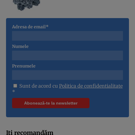
Adresa de email*
Numele
Prenumele
Sunt de acord cu
Politica de confidentialitate
*
Iți recomandăm