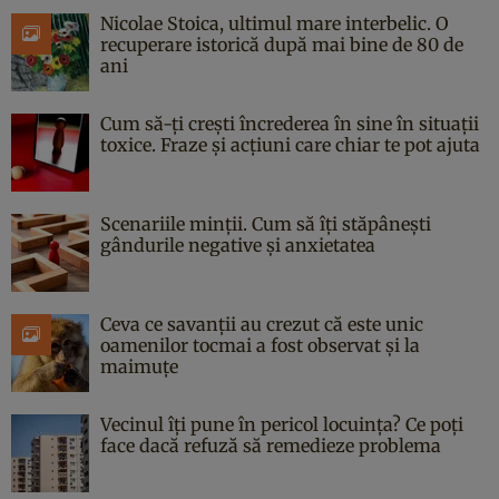
Nicolae Stoica, ultimul mare interbelic. O
recuperare istorică după mai bine de 80 de
ani
Cum să-ți crești încrederea în sine în situații
toxice. Fraze și acțiuni care chiar te pot ajuta
Scenariile minții. Cum să îți stăpânești
gândurile negative și anxietatea
Ceva ce savanții au crezut că este unic
oamenilor tocmai a fost observat și la
maimuțe
Vecinul îți pune în pericol locuința? Ce poți
face dacă refuză să remedieze problema