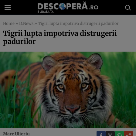
Home
»
D:News
»
Tigrii lupta impotriva distrugerii padurilor
Tigrii lupta impotriva distrugerii
padurilor
Marc Ulieriu