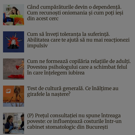
Când cumpărăturile devin o dependență.
Cum recunoști oniomania și cum poți ieși
din acest cerc
Cum să înveți toleranța la suferință.
Abilitatea care te ajută să nu mai reacționezi
impulsiv
Cum ne formează copilăria relațiile de adulți.
Povestea psihologului care a schimbat felul
în care înțelegem iubirea
Test de cultură generală. Ce înălțime au
girafele la naștere?
(P) Prețul consultației nu spune întreaga
poveste: ce influențează costurile într-un
cabinet stomatologic din București