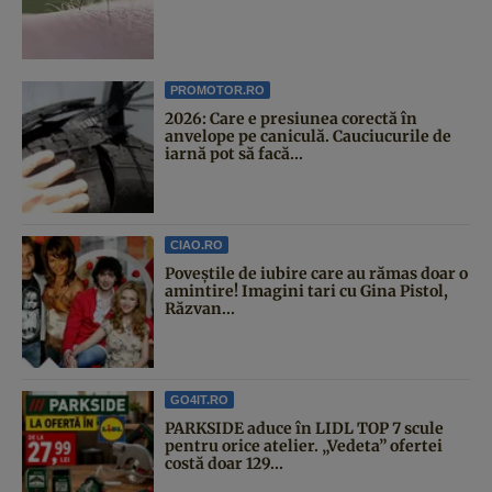
PROMOTOR.RO
2026: Care e presiunea corectă în
anvelope pe caniculă. Cauciucurile de
iarnă pot să facă...
CIAO.RO
Poveştile de iubire care au rămas doar o
amintire! Imagini tari cu Gina Pistol,
Răzvan...
GO4IT.RO
PARKSIDE aduce în LIDL TOP 7 scule
pentru orice atelier. „Vedeta” ofertei
costă doar 129...