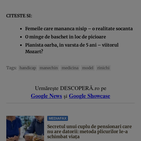
CITESTE SI:
Femeile care mananca nisip – o realitate socanta
O minge de baschet in loc de picioare
Pianista oarba, in varsta de 5 ani – viitorul
Mozart?
Tags:
handicap
manechin
medicina
model
rinichi
Urmărește DESCOPERĂ.ro pe
Google News
Google Showcase
și
MEDIAFAX
Secretul unui cuplu de pensionari care
nu are datorii: metoda plicurilor le-a
schimbat viața