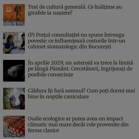
Test de cultură generală. Ce înălțime au
girafele la naștere?
(P) Prețul consultației nu spune întreaga
poveste: ce influențează costurile într-un
cabinet stomatologic din București
În aprilie 2029, un asteroid va trece la limită
pe lângă Pământ. Cercetătorii, îngrijorați de
posibile consecințe
Căldura îți fură somnul? Cum poți dormi mai
bine în nopțile caniculare
Ouăle ecologice ar putea avea un impact
climatic mai mare decât cele provenite din
ferme clasice