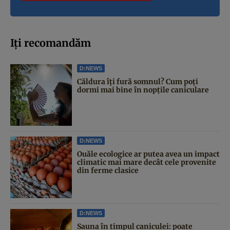
Iți recomandăm
D:NEWS
Căldura îți fură somnul? Cum poți
dormi mai bine în nopțile caniculare
D:NEWS
Ouăle ecologice ar putea avea un impact
climatic mai mare decât cele provenite
din ferme clasice
D:NEWS
Sauna în timpul caniculei: poate