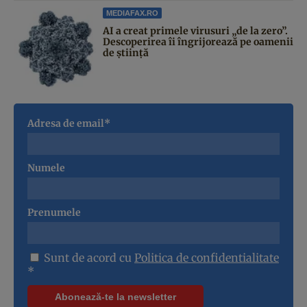
MEDIAFAX.RO
AI a creat primele virusuri „de la zero”.
Descoperirea îi îngrijorează pe oamenii
de știință
Adresa de email*
Numele
Prenumele
Sunt de acord cu
Politica de confidentialitate
*