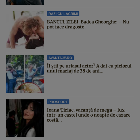
RAZI CU LACRIMI
BANCUL ZILEI. Badea Gheorghe: – Nu
pot face dragoste!
AVANTAJE.RO
Îl știi pe uriașul actor? A dat cu piciorul
unui mariaj de 38 de ani...
PROSPORT
Ioana Țiriac, vacanță de mega – lux
într-un castel unde o noapte de cazare
costă...