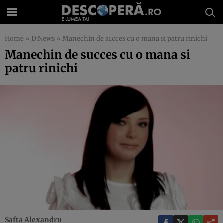
Home
»
D:News
»
Manechin de succes cu o mana si patru rinichi
Manechin de succes cu o mana si
patru rinichi
Safta Alexandru