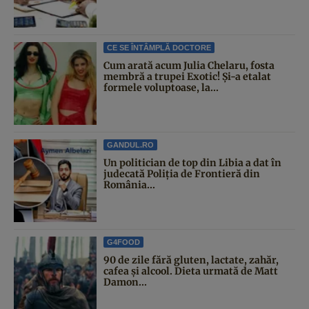
CE SE ÎNTÂMPLĂ DOCTORE
Cum arată acum Julia Chelaru, fosta
membră a trupei Exotic! Și-a etalat
formele voluptoase, la...
GANDUL.RO
Un politician de top din Libia a dat în
judecată Poliția de Frontieră din
România...
G4FOOD
90 de zile fără gluten, lactate, zahăr,
cafea și alcool. Dieta urmată de Matt
Damon...