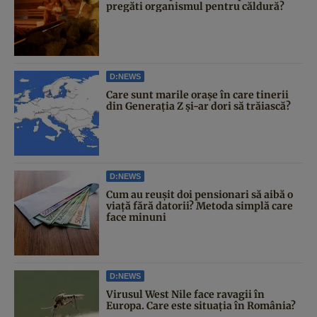
pregăti organismul pentru căldură?
D:NEWS
Care sunt marile orașe în care tinerii
din Generația Z și-ar dori să trăiască?
D:NEWS
Cum au reușit doi pensionari să aibă o
viață fără datorii? Metoda simplă care
face minuni
D:NEWS
Virusul West Nile face ravagii în
Europa. Care este situația în România?