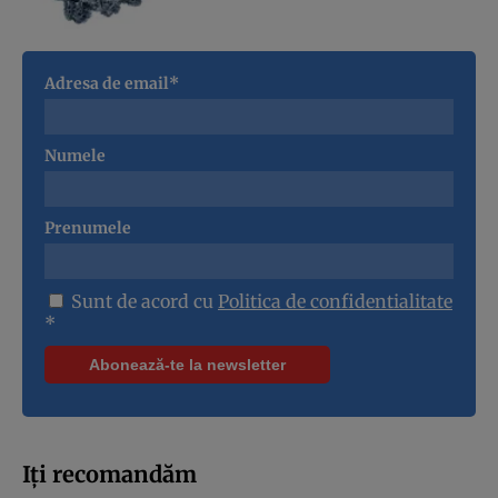
Adresa de email*
Numele
Prenumele
Sunt de acord cu
Politica de confidentialitate
*
Iți recomandăm