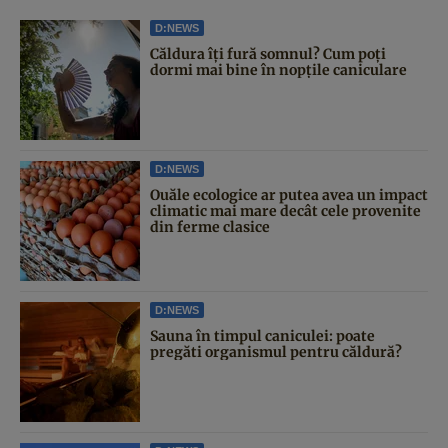
D:NEWS
Căldura îți fură somnul? Cum poți
dormi mai bine în nopțile caniculare
D:NEWS
Ouăle ecologice ar putea avea un impact
climatic mai mare decât cele provenite
din ferme clasice
D:NEWS
Sauna în timpul caniculei: poate
pregăti organismul pentru căldură?