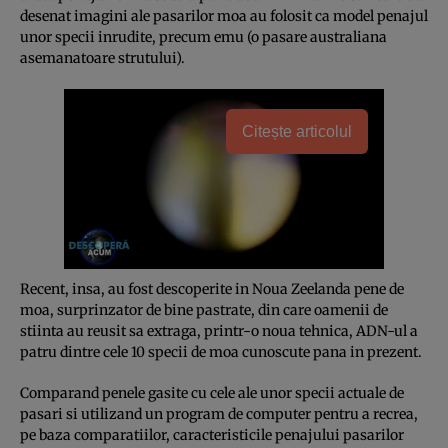
desenat imagini ale pasarilor moa au folosit ca model penajul
unor specii inrudite, precum emu (o pasare australiana
asemanatoare strutului).
Citește articolul
Recent, insa, au fost descoperite in Noua Zeelanda pene de
moa, surprinzator de bine pastrate, din care oamenii de
stiinta au reusit sa extraga, printr-o noua tehnica, ADN-ul a
patru dintre cele 10 specii de moa cunoscute pana in prezent.
Comparand penele gasite cu cele ale unor specii actuale de
pasari si utilizand un program de computer pentru a recrea,
pe baza comparatiilor, caracteristicile penajului pasarilor