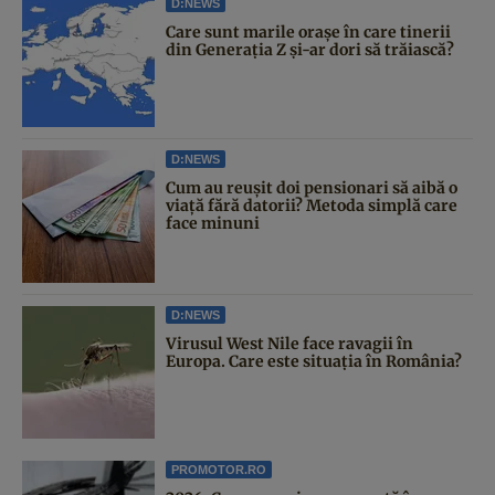
D:NEWS
Care sunt marile orașe în care tinerii
din Generația Z și-ar dori să trăiască?
D:NEWS
Cum au reușit doi pensionari să aibă o
viață fără datorii? Metoda simplă care
face minuni
D:NEWS
Virusul West Nile face ravagii în
Europa. Care este situația în România?
PROMOTOR.RO