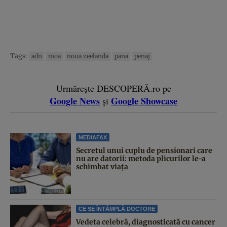
Tags:
adn
moa
noua zeelanda
pana
penaj
Urmărește DESCOPERĂ.ro pe
Google News
Google Showcase
și
MEDIAFAX
Secretul unui cuplu de pensionari care
nu are datorii: metoda plicurilor le-a
schimbat viața
CE SE ÎNTÂMPLĂ DOCTORE
Vedeta celebră, diagnosticată cu cancer