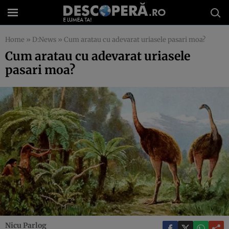
Home
»
D:News
»
Cum aratau cu adevarat uriasele pasari moa?
Cum aratau cu adevarat uriasele
pasari moa?
Nicu Parlog