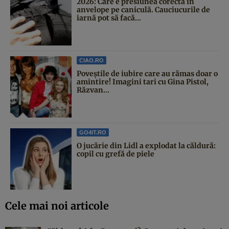
2026: Care e presiunea corectă în
anvelope pe caniculă. Cauciucurile de
iarnă pot să facă...
CIAO.RO
Poveştile de iubire care au rămas doar o
amintire! Imagini tari cu Gina Pistol,
Răzvan...
GO4IT.RO
O jucărie din Lidl a explodat la căldură:
copil cu grefă de piele
Cele mai noi articole