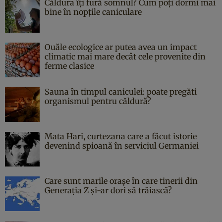
Căldura îți fură somnul? Cum poți dormi mai
bine în nopțile caniculare
Ouăle ecologice ar putea avea un impact
climatic mai mare decât cele provenite din
ferme clasice
Sauna în timpul caniculei: poate pregăti
organismul pentru căldură?
Mata Hari, curtezana care a făcut istorie
devenind spioană în serviciul Germaniei
Care sunt marile orașe în care tinerii din
Generația Z și-ar dori să trăiască?