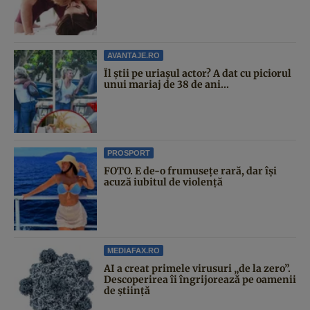
AVANTAJE.RO
Îl știi pe uriașul actor? A dat cu piciorul
unui mariaj de 38 de ani...
PROSPORT
FOTO. E de-o frumusețe rară, dar își
acuză iubitul de violență
MEDIAFAX.RO
AI a creat primele virusuri „de la zero”.
Descoperirea îi îngrijorează pe oamenii
de știință