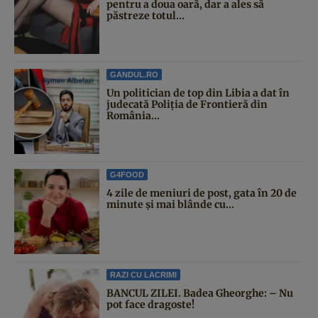
pentru a doua oară, dar a ales să
păstreze totul...
GANDUL.RO
Un politician de top din Libia a dat în
judecată Poliția de Frontieră din
România...
G4FOOD
4 zile de meniuri de post, gata în 20 de
minute și mai blânde cu...
RAZI CU LACRIMI
BANCUL ZILEI. Badea Gheorghe: – Nu
pot face dragoste!