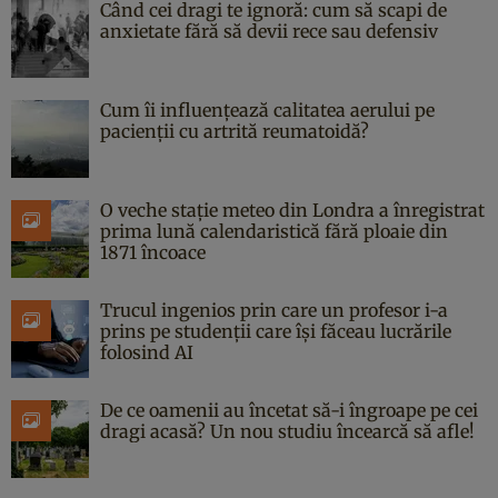
Când cei dragi te ignoră: cum să scapi de
anxietate fără să devii rece sau defensiv
Cum îi influențează calitatea aerului pe
pacienții cu artrită reumatoidă?
O veche stație meteo din Londra a înregistrat
prima lună calendaristică fără ploaie din
1871 încoace
Trucul ingenios prin care un profesor i-a
prins pe studenții care își făceau lucrările
folosind AI
De ce oamenii au încetat să-i îngroape pe cei
dragi acasă? Un nou studiu încearcă să afle!