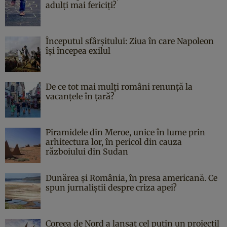
adulți mai fericiți?
Începutul sfârşitului: Ziua în care Napoleon
îşi începea exilul
De ce tot mai mulți români renunță la
vacanțele în țară?
Piramidele din Meroe, unice în lume prin
arhitectura lor, în pericol din cauza
războiului din Sudan
Dunărea și România, în presa americană. Ce
spun jurnaliștii despre criza apei?
Coreea de Nord a lansat cel puțin un proiectil