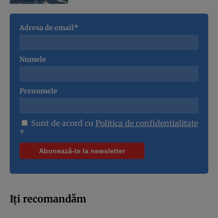
Adresa de email*
Numele
Prenumele
Sunt de acord cu
Politica de confidentialitate
*
Iți recomandăm