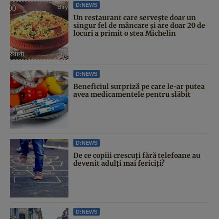
D:NEWS
Un restaurant care servește doar un
singur fel de mâncare și are doar 20 de
locuri a primit o stea Michelin
D:NEWS
Beneficiul surpriză pe care le-ar putea
avea medicamentele pentru slăbit
D:NEWS
De ce copiii crescuți fără telefoane au
devenit adulți mai fericiți?
D:NEWS