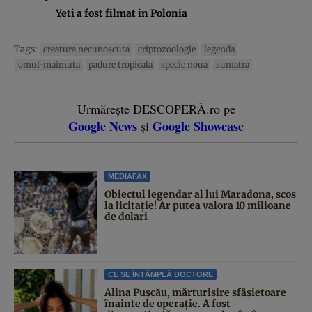
Yeti a fost filmat in Polonia
Tags:
creatura necunoscuta
criptozoologie
legenda
omul-maimuta
padure tropicala
specie noua
sumatra
Urmărește DESCOPERĂ.ro pe
Google News
Google Showcase
și
MEDIAFAX
Obiectul legendar al lui Maradona, scos
la licitație! Ar putea valora 10 milioane
de dolari
CE SE ÎNTÂMPLĂ DOCTORE
Alina Pușcău, mărturisire sfâșietoare
înainte de operație. A fost