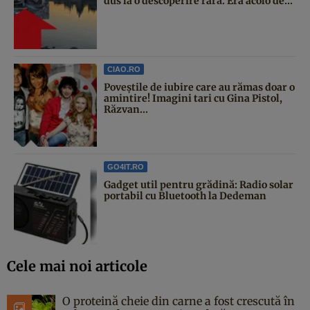
dus la o descoperire rară. Era acolo de...
CIAO.RO
Poveştile de iubire care au rămas doar o
amintire! Imagini tari cu Gina Pistol,
Răzvan...
GO4IT.RO
Gadget util pentru grădină: Radio solar
portabil cu Bluetooth la Dedeman
Cele mai noi articole
O proteină cheie din carne a fost crescută în