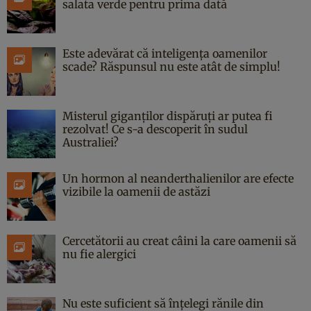
salata verde pentru prima dată
Este adevărat că inteligența oamenilor
scade? Răspunsul nu este atât de simplu!
Misterul giganților dispăruți ar putea fi
rezolvat! Ce s-a descoperit în sudul
Australiei?
Un hormon al neanderthalienilor are efecte
vizibile la oamenii de astăzi
Cercetătorii au creat câini la care oamenii să
nu fie alergici
Nu este suficient să înțelegi rănile din