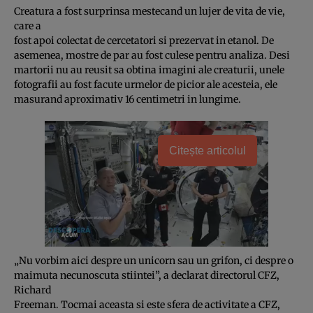
Creatura a fost surprinsa mestecand un lujer de vita de vie,
care a
fost apoi colectat de cercetatori si prezervat in etanol. De
asemenea, mostre de par au fost culese pentru analiza. Desi
martorii nu au reusit sa obtina imagini ale creaturii, unele
fotografii au fost facute urmelor de picior ale acesteia, ele
masurand aproximativ 16 centimetri in lungime.
Citește articolul
„Nu vorbim aici despre un unicorn sau un grifon, ci despre o
maimuta necunoscuta stiintei”, a declarat directorul CFZ,
Richard
Freeman. Tocmai aceasta si este sfera de activitate a CFZ,