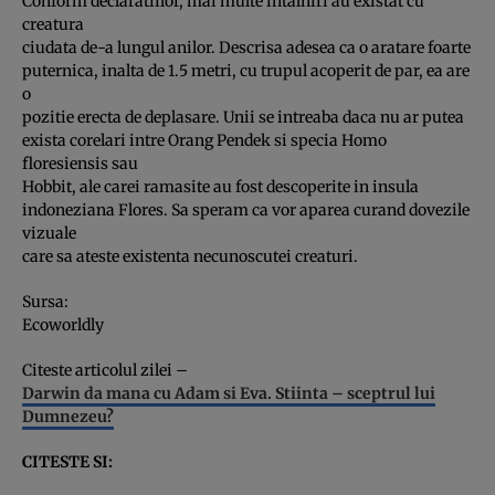
Conform declaratiilor, mai multe intalniri au existat cu
creatura
ciudata de-a lungul anilor. Descrisa adesea ca o aratare foarte
puternica, inalta de 1.5 metri, cu trupul acoperit de par, ea are
o
pozitie erecta de deplasare. Unii se intreaba daca nu ar putea
exista corelari intre Orang Pendek si specia Homo
floresiensis sau
Hobbit, ale carei ramasite au fost descoperite in insula
indoneziana Flores. Sa speram ca vor aparea curand dovezile
vizuale
care sa ateste existenta necunoscutei creaturi.
Sursa:
Ecoworldly
Citeste articolul zilei –
Darwin da mana cu Adam si Eva. Stiinta – sceptrul lui
Dumnezeu?
CITESTE SI: