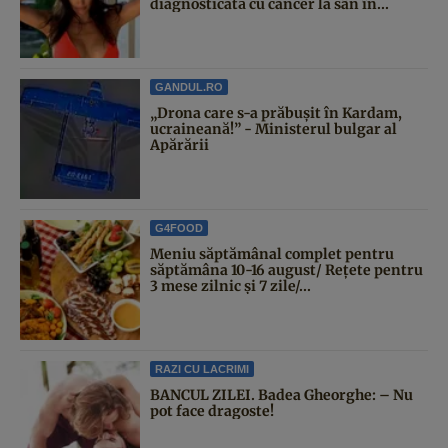
diagnosticată cu cancer la sân în...
GANDUL.RO
„Drona care s-a prăbușit în Kardam,
ucraineană!” - Ministerul bulgar al
Apărării
G4FOOD
Meniu săptămânal complet pentru
săptămâna 10-16 august/ Rețete pentru
3 mese zilnic și 7 zile/...
RAZI CU LACRIMI
BANCUL ZILEI. Badea Gheorghe: – Nu
pot face dragoste!