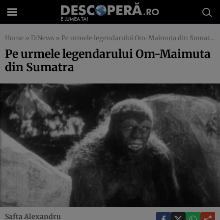
Home
»
D:News
»
Pe urmele legendarului Om-Maimuta din Sumatra
Pe urmele legendarului Om-Maimuta
din Sumatra
Safta Alexandru