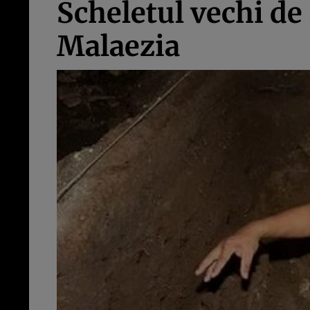
Scheletul vechi de
Malaezia