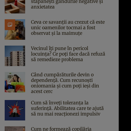
stăpânești gândurile negative și
anxietatea
Ceva ce savanții au crezut că este
unic oamenilor tocmai a fost
observat și la maimuțe
Vecinul îți pune în pericol
locuința? Ce poți face dacă refuză
să remedieze problema
Când cumpărăturile devin o
dependență. Cum recunoști
oniomania și cum poți ieși din
acest cerc
Cum să înveți toleranța la
suferință. Abilitatea care te ajută
să nu mai reacționezi impulsiv
Cum ne formează copilăria