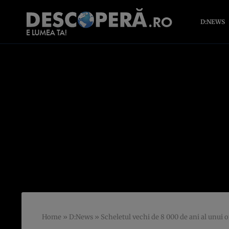
D:NEWS
Home
»
D:News
»
Scheletul vechi de 8 000 de ani al unui 