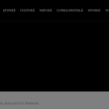
ȘTIINȚĂ
CULTURĂ
NATURĂ
LUMEA DIGITALĂ
ISTORIE
V
om, descoperit in Malaezia