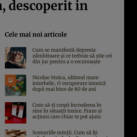
, descoperit in
Cele mai noi articole
Cum se manifestă depresia
zâmbitoare și ce trebuie să știe cei
din jur pentru a o recunoaște
Nicolae Stoica, ultimul mare
interbelic. O recuperare istorică
după mai bine de 80 de ani
Cum să-ți crești încrederea în
sine în situații toxice. Fraze și
acțiuni care chiar te pot ajuta
Scenariile minții. Cum să îți