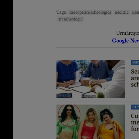
Tags:
descoperire arheologica
neolitic
ose
sit arheologic
Urmăreșt
Google Ne
MED
Se
are
sc
CE 
Cu
me
for