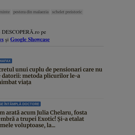
minte
pestera din malaezia
schelet preistoric
e DESCOPERĂ.ro pe
ws
Google Showcase
și
IAFAX
cretul unui cuplu de pensionari care nu
 datorii: metoda plicurilor le-a
himbat viața
SE ÎNTÂMPLĂ DOCTORE
m arată acum Julia Chelaru, fosta
mbră a trupei Exotic! Și-a etalat
mele voluptoase, la...