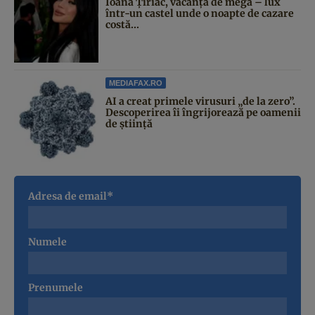
Ioana Țiriac, vacanță de mega – lux
într-un castel unde o noapte de cazare
costă...
MEDIAFAX.RO
AI a creat primele virusuri „de la zero”.
Descoperirea îi îngrijorează pe oamenii
de știință
Adresa de email*
Numele
Prenumele