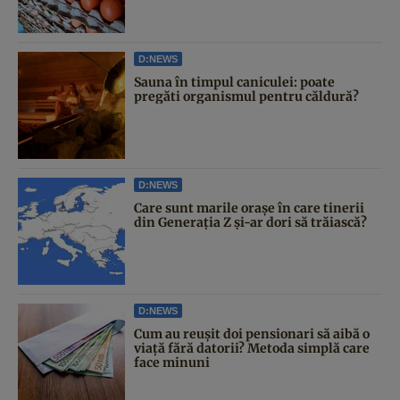
D:NEWS
Sauna în timpul caniculei: poate
pregăti organismul pentru căldură?
D:NEWS
Care sunt marile orașe în care tinerii
din Generația Z și-ar dori să trăiască?
D:NEWS
Cum au reușit doi pensionari să aibă o
viață fără datorii? Metoda simplă care
face minuni