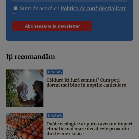
Sunt de acord cu
Politica de confidentialitate
*
Iți recomandăm
D:NEWS
Căldura îți fură somnul? Cum poți
dormi mai bine în nopțile caniculare
D:NEWS
Ouăle ecologice ar putea avea un impact
climatic mai mare decât cele provenite
din ferme clasice