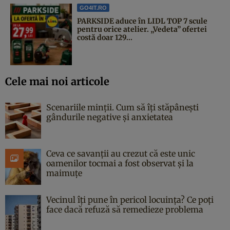
GO4IT.RO
PARKSIDE aduce în LIDL TOP 7 scule
pentru orice atelier. „Vedeta” ofertei
costă doar 129...
Cele mai noi articole
Scenariile minții. Cum să îți stăpânești
gândurile negative și anxietatea
Ceva ce savanții au crezut că este unic
oamenilor tocmai a fost observat și la
maimuțe
Vecinul îți pune în pericol locuința? Ce poți
face dacă refuză să remedieze problema