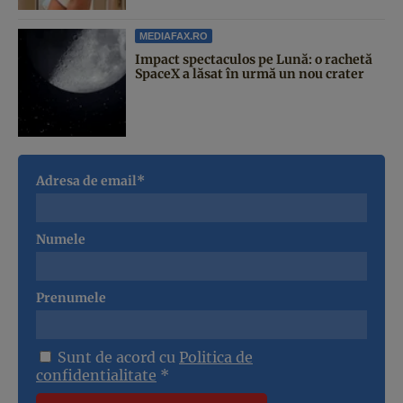
MEDIAFAX.RO
Impact spectaculos pe Lună: o rachetă
SpaceX a lăsat în urmă un nou crater
Adresa de email*
Numele
Prenumele
Sunt de acord cu
Politica de
confidentialitate
*