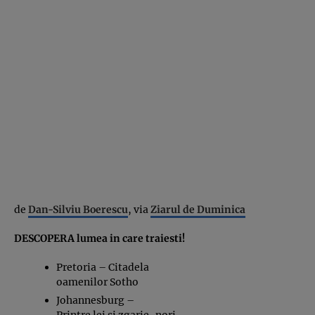
de
Dan-Silviu Boerescu
, via
Ziarul de Duminica
DESCOPERA lumea in care traiesti!
Pretoria – Citadela
oamenilor Sotho
Johannesburg –
Printre lei si zgarie-nori