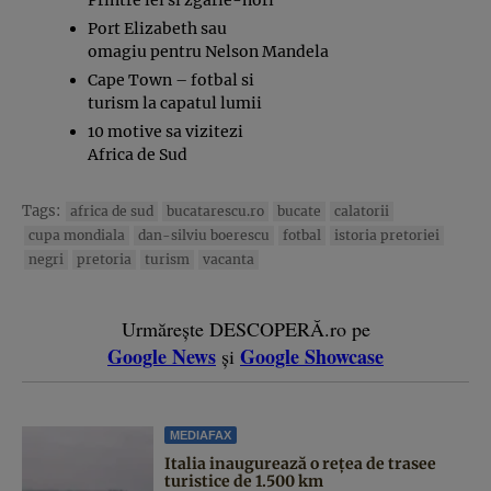
Port Elizabeth sau
omagiu pentru Nelson Mandela
Cape Town – fotbal si
turism la capatul lumii
10 motive sa vizitezi
Africa de Sud
Tags:
africa de sud
bucatarescu.ro
bucate
calatorii
cupa mondiala
dan-silviu boerescu
fotbal
istoria pretoriei
negri
pretoria
turism
vacanta
Urmărește DESCOPERĂ.ro pe
Google News
Google Showcase
și
MEDIAFAX
Italia inaugurează o rețea de trasee
turistice de 1.500 km