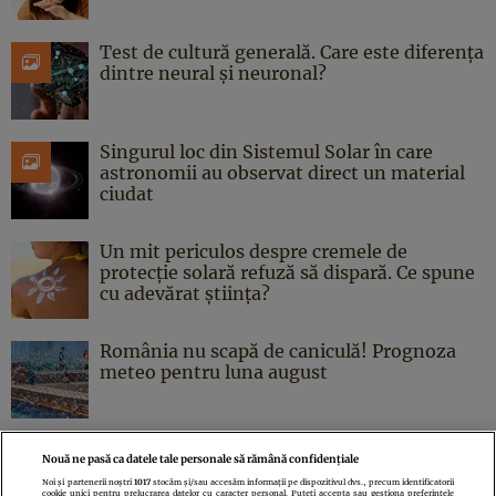
Test de cultură generală. Care este diferența
dintre neural și neuronal?
Singurul loc din Sistemul Solar în care
astronomii au observat direct un material
ciudat
Un mit periculos despre cremele de
protecție solară refuză să dispară. Ce spune
cu adevărat știința?
România nu scapă de caniculă! Prognoza
meteo pentru luna august
Nouă ne pasă ca datele tale personale să rămână confidențiale
Noi și partenerii noștri
1017
stocăm și/sau accesăm informații pe dispozitivul dvs., precum identificatorii
cookie unici pentru prelucrarea datelor cu caracter personal. Puteți accepta sau gestiona preferințele