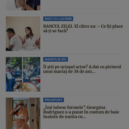
RAZI CU LACRIMI
BANCUL ZILEI. El către ea: – Ce îți place
să ți se facă?
AVANTAJE.RO
Îl știi pe uriașul actor? A dat cu piciorul
unui mariaj de 38 de ani...
PROSPORT
„Îmi iubesc formele”. Georgina
Rodriguez s-a pozat în costum de baie
înainte de nunta cu...