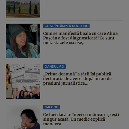
CE SE ÎNTÂMPLĂ DOCTORE
Cum se manifestă boala cu care Alina
Pușcău a fost diagnosticată! Ce sunt
metastazele osoase,...
GANDUL.RO
„Prima doamnă” a țării își publică
declarația de avere, după un an de
presiuni jurnalistice....
G4FOOD
Ce faci dacă te îneci cu mâncare și ești
singur acasă. Un medic explică
manevra...