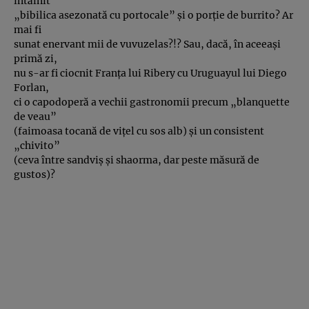
întălnit
„bibilica asezonată cu portocale” şi o porţie de burrito? Ar
mai fi
sunat enervant mii de vuvuzelas?!? Sau, dacă, în aceeaşi
primă zi,
nu s-ar fi ciocnit Franţa lui Ribery cu Uruguayul lui Diego
Forlan,
ci o capodoperă a vechii gastronomii precum „blanquette
de veau”
(faimoasa tocană de viţel cu sos alb) şi un consistent
„chivito”
(ceva între sandviş şi shaorma, dar peste măsură de
gustos)?