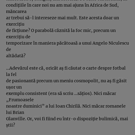
condiţiile în care noi nu am mai ajuns în Africa de Sud,
măncarea
ar trebui să-l intereseze mai mult. Este acesta doar un
exerciţiu
de ficţiune? O parabolă căznită la foc mic, precum un
exerciţiu de
temporizare în maniera păcătoasă a unui Angelo Niculescu
de
altădată?
…Adevărul este că, oricăt aş fi căutat o carte despre fotbal
la fel
de pasionantă precum un meniu cosmopolit, nu aş fi găsit
uşor un
exemplu consistent (era să scriu …săţios). Nici măcar
„Frumoasele
noastre duminici” a lui Ioan Chirilă. Nici măcar romanele
lui Brian
Glanville. Or, voi fi fiind eu într-o dispoziţie bulimică, mai
ştii?