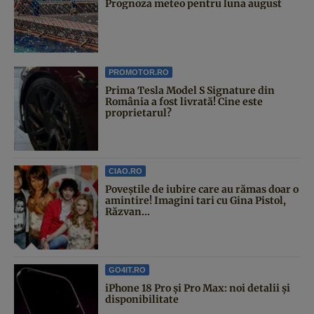
Prognoza meteo pentru luna august
PROMOTOR.RO
Prima Tesla Model S Signature din
România a fost livrată! Cine este
proprietarul?
CIAO.RO
Poveştile de iubire care au rămas doar o
amintire! Imagini tari cu Gina Pistol,
Răzvan...
GO4IT.RO
iPhone 18 Pro și Pro Max: noi detalii și
disponibilitate