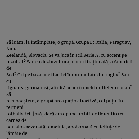
Să luăm, la întămplare, o grupă. Grupa F: Italia, Paraguay,
Noua
Zeelandă, Slovacia. Se va juca în stil Serie A, cu accent pe
rezultat? Sau cu dezinvoltura, uneori iraţională, a Americii
de
Sud? Ori pe baza unei tactici împrumutate din rugby? Sau
cu
rigoarea germanică, altoită pe un trunchi mitteleuropean?
Să
recunoaştem, o grupă prea puţin atractivă, cel puţin în
termeni
fotbalistici. |nsă, dacă am opune un biftec florentin (cu
carnea de
bou alb asezonată temeinic, apoi ornată cu feliuţe de
lămăie de