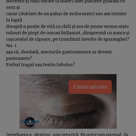
Sorrento şi roşii uscate la soare) unei plăcinte guarani cu
orez şi
carne (dublate de un pahar de yerba mate) sau am trimite
la luptă
dreaptă o porţie de vită cu chili şi sos de prune versus nişte
rulouri de piept de curcan înfăşurat, dimpreună cu şunca şi
caşcavalul de rigoare, pe trunchiuri involte de sparanghel?
Nu-i
aşa că, deodată, meciurile gastronomice ar deveni
pasionante?
Fotbal frugal sau festin fabulos?
Citește articolul
|ntrebarea e, desigur, una retorică. Pe orice om normal, în