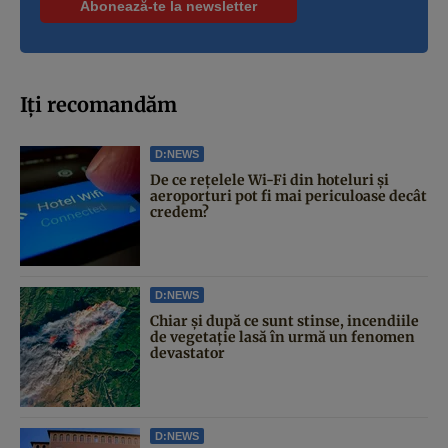
Iți recomandăm
D:NEWS
De ce rețelele Wi-Fi din hoteluri și
aeroporturi pot fi mai periculoase decât
credem?
D:NEWS
Chiar și după ce sunt stinse, incendiile
de vegetație lasă în urmă un fenomen
devastator
D:NEWS