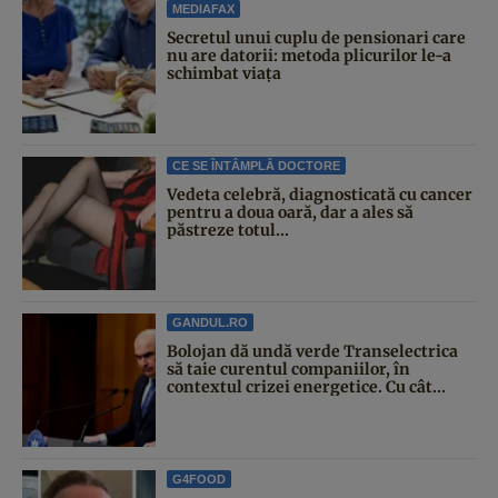
MEDIAFAX
Secretul unui cuplu de pensionari care
nu are datorii: metoda plicurilor le-a
schimbat viața
CE SE ÎNTÂMPLĂ DOCTORE
Vedeta celebră, diagnosticată cu cancer
pentru a doua oară, dar a ales să
păstreze totul...
GANDUL.RO
Bolojan dă undă verde Transelectrica
să taie curentul companiilor, în
contextul crizei energetice. Cu cât...
G4FOOD