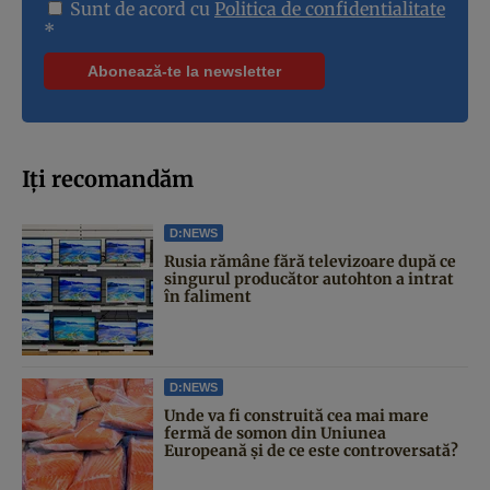
Sunt de acord cu
Politica de confidentialitate
*
Iți recomandăm
D:NEWS
Rusia rămâne fără televizoare după ce
singurul producător autohton a intrat
în faliment
D:NEWS
Unde va fi construită cea mai mare
fermă de somon din Uniunea
Europeană și de ce este controversată?