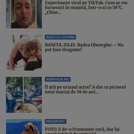
Experiment viral pe TikTok. Cum se coc
fursecuri în mașină, într-o zi cu 38°C.
„Chiar...
RAZI CU LACRIMI
BANCUL ZILEI. Badea Gheorghe: – Nu
pot face dragoste!
AVANTAJE.RO
Îl știi pe uriașul actor? A dat cu piciorul
unui mariaj de 38 de ani...
PROSPORT
FOTO. E de-o frumusețe rară, dar își
acuză iubitul de violență