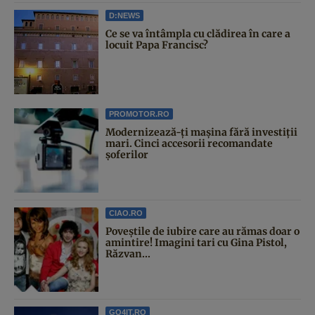
D:NEWS
Ce se va întâmpla cu clădirea în care a
locuit Papa Francisc?
PROMOTOR.RO
Modernizează-ți mașina fără investiții
mari. Cinci accesorii recomandate
șoferilor
CIAO.RO
Poveştile de iubire care au rămas doar o
amintire! Imagini tari cu Gina Pistol,
Răzvan...
GO4IT.RO