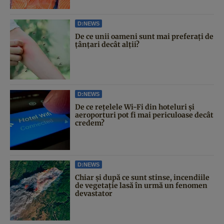
D:NEWS
De ce unii oameni sunt mai preferați de
țânțari decât alții?
D:NEWS
De ce rețelele Wi-Fi din hoteluri și
aeroporturi pot fi mai periculoase decât
credem?
D:NEWS
Chiar și după ce sunt stinse, incendiile
de vegetație lasă în urmă un fenomen
devastator