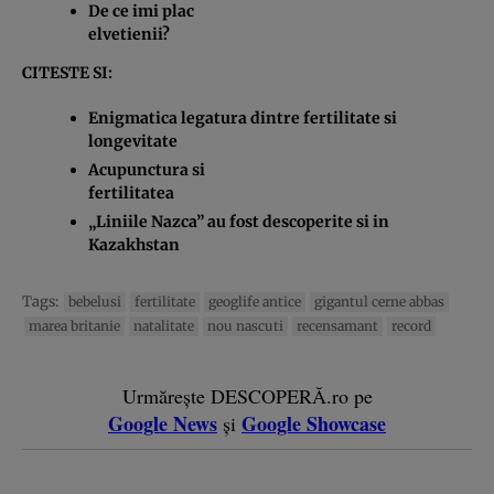
De ce imi plac
elvetienii?
CITESTE SI:
Enigmatica legatura dintre fertilitate si
longevitate
Acupunctura si
fertilitatea
„Liniile Nazca” au fost descoperite si in
Kazakhstan
Tags:
bebelusi
fertilitate
geoglife antice
gigantul cerne abbas
marea britanie
natalitate
nou nascuti
recensamant
record
Urmărește DESCOPERĂ.ro pe
Google News
Google Showcase
și