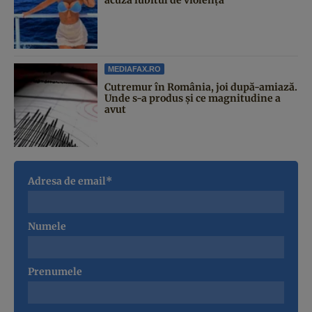
MEDIAFAX.RO
Cutremur în România, joi după-amiază.
Unde s-a produs și ce magnitudine a
avut
Adresa de email*
Numele
Prenumele