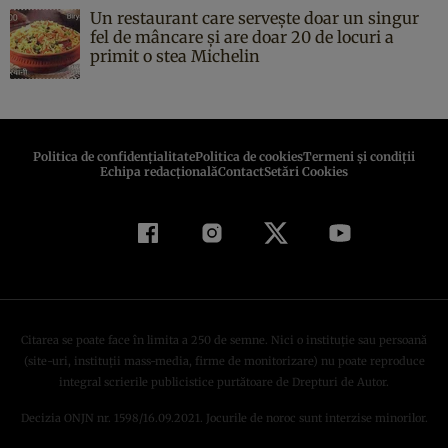
Un restaurant care servește doar un singur
fel de mâncare și are doar 20 de locuri a
primit o stea Michelin
Politica de confidenţialitate
Politica de cookies
Termeni şi condiţii
Echipa redacțională
Contact
Setări Cookies
Citarea se poate face în limita a 250 de semne. Nici o instituţie sau persoană
(site-uri, instituţii mass-media, firme de monitorizare) nu poate reproduce
integral scrierile publicistice purtătoare de Drepturi de Autor.
Decizia ONJN nr. 1598/16.09.2021. Jocurile de noroc sunt interzise minorilor.