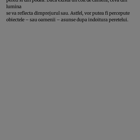
pereti si din podea. Daca exista un colt de camera, ceva din
lumina
se va reflecta dimprejurul sau. Astfel, vor putea fi percepute
obiectele – sau oamenii – asunse dupa indoitura peretelui.