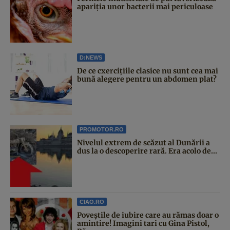
apariția unor bacterii mai periculoase
D:NEWS
De ce cxercițiile clasice nu sunt cea mai
bună alegere pentru un abdomen plat?
PROMOTOR.RO
Nivelul extrem de scăzut al Dunării a
dus la o descoperire rară. Era acolo de...
CIAO.RO
Poveştile de iubire care au rămas doar o
amintire! Imagini tari cu Gina Pistol,