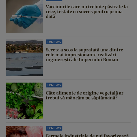
Vaccinurile care nu trebuie păstrate la
rece, testate cu succes pentru prima
dată
D:NEWS
Seceta a scos la suprafață una dintre
cele mai impresionante realizări
inginerești ale Imperiului Roman
D:NEWS
Câte alimente de origine vegetală ar
trebui să mâncăm pe săptămână?
D:NEWS
Fermele industriale de pui favorizează