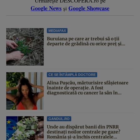
Urmărește DESCOPERĂ.ro pe
Google News
Google Showcase
și
MEDIAFAX
Buruiana pe care ar trebui să o ții
departe de grădină cu orice preț și...
CE SE ÎNTÂMPLĂ DOCTORE
Alina Pușcău, mărturisire sfâșietoare
înainte de operație. A fost
diagnosticată cu cancer la sân în...
GANDUL.RO
Unde au dispărut banii din PNRR
destinați noilor centrale pe gaze?
România și-a închis centralele...