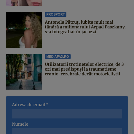
PROSPORT
Antonela Pătruț, iubita mult mai
tânără a milionarului Arpad Paszkany,
s-a fotografiat în jacuzzi
MEDIAFAX.RO
Utilizatorii trotinetelor electrice, de 3
ori mai predispuși la traumatisme
cranio-cerebrale decât motocicliștii
Adresa de email*
Numele