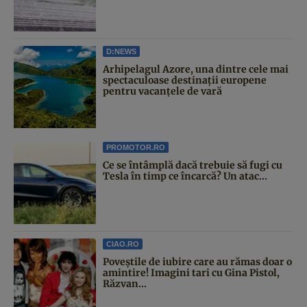
D:NEWS
Arhipelagul Azore, una dintre cele mai
spectaculoase destinații europene
pentru vacanțele de vară
PROMOTOR.RO
Ce se întâmplă dacă trebuie să fugi cu
Tesla în timp ce încarcă? Un atac...
CIAO.RO
Poveştile de iubire care au rămas doar o
amintire! Imagini tari cu Gina Pistol,
Răzvan...