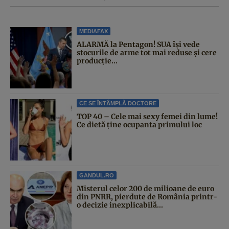
MEDIAFAX
ALARMĂ la Pentagon! SUA își vede
stocurile de arme tot mai reduse și cere
producție...
CE SE ÎNTÂMPLĂ DOCTORE
TOP 40 – Cele mai sexy femei din lume!
Ce dietă ține ocupanta primului loc
GANDUL.RO
Misterul celor 200 de milioane de euro
din PNRR, pierdute de România printr-
o decizie inexplicabilă...