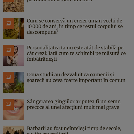
Cum se conservă un creier uman vechi de
10.000 de ani, în timp ce restul corpului se
descompune?
Personalitatea ta nu este atât de stabilă pe
cât crezi: Iată cum te schimbi pe măsură ce
îmbătrânești
Două studii au dezvăluit că oamenii și
șoarecii au ceva foarte important în comun
Sângerarea gingiilor ar putea fi un semn
precoce al unei afecțiuni mult mai grave
Barbarii au fost neînțeleși timp de secole,
susțin cercetătorii