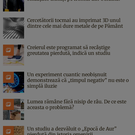
Cercetătorii tocmai au imprimat 3D unul
dintre cele mai dure metale de pe Pământ
Creierul este programat să recâștige
greutatea pierdută, indică un studiu
Un experiment cuantic neobișnuit
demonstrează că „timpul negativ” nu este o
simplă iluzie
Lumea rămâne fără nisip de râu. De ce este
aceasta o problemă?
Un studiu a dezvăluit o „Epocă de Aur”
pierdută din istoria omenirii