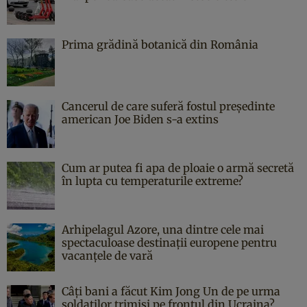
Prima grădină botanică din România
Cancerul de care suferă fostul președinte
american Joe Biden s-a extins
Cum ar putea fi apa de ploaie o armă secretă
în lupta cu temperaturile extreme?
Arhipelagul Azore, una dintre cele mai
spectaculoase destinații europene pentru
vacanțele de vară
Câți bani a făcut Kim Jong Un de pe urma
soldaților trimiși pe frontul din Ucraina?