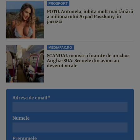
PROSPORT
FOTO. Antonela, iubita mult mai tânără
a milionarului Arpad Paszkany, în
jacuzzi
MEDIAFAX.RO
SCANDAL monstru înainte de un zbor
Anglia-SUA. Scenele din avion au
devenit virale
Adresa de email*
Numele
Prenumele