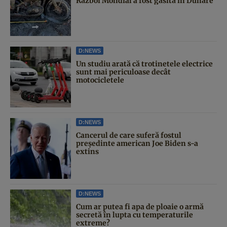
Război Mondial a fost găsită în Dunăre
D:NEWS
Un studiu arată că trotinetele electrice
sunt mai periculoase decât
motocicletele
D:NEWS
Cancerul de care suferă fostul
președinte american Joe Biden s-a
extins
D:NEWS
Cum ar putea fi apa de ploaie o armă
secretă în lupta cu temperaturile
extreme?