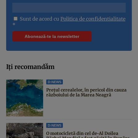
Sunt de acord cu
Politica de confidentialitate
*
Iți recomandăm
D:NEWS
Prețul cerealelor, în pericol din cauza
războiului de la Marea Neagră
D:NEWS
O motocicletă din cel de-Al Doilea