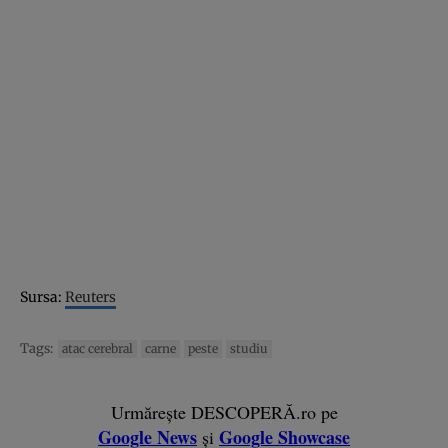
Sursa:
Reuters
Tags:
atac cerebral
carne
peste
studiu
Urmărește DESCOPERĂ.ro pe
Google News
Google Showcase
și