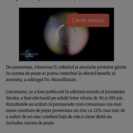
Citește articolul
De asemenea, vitamina D, seleniul şi anumite proteine găsite
în carnea de peşte ar putea contribui la efectul benefic al
acesteia, a adăugat Dr. Mozaffarian.
Cercetarea, ce a fost publicată în ultimul număr al jurnalului
Stroke, a fost efectuată pe adulţi între vârsta de 30 şi 103 ani.
Rezultatele au arătat că persoanele care consumau cea mai
mare cantitate de peşte prezentau un risc cu 12% mai mic de
a suferi de un atac cerebral faţă de cele a căror dietă nu
includea carnea de peşte.