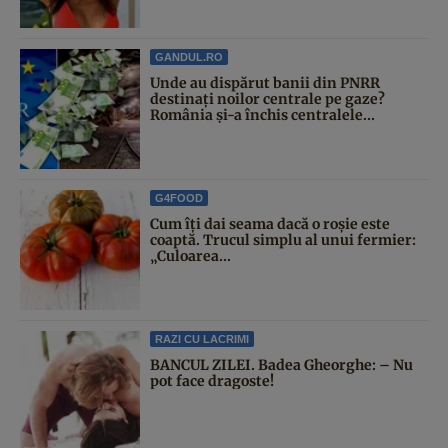
GANDUL.RO
Unde au dispărut banii din PNRR
destinați noilor centrale pe gaze?
România și-a închis centralele...
G4FOOD
Cum îți dai seama dacă o roșie este
coaptă. Trucul simplu al unui fermier:
„Culoarea...
RAZI CU LACRIMI
BANCUL ZILEI. Badea Gheorghe: – Nu
pot face dragoste!