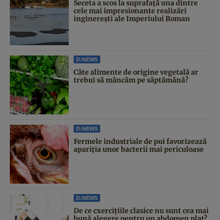
Seceta a scos la suprafață una dintre
cele mai impresionante realizări
inginerești ale Imperiului Roman
D:NEWS
Câte alimente de origine vegetală ar
trebui să mâncăm pe săptămână?
D:NEWS
Fermele industriale de pui favorizează
apariția unor bacterii mai periculoase
D:NEWS
De ce cxercițiile clasice nu sunt cea mai
bună alegere pentru un abdomen plat?