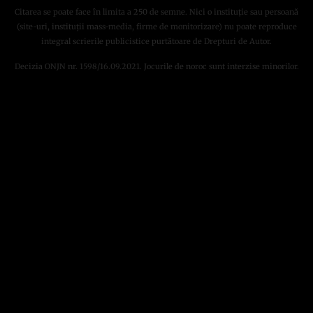
Citarea se poate face în limita a 250 de semne. Nici o instituţie sau persoană
(site-uri, instituţii mass-media, firme de monitorizare) nu poate reproduce
integral scrierile publicistice purtătoare de Drepturi de Autor.
Decizia ONJN nr. 1598/16.09.2021. Jocurile de noroc sunt interzise minorilor.