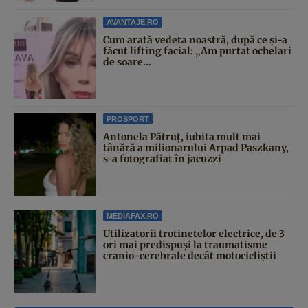
AVANTAJE.RO
Cum arată vedeta noastră, după ce și-a
făcut lifting facial: „Am purtat ochelari
de soare...
PROSPORT
Antonela Pătruț, iubita mult mai
tânără a milionarului Arpad Paszkany,
s-a fotografiat în jacuzzi
MEDIAFAX.RO
Utilizatorii trotinetelor electrice, de 3
ori mai predispuși la traumatisme
cranio-cerebrale decât motocicliștii