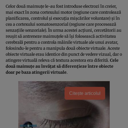
Celor două maimuţe le-au fost introduse electrozi în creier,
mai exact în zona cortexului motor (regiune care controlează
planificarea, controlul şi execuţia mişcărilor voluntare) şi în
cea a cortexului somatosenzorial (regiune care procesează
senzaţiile senzoriale). În urma acestei acţiuni, cercetătorii au
reuşit să antreneze maimuţele să îşi folosească activitatea
cerebrală pentru a controla mâinile virtuale ale unui avatar,
folosindu-le pentru a manipula două obiecte virtuale. Aceste
obiecte virtuale erau identice din punct de vedere vizual, dar o
atingere virtuală releva că textura acestora era diferită.
Cele
două maimuţe au învăţat să diferenţieze între obiecte
doar pe baza atingerii virtuale
.
Citește articolul