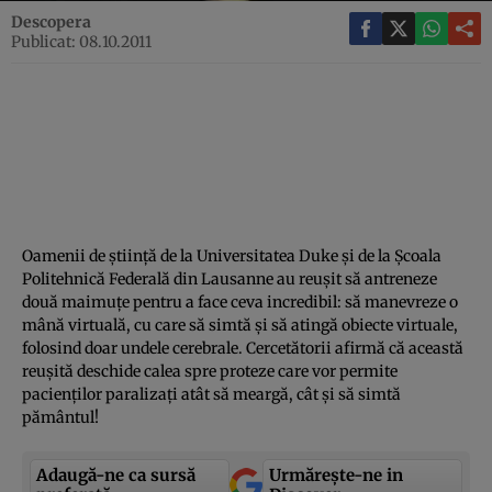
Descopera
Publicat: 08.10.2011
Oamenii de ştiinţă de la Universitatea Duke şi de la Şcoala
Politehnică Federală din Lausanne au reuşit să antreneze
două maimuţe pentru a face ceva incredibil: să manevreze o
mână virtuală, cu care să simtă şi să atingă obiecte virtuale,
folosind doar undele cerebrale. Cercetătorii afirmă că această
reuşită deschide calea spre proteze care vor permite
pacienţilor paralizaţi atât să meargă, cât şi să simtă
pământul!
Adaugă-ne ca sursă
Urmărește-ne in