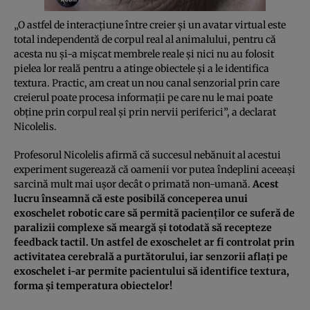
„O astfel de interacţiune între creier şi un avatar virtual este
total independentă de corpul real al animalului, pentru că
acesta nu şi-a mişcat membrele reale şi nici nu au folosit
pielea lor reală pentru a atinge obiectele şi a le identifica
textura. Practic, am creat un nou canal senzorial prin care
creierul poate procesa informaţii pe care nu le mai poate
obţine prin corpul real şi prin nervii periferici”, a declarat
Nicolelis.
Profesorul Nicolelis afirmă că succesul nebănuit al acestui
experiment sugerează că oamenii vor putea îndeplini aceeaşi
sarcină mult mai uşor decât o primată non-umană.
Acest
lucru înseamnă că este posibilă conceperea unui
exoschelet robotic care să permită pacienţilor ce suferă de
paralizii complexe să meargă şi totodată să recepteze
feedback tactil. Un astfel de exoschelet ar fi controlat prin
activitatea cerebrală a purtătorului, iar senzorii aflaţi pe
exoschelet i-ar permite pacientului să identifice textura,
forma şi temperatura obiectelor!