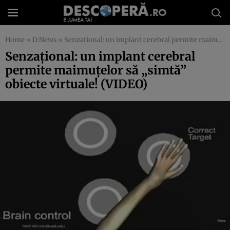
Home
»
D:News
»
Senzaţional: un implant cerebral permite maimuţelor să „simtă” obiecte virtuale! (VIDEO)
Senzaţional: un implant cerebral
permite maimuţelor să „simtă”
obiecte virtuale! (VIDEO)