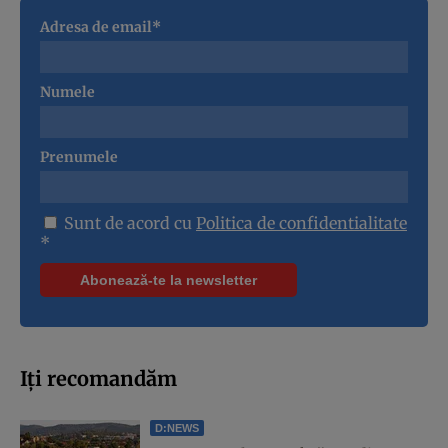
Adresa de email*
Numele
Prenumele
Sunt de acord cu
Politica de confidentialitate
*
Iți recomandăm
D:NEWS