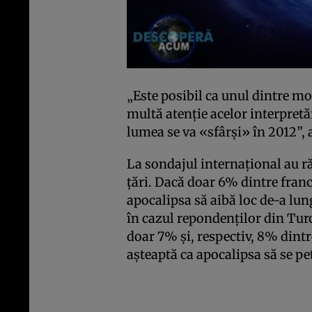
„Este posibil ca unul dintre mo
multă atenţie acelor interpretă
lumea se va «sfârşi» în 2012”, 
La sondajul internaţional au r
ţări. Dacă doar 6% dintre franc
apocalipsa să aibă loc de-a lun
în cazul repondenţilor din Turc
doar 7% şi, respectiv, 8% dint
aşteaptă ca apocalipsa să se pet