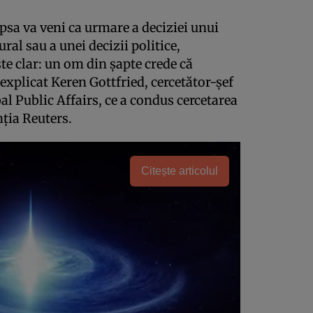
psa va veni ca urmare a deciziei unui
ral sau a unei decizii politice,
ste clar: un om din şapte crede că
 explicat Keren Gottfried, cercetător-şef
l Public Affairs, ce a condus cercetarea
ţia Reuters.
Citește articolul