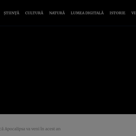
ȘTIINȚĂ
CULTURĂ
NATURĂ
LUMEA DIGITALĂ
ISTORIE
V
că Apocalipsa va veni în acest an