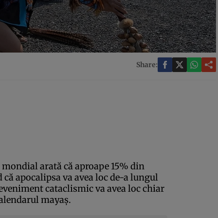
Share:
l mondial arată că aproape 15% din
 că apocalipsa va avea loc de-a lungul
t eveniment cataclismic va avea loc chiar
 calendarul mayaş.