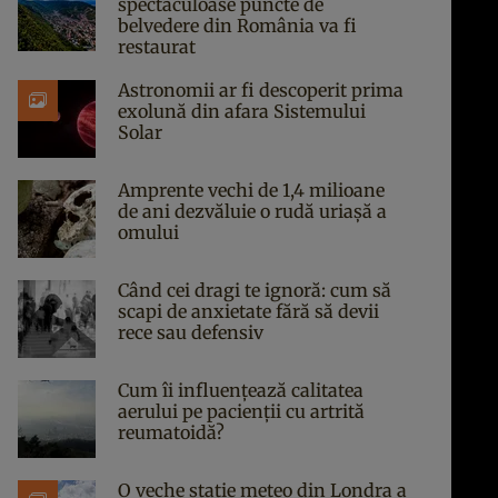
spectaculoase puncte de
belvedere din România va fi
restaurat
Astronomii ar fi descoperit prima
exolună din afara Sistemului
Solar
Amprente vechi de 1,4 milioane
de ani dezvăluie o rudă uriașă a
omului
Când cei dragi te ignoră: cum să
scapi de anxietate fără să devii
rece sau defensiv
Cum îi influențează calitatea
aerului pe pacienții cu artrită
reumatoidă?
O veche stație meteo din Londra a