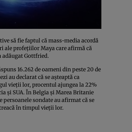
tive să fie faptul că mass-media acordă
ri ale profeţiilor Maya care afirmă că
a adăugat Gottfried.
ăspuns 16.262 de oameni din peste 20 de
ezi au declarat că se aşteaptă ca
gul vieţii lor, procentul ajungea la 22%
ia şi SUA. În Belgia şi Marea Britanie
re persoanele sondate au afirmat că se
reacă în timpul vieţii lor.