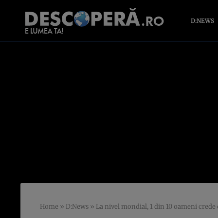
D:NEWS
Home
»
D:News
»
La nivel mondial, 1 din 10 oameni crede 