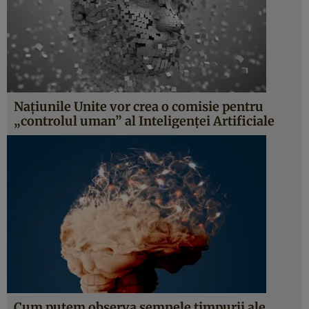
Națiunile Unite vor crea o comisie pentru
„controlul uman” al Inteligenței Artificiale
Cum putem observa semnele timpurii ale