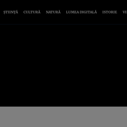
ȘTIINȚĂ
CULTURĂ
NATURĂ
LUMEA DIGITALĂ
ISTORIE
V