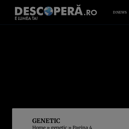
D:NEWS
GENETIC
Home
»
genetic
»
Pagina 4