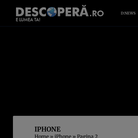
D:NEWS
IPHONE
Home
»
iPhone
»
Pagina 2