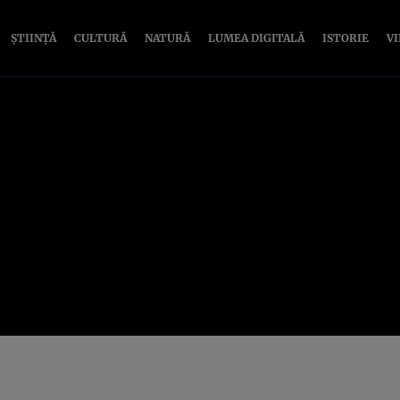
ȘTIINȚĂ
CULTURĂ
NATURĂ
LUMEA DIGITALĂ
ISTORIE
V