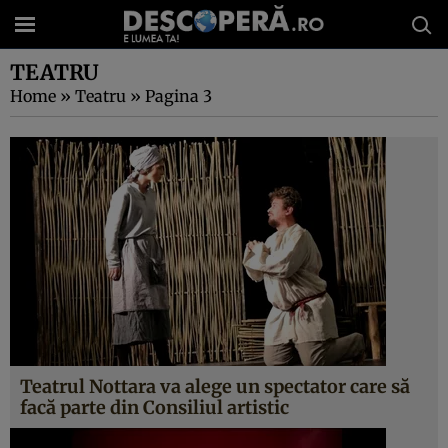
TEATRU
Home
»
Teatru
»
Pagina 3
Teatrul Nottara va alege un spectator care să
facă parte din Consiliul artistic