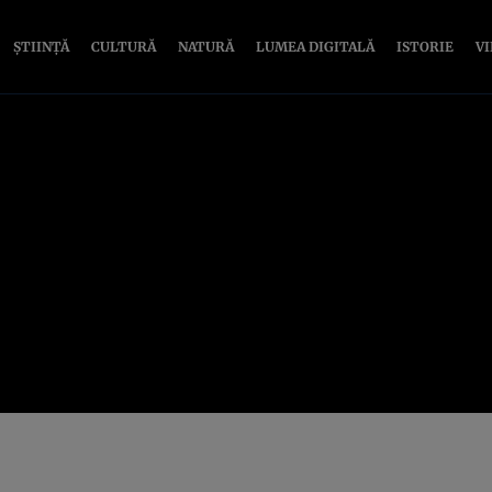
ȘTIINȚĂ
CULTURĂ
NATURĂ
LUMEA DIGITALĂ
ISTORIE
V