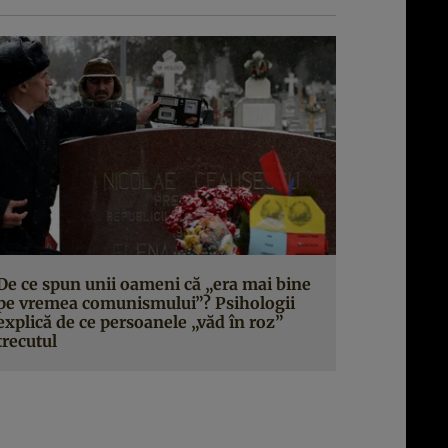
De ce spun unii oameni că „era mai bine
pe vremea comunismului”? Psihologii
explică de ce persoanele „văd în roz”
trecutul