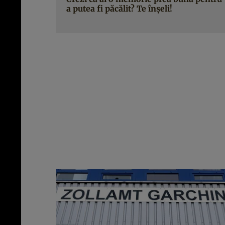
a putea fi păcălit? Te înşeli!