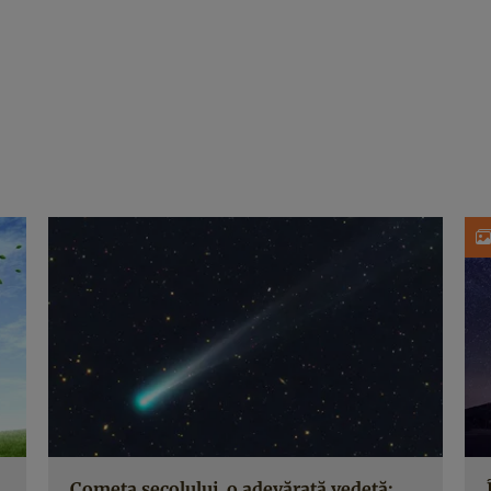
Cometa secolului, o adevărată vedetă: