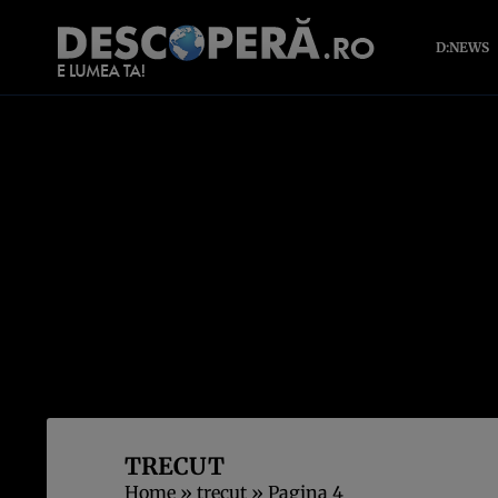
D:NEWS
TRECUT
Home
»
trecut
»
Pagina 4