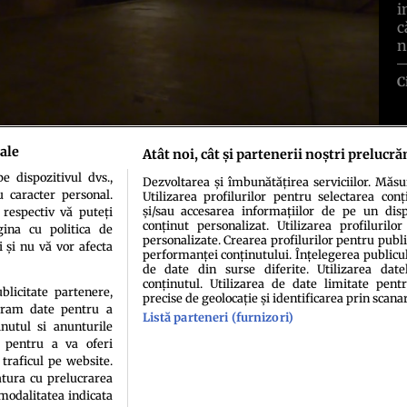
i
c
n
C
ale
Atât noi, cât și partenerii noștri prelucră
 dispozitivul dvs.,
Dezvoltarea și îmbunătățirea serviciilor. Măs
u caracter personal.
Utilizarea profilurilor pentru selectarea conț
și/sau accesarea informațiilor de pe un dispo
 respectiv vă puteți
conținut personalizat. Utilizarea profilurilor
ina cu politica de
idenţialitate
Politica de cookies
Termeni şi condiţii
Echipa redacțională
Conta
personalizate. Crearea profilurilor pentru publ
i și nu vă vor afecta
performanței conținutului. Înțelegerea publiculu
de date din surse diferite. Utilizarea date
conținutul. Utilizarea de date limitate pentr
ublicitate partenere,
precise de geolocație și identificarea prin scana
ucram date pentru a
Listă parteneri (furnizori)
nutul si anunturile
., pentru a va oferi
 traficul pe website.
atura cu prelucrarea
sau persoană (site-uri, instituţii mass-media, firme de monitorizare) nu poate reprodu
 modalitatea indicata