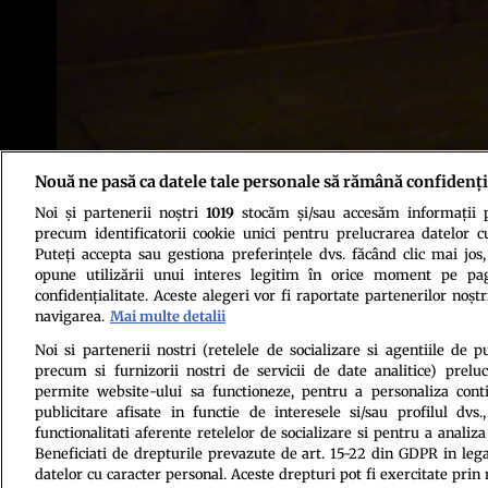
Nouă ne pasă ca datele tale personale să rămână confidenți
Noi și partenerii noștri
1019
stocăm și/sau accesăm informații pe
precum identificatorii cookie unici pentru prelucrarea datelor c
Puteți accepta sau gestiona preferințele dvs. făcând clic mai jos,
opune utilizării unui interes legitim în orice moment pe pag
Politica de conf
confidențialitate. Aceste alegeri vor fi raportate partenerilor noștr
navigarea.
Mai multe detalii
Noi si partenerii nostri (retelele de socializare si agentiile de p
precum si furnizorii nostri de servicii de date analitice) prel
permite website-ului sa functioneze, pentru a personaliza conti
publicitare afisate in functie de interesele si/sau profilul dvs
functionalitati aferente retelelor de socializare si pentru a analiza
Beneficiati de drepturile prevazute de art. 15-22 din GDPR in leg
Citarea se poate face în limita a 250 de semne. Nici o instituţie 
datelor cu caracter personal. Aceste drepturi pot fi exercitate prin