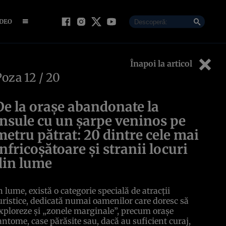
IDEO
Înapoi la articol
Poza
12
/ 20
De la oraşe abandonate la
insule cu un şarpe veninos pe
metru pătrat: 20 dintre cele mai
înfricoşătoare şi stranii locuri
din lume
n lume, există o categorie specială de atracţii
uristice, dedicată numai oamenilor care doresc să
xploreze şi „zonele marginale”, precum oraşe
antome, case părăsite sau, dacă au suficient curaj,