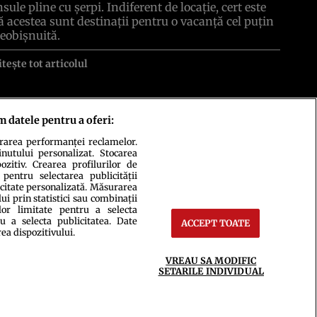
nsule pline cu şerpi. Indiferent de locaţie, cert este
ă acestea sunt destinaţii pentru o vacanţă cel puţin
eobişnuită.
itește tot articolul
m datele pentru a oferi:
urarea performanței reclamelor.
inutului personalizat. Stocarea
zitiv. Crearea profilurilor de
 pentru selectarea publicității
ct
Setări Cookies
icitate personalizată. Măsurarea
i prin statistici sau combinații
lor limitate pentru a selecta
u a selecta publicitatea. Date
ACCEPT TOATE
rea dispozitivului.
VREAU SA MODIFIC
SETARILE INDIVIDUAL
ce integral scrierile publicistice purtătoare de Drepturi de Autor.