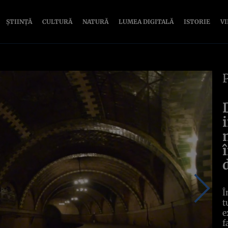
ȘTIINȚĂ
CULTURĂ
NATURĂ
LUMEA DIGITALĂ
ISTORIE
V
Î
t
e
f